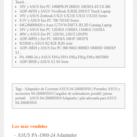
Touch ...
19V y ASUS Eee PC 1008PB-PCH002S 1005HA-EU1X-BK
ADP-40TH y ASUS VivoBook X202E-DH31T Touch Laptop
19V y ASUS Zenbook UX21 UX21E UX31 UX31E Series
9.5V y ASUS Eee PC 700 701SD Series
04G266009420 y Asus G75VW-DH73-3D,3D Gaming Laptop
19V y ASUS Eee PC 1201HA 1106HA 1104HA 1101HA
40W y ASUS Eee PC 1201NL,1201T,1201PN
ADP-40PH y Eee PC 1001HA 1001P 1001PX
R33030 y ASUS R2 R2E R2H serie
ADP-36EH y ASUS Eee PC 900 900A 900HD 1000HD 1000XP
S1...
PA-1900-24 y ASUS F8Va F8Vr F8Sa F8Sg F8Sn M6700N
ADP-90SB y ASUS A2 A6 Serie
Tags : Adaptador de Corriente
ASUS 04-266005910
| Portatiles ASUS y
accesorios 04-266005910 Cargador de ordenadores portátil | piezas
portatil
ASUS 04-266005910
Adaptador | pila adecuada para ASUS
04-266005910.
Los más vendidos
ASUS PA-1900-24 Adaptador