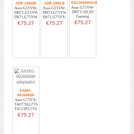
04G266009420
ADP-180HB
ADP-180EB
Asus G75VW-
Asus G55VW-
Asus G55VW-
DH73-3D,3D
DH71,G55VW-
DH71,G75VW-
Gaming
DS71,G75VW-
DS71,G75VX-
Laptop
DH...
DS...
€75.27
€75.27
€75.27
0A001-
00260000
Asus G75VX-
T4077H,G75VX-
T4123P,G75V...
€75.27