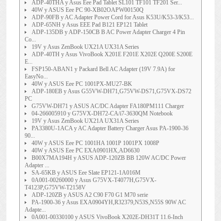
ADP-40THA y Asus Eee Pad Tablet SL101 TF101 TF201 Ser...
40W y ASUS Eee PC 90-XB02OAPW00150Q
ADP-90FB y AC Adapter Power Cord for Asus K53U/K53-3/K53...
ADP-65NH y Asus EEE Pad B121 EP121 Tablet
ADP-135DB y ADP-150CB B AC Power Adapter Charger 4 Pin
Co...
19V y Asus ZenBook UX21A UX31A Series
ADP-40TH y Asus VivoBook X201E F201E X202E Q200E S200E
E...
FSP150-ABAN1 y Packard Bell AC Adapter (19V 7.9A) for
EasyNo...
40W y ASUS Eee PC 1001PX-MU27-BK
ADP-180EB y Asus G55VW-DH71,G75VW-DS71,G75VX-DS72
PC
G75VW-DH71 y ASUS AC/DC Adapter FA180PM111 Charger
04-266005910 y G75VX-DH72-CA/i7-3630QM Notebook
19V y Asus ZenBook UX21A UX31A Series
PA3380U-1ACA y AC Adapter Battery Charger Asus PA-1900-36
90...
40W y ASUS Eee PC 1001HA 1001P 1001PX 1008P
40W y ASUS Eee PC EXA0901HX,AD6630
B00X7MA194H y ASUS ADP-120ZB BB 120W AC/DC Power
Adapter ...
SA-65KB y ASUS Eee Slate EP121-1A016M
0A001-00260000 y Asus G75VX-T4077H,G75VX-
T4123P,G75VW-T2158V
ADP-120ZB y ASUS A2 C90 F70 G1 M70 serie
PA-1900-36 y Asus EXA0904YH,R32379,N53S,N55S 90W AC
Adapte...
0A001-00330100 y ASUS VivoBook X202E-DH31T 11.6-Inch