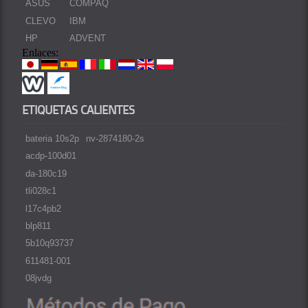
ASUS
COMPAQ
CLEVO
IBM
HP
ADVENT
Enlaces:
ETIQUETAS CALIENTES
bateria 10s2p
nv-2874180-2s
acdp-100d01
da-180c19
tli028c1
l17c4pb2
blp811
5b10q93737
611481-001
08jvdg