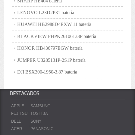
SHARP HE404 batería
LENOVO L23D2P31 batería
HUAWEI HB2988D4EXW-11 batería
BLACKVIEW FHPK26106133P batería
HONOR HB436797EGW batería
JUMPER U3285131P-2S1P batería
DJI BSX300-1950-3.87 batería
DESTACADOS
APPLE
SAMSUNG
FUJITSU
TOSHIBA
DELL
SONY
ACER
PANASONIC