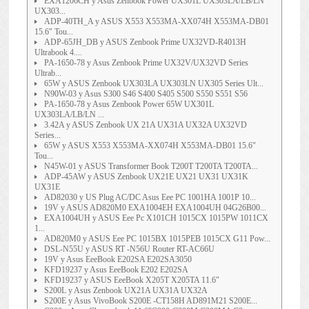
EXA1206CH y Asus Zenbook Power UX301L UX303LA/LB/LN
UX303...
ADP-40TH_A y ASUS X553 X553MA-XX074H X553MA-DB01
15.6" Tou...
ADP-65JH_DB y ASUS Zenbook Prime UX32VD-R4013H
Ultrabook 4....
PA-1650-78 y Asus Zenbook Prime UX32V/UX32VD Series
Ultrab...
65W y ASUS Zenbook UX303LA UX303LN UX305 Series Ult...
N90W-03 y Asus S300 S46 S400 S405 S500 S550 S551 S56
PA-1650-78 y Asus Zenbook Power 65W UX301L
UX303LA/LB/LN ...
3.42A y ASUS Zenbook UX 21A UX31A UX32A UX32VD
Series...
65W y ASUS X553 X553MA-XX074H X553MA-DB01 15.6"
Tou...
N45W-01 y ASUS Transformer Book T200T T200TA T200TA...
ADP-45AW y ASUS Zenbook UX21E UX21 UX31 UX31K
UX31E
AD82030 y US Plug AC/DC Asus Eee PC 1001HA 1001P 10...
19V y ASUS AD820M0 EXA1004EH EXA1004UH 04G26B00...
EXA1004UH y ASUS Eee Pc X101CH 1015CX 1015PW 1011CX
1...
AD820M0 y ASUS Eee PC 1015BX 1015PEB 1015CX G11 Pow...
DSL-N55U y ASUS RT -N56U Router RT-AC66U
19V y Asus EeeBook E202SA E202SA3050
KFD19237 y Asus EeeBook E202 E202SA
KFD19237 y ASUS EeeBook X205T X205TA 11.6"
S200L y Asus Zenbook UX21A UX31A UX32A
S200E y Asus VivoBook S200E -CT158H AD891M21 S200E...