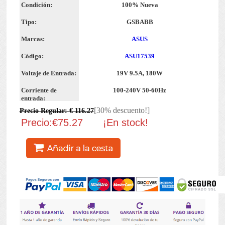
Condición:
100% Nueva
Tipo:
GSBABB
Marcas:
ASUS
Código:
ASU17539
Voltaje de Entrada:
19V 9.5A, 180W
Corriente de
100-240V 50-60Hz
entrada:
[30% descuento!]
Precio Regular: € 116.27
Precio:€75.27
¡En stock!