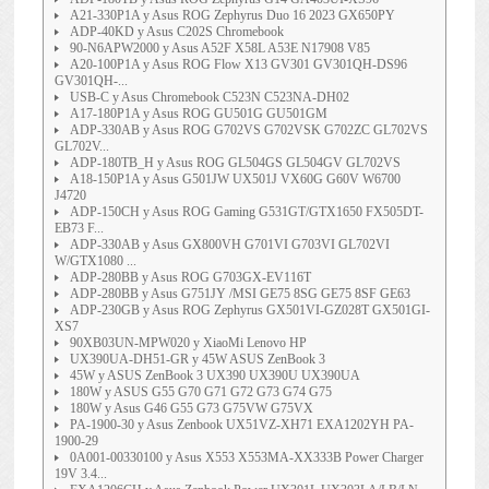
A21-330P1A y Asus ROG Zephyrus Duo 16 2023 GX650PY
ADP-40KD y Asus C202S Chromebook
90-N6APW2000 y Asus A52F X58L A53E N17908 V85
A20-100P1A y Asus ROG Flow X13 GV301 GV301QH-DS96
GV301QH-...
USB-C y Asus Chromebook C523N C523NA-DH02
A17-180P1A y Asus ROG GU501G GU501GM
ADP-330AB y Asus ROG G702VS G702VSK G702ZC GL702VS
GL702V...
ADP-180TB_H y Asus ROG GL504GS GL504GV GL702VS
A18-150P1A y Asus G501JW UX501J VX60G G60V W6700
J4720
ADP-150CH y Asus ROG Gaming G531GT/GTX1650 FX505DT-
EB73 F...
ADP-330AB y Asus GX800VH G701VI G703VI GL702VI
W/GTX1080 ...
ADP-280BB y Asus ROG G703GX-EV116T
ADP-280BB y Asus G751JY /MSI GE75 8SG GE75 8SF GE63
ADP-230GB y Asus ROG Zephyrus GX501VI-GZ028T GX501GI-
XS7
90XB03UN-MPW020 y XiaoMi Lenovo HP
UX390UA-DH51-GR y 45W ASUS ZenBook 3
45W y ASUS ZenBook 3 UX390 UX390U UX390UA
180W y ASUS G55 G70 G71 G72 G73 G74 G75
180W y Asus G46 G55 G73 G75VW G75VX
PA-1900-30 y Asus Zenbook UX51VZ-XH71 EXA1202YH PA-
1900-29
0A001-00330100 y Asus X553 X553MA-XX333B Power Charger
19V 3.4...