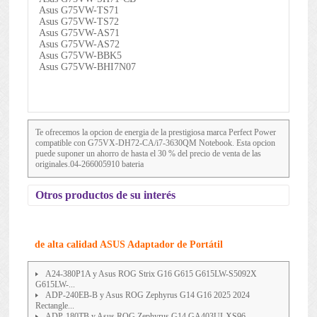
Asus G75VW-TS71
Asus G75VW-TS72
Asus G75VW-AS71
Asus G75VW-AS72
Asus G75VW-BBK5
Asus G75VW-BHI7N07
Te ofrecemos la opcion de energia de la prestigiosa marca Perfect Power
compatible con G75VX-DH72-CA/i7-3630QM Notebook. Esta opcion
puede suponer un ahorro de hasta el 30 % del precio de venta de las
originales.04-266005910 bateria
Otros productos de su interés
de alta calidad ASUS Adaptador de Portátil
A24-380P1A y Asus ROG Strix G16 G615 G615LW-S5092X
G615LW-...
ADP-240EB-B y Asus ROG Zephyrus G14 G16 2025 2024
Rectangle...
ADP-180TB y Asus ROG Zephyrus G14 GA403UI-XS96