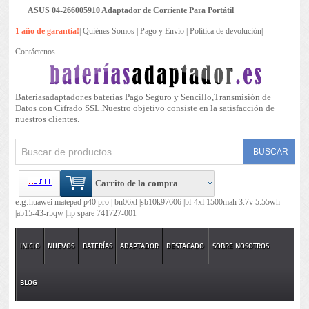
ASUS 04-266005910 Adaptador de Corriente Para Portátil
1 año de garantía!
|
Quiénes Somos
|
Pago y Envío
|
Política de devolución
|
Contáctenos
Bateríasadaptador.es baterías Pago Seguro y Sencillo,Transmisión de
Datos con Cifrado SSL.Nuestro objetivo consiste en la satisfacción de
nuestros clientes.
Carrito de la compra
e.g:
huawei matepad p40 pro |
bn06xl |
sb10k97606 |
bl-4xl 1500mah 3.7v 5.55wh
|
a515-43-r5qw |
hp spare 741727-001
INICIO
NUEVOS
BATERÍAS
ADAPTADOR
DESTACADO
SOBRE NOSOTROS
BLOG