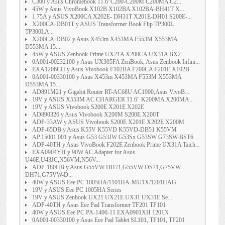
C300 y Asus Chromebook 11.6"C200-C200M C200MA C2...
45W y Asus VivoBook X102B X102BA X102BA-BH41T X...
1.75A y ASUS X200CA X202E- DH31T X201E-DH01 S200E-...
X200CA-DB01T y ASUS Transformer Book Flip TP300L
TP300LA...
X200CA-DB02 y Asus X453m X453MA F553M X553MA
D553MA 15....
45W y ASUS Zenbook Prime UX21A X200CA UX31A BX2...
0A001-00232100 y Asus UX305FA ZenBook, Asus Zenbook Infini...
EXA1206CH y Asus Vivobook F102BA F200CA F201E X102B
0A001-00330100 y Asus X453m X453MA F553M X553MA
D553MA 15....
AD891M21 y Gigabit Router RT-AC68U AC1900,Asus VivoB...
19V y ASUS X553M AC CHARGER 11.6" K200MA X200MA...
19V y ASUS Vivobook S200E X201E X202E
AD890326 y Asus Vivobook X200M S200E X200T
ADP-33AW y ASUS Vivobook S200E X201E X202E X200M
ADP-65DB y Asus K55V K55VD K55VD-DB51 K55VM
AP.15001.001 y Asus G53 G53JW G53Sx G53SW G73SW-BST6
ADP-40TH y Asus VivoBook F202E Zenbook Prime UX31A Taich...
EXA0904YH y 90W AC Adapter for Asus
U46E,U43JC,N56VM,N56V...
ADP-180HB y Asus G55VW-DH71,G55VW-DS71,G75VW-
DH71,G75VW-D...
40W y ASUS Eee PC 1005HA/1101HA-MU1X/1201HAG
19V y ASUS Eee PC 1005HA Series
19V y ASUS Zenbook UX21 UX21E UX31 UX31E Se...
ADP-40TH y Asus Eee Pad Transformer TF201 TF101
40W y ASUS Eee PC PA-1400-11 EXA0901XH 1201N
0A001-00330100 y Asus Eee Pad Tablet SL101, TF101, TF201