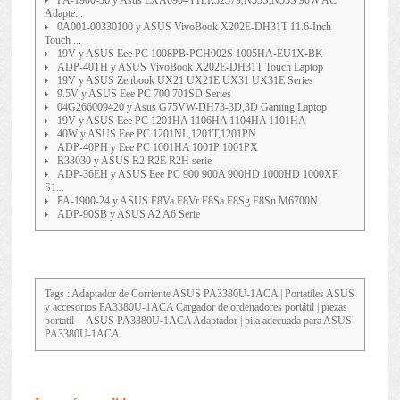
Adapte...
0A001-00330100 y ASUS VivoBook X202E-DH31T 11.6-Inch
Touch ...
19V y ASUS Eee PC 1008PB-PCH002S 1005HA-EU1X-BK
ADP-40TH y ASUS VivoBook X202E-DH31T Touch Laptop
19V y ASUS Zenbook UX21 UX21E UX31 UX31E Series
9.5V y ASUS Eee PC 700 701SD Series
04G266009420 y Asus G75VW-DH73-3D,3D Gaming Laptop
19V y ASUS Eee PC 1201HA 1106HA 1104HA 1101HA
40W y ASUS Eee PC 1201NL,1201T,1201PN
ADP-40PH y Eee PC 1001HA 1001P 1001PX
R33030 y ASUS R2 R2E R2H serie
ADP-36EH y ASUS Eee PC 900 900A 900HD 1000HD 1000XP
S1...
PA-1900-24 y ASUS F8Va F8Vr F8Sa F8Sg F8Sn M6700N
ADP-90SB y ASUS A2 A6 Serie
Tags : Adaptador de Corriente
ASUS PA3380U-1ACA
| Portatiles ASUS
y accesorios PA3380U-1ACA Cargador de ordenadores portátil | piezas
portatil
ASUS PA3380U-1ACA
Adaptador | pila adecuada para ASUS
PA3380U-1ACA.