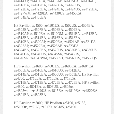
ze4414AP, ze4414EA, ze4415AP, ze4415EA, ze4416AP,
ze4416EA, ze4417EA, ze4420CA, ze4420US,
ze4422EA, ze4423EA, ze4424EA, ze4424US, ze4425EA,
ze4427WM, ze4428EA, ze4430US, ze4453EA,
ze4454EA, ze4455EA
HP Pavilion ze4500, ze4501US, ze4502US, ze4504EA,
ze4505EA, ze4507EA, ze4508EA, ze4509EA,
ze4510AP, ze4510EA, ze4510OM, ze4511EA, ze4512EA,
ze4513EA, ze4514EA, ze4516EA, ze4518EA,
ze4519EA, ze4520AP, ze4520EA, ze4521AP, ze4521EA,
ze4522AP, ze4522EA, ze4523AP, ze4523EA,
ze4524EA, ze4525EA, ze4525US, ze4526EA, ze4530US,
ze4540CA, ze4540US, ze4545SR, ze4545US,
ze4546SR, ze4547WM, ze4550ST, ze4560US, ze4565QV
HP Pavilion ze4600, ze4601US, ze4603EA, ze4604EA,
ze4605EA, ze4610EA, ze4610US, ze4612EA,
ze4614EA, ze4615EA, ze4630US, ze4631EA, HP Pavilion
ze4700, ze4710EA, ze4715EA, ze4717EA,
ze4718EA, ze4719EA, ze4725EA, ze4728EA, HP Pavilion
ze4800, ze4801EA, ze4803US, ze4805us,
ze4805wm, ze4810US, ze4815EA, ze4819EA, ze4820EA,
ze4821EA, ze4828EA
HP Pavilion ze5000, HP Pavilion ze5100, ze5155,
ze5160us, ze5165, ze5170, ze5185, ze5190