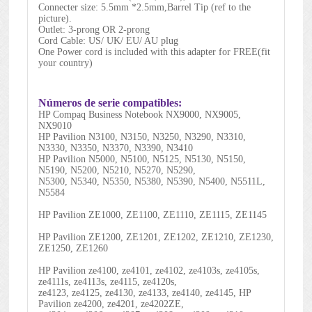
Connecter size: 5.5mm *2.5mm,Barrel Tip (ref to the
picture).
Outlet: 3-prong OR 2-prong
Cord Cable: US/ UK/ EU/ AU plug
One Power cord is included with this adapter for FREE(fit
your country)
Números de serie compatibles:
HP Compaq Business Notebook NX9000, NX9005,
NX9010
HP Pavilion N3100, N3150, N3250, N3290, N3310,
N3330, N3350, N3370, N3390, N3410
HP Pavilion N5000, N5100, N5125, N5130, N5150,
N5190, N5200, N5210, N5270, N5290,
N5300, N5340, N5350, N5380, N5390, N5400, N5511L,
N5584
HP Pavilion ZE1000, ZE1100, ZE1110, ZE1115, ZE1145
HP Pavilion ZE1200, ZE1201, ZE1202, ZE1210, ZE1230,
ZE1250, ZE1260
HP Pavilion ze4100, ze4101, ze4102, ze4103s, ze4105s,
ze4111s, ze4113s, ze4115, ze4120s,
ze4123, ze4125, ze4130, ze4133, ze4140, ze4145, HP
Pavilion ze4200, ze4201, ze4202ZE,