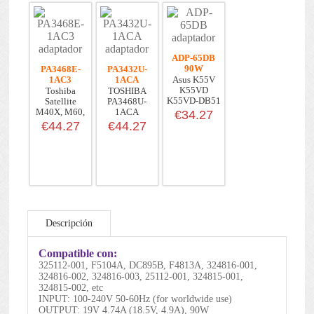
ADP-65DB
90W
PA3468E-
PA3432U-
1AC3
1ACA
Asus K55V
K55VD
Toshiba
TOSHIBA
K55VD-DB51
Satellite
PA3468U-
K55VM
M40X, M60,
1ACA
€34.27
M65
€44.27
€44.27
Descripción
Compatible con:
325112-001, F5104A, DC895B, F4813A, 324816-001,
324816-002, 324816-003, 25112-001, 324815-001,
324815-002, etc
INPUT: 100-240V 50-60Hz (for worldwide use)
OUTPUT: 19V 4.74A (18.5V, 4.9A), 90W