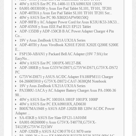
40W y ASUS Eee PC PA-1400-11 EXA0901XH 1201N
0A001-00330100 y Asus Eee Pad Tablet SL101, TF101, TF201
ADP-40THA y Asus Eee Pad Tablet SL101 TF101 TF201 Ser...
40W y ASUS Eee PC 90-XB02OAPW00150Q
ADP-90FB y AC Adapter Power Cord for Asus K53U/K53-3/K53...
ADP-65NH y Asus EEE Pad B121 EP121 Tablet
ADP-135DB y ADP-150CB B AC Power Adapter Charger 4 Pin
Co...
19V y Asus ZenBook UX21A UX31A Series
ADP-40TH y Asus VivoBook X201E F201E X202E Q200E S200E
E...
FSP150-ABAN1 y Packard Bell AC Adapter (19V 7.9A) for
EasyNo...
40W y ASUS Eee PC 1001PX-MU27-BK
ADP-180EB y Asus G55VW-DH71,G75VW-DS71,G75VX-DS72
PC
G75VW-DH71 y ASUS AC/DC Adapter FA180PM111 Charger
04-266005910 y G75VX-DH72-CA/i7-3630QM Notebook
19V y Asus ZenBook UX21A UX31A Series
PA3380U-1ACA y AC Adapter Battery Charger Asus PA-1900-36
90...
40W y ASUS Eee PC 1001HA 1001P 1001PX 1008P
40W y ASUS Eee PC EXA0901HX,AD6630
B00X7MA194H y ASUS ADP-120ZB BB 120W AC/DC Power
Adapter ...
SA-65KB y ASUS Eee Slate EP121-1A016M
0A001-00260000 y Asus G75VX-T4077H,G75VX-
T4123P,G75VW-T2158V
ADP-120ZB y ASUS A2 C90 F70 G1 M70 serie
PA-1900-36 y Asus EXA0904YH,R32379,N53S,N55S 90W AC