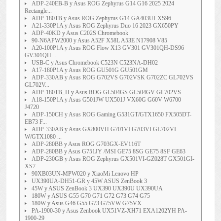
ADP-240EB-B y Asus ROG Zephyrus G14 G16 2025 2024
Rectangle...
ADP-180TB y Asus ROG Zephyrus G14 GA403UI-XS96
A21-330P1A y Asus ROG Zephyrus Duo 16 2023 GX650PY
ADP-40KD y Asus C202S Chromebook
90-N6APW2000 y Asus A52F X58L A53E N17908 V85
A20-100P1A y Asus ROG Flow X13 GV301 GV301QH-DS96
GV301QH-...
USB-C y Asus Chromebook C523N C523NA-DH02
A17-180P1A y Asus ROG GU501G GU501GM
ADP-330AB y Asus ROG G702VS G702VSK G702ZC GL702VS
GL702V...
ADP-180TB_H y Asus ROG GL504GS GL504GV GL702VS
A18-150P1A y Asus G501JW UX501J VX60G G60V W6700
J4720
ADP-150CH y Asus ROG Gaming G531GT/GTX1650 FX505DT-
EB73 F...
ADP-330AB y Asus GX800VH G701VI G703VI GL702VI
W/GTX1080 ...
ADP-280BB y Asus ROG G703GX-EV116T
ADP-280BB y Asus G751JY /MSI GE75 8SG GE75 8SF GE63
ADP-230GB y Asus ROG Zephyrus GX501VI-GZ028T GX501GI-
XS7
90XB03UN-MPW020 y XiaoMi Lenovo HP
UX390UA-DH51-GR y 45W ASUS ZenBook 3
45W y ASUS ZenBook 3 UX390 UX390U UX390UA
180W y ASUS G55 G70 G71 G72 G73 G74 G75
180W y Asus G46 G55 G73 G75VW G75VX
PA-1900-30 y Asus Zenbook UX51VZ-XH71 EXA1202YH PA-
1900-29