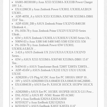
0A001-00330100 y Asus X553 X553MA-XX333B Power Charger
19V 3.4...
EXA1206CH y Asus Zenbook Power UX301L UX303LA/LB/LN
UX303...
ADP-40TH_A y ASUS X553 X553MA-XX074H X553MA-DB01
15.6" Tou...
ADP-65JH_DB y ASUS Zenbook Prime UX32VD-R4013H
Ultrabook 4....
PA-1650-78 y Asus Zenbook Prime UX32V/UX32VD Series
Ultrab...
65W y ASUS Zenbook UX303LA UX303LN UX305 Series Ult...
N90W-03 y Asus S300 S46 S400 S405 S500 S550 S551 S56
PA-1650-78 y Asus Zenbook Power 65W UX301L
UX303LA/LB/LN ...
3.42A y ASUS Zenbook UX 21A UX31A UX32A UX32VD
Series...
65W y ASUS X553 X553MA-XX074H X553MA-DB01 15.6"
Tou...
N45W-01 y ASUS Transformer Book T200T T200TA T200TA...
ADP-45AW y ASUS Zenbook UX21E UX21 UX31 UX31K
UX31E
AD82030 y US Plug AC/DC Asus Eee PC 1001HA 1001P 10...
19V y ASUS AD820M0 EXA1004EH EXA1004UH 04G26B00...
EXA1004UH y ASUS Eee Pc X101CH 1015CX 1015PW 1011CX
1...
AD820M0 y ASUS Eee PC 1015BX 1015PEB 1015CX G11 Pow...
DSL-N55U y ASUS RT -N56U Router RT-AC66U
19V y Asus EeeBook E202SA E202SA3050
KFD19237 y Asus EeeBook E202 E202SA
KFD19237 y ASUS EeeBook X205T X205TA 11.6"