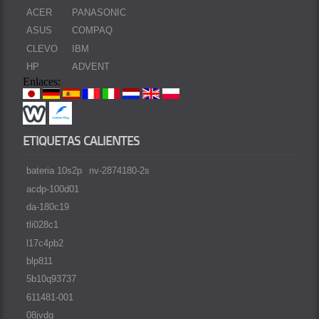
ACER
PANASONIC
ASUS
COMPAQ
CLEVO
IBM
HP
ADVENT
Enlaces:
ETIQUETAS CALIENTES
bateria 10s2p
nv-2874180-2s
acdp-100d01
da-180c19
tli028c1
l17c4pb2
blp811
5b10q93737
611481-001
08jvdg