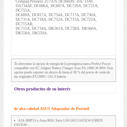
Compaq Presario 2575US DC944AV, DA733AV,
DA734AV, DC606A, DC607A, DC720A, DC721A,
DC755A,
DC609A, DC817A, DC754A, DC717A, DC730A,
DC731A, DC718A, DC732A, DC733A, DC722A,
DC715AR,
DC715A, DC734A, DK561A, DC728A, DK560A,
DK558A, DK559A.
Te ofrecemos la opcion de energia de la prestigiosa marca Perfect Power
compatible con AC Adapter Battery Charger Asus PA-1900-36 90W. Esta
opcion puede suponer un ahorro de hasta el 30 % del precio de venta de
las originales.PA3380U-1ACA bateria
Otros productos de su interés
de alta calidad ASUS Adaptador de Portátil
A24-380P1A y Asus ROG Strix G16 G615 G615LW-S5092X
G615LW-...