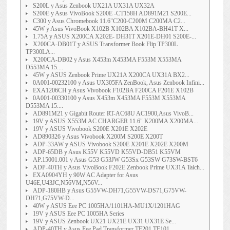
S200L y Asus Zenbook UX21A UX31A UX32A
S200E y Asus VivoBook S200E -CT158H AD891M21 S200E...
C300 y Asus Chromebook 11.6"C200-C200M C200MA C2...
45W y Asus VivoBook X102B X102BA X102BA-BH41T X...
1.75A y ASUS X200CA X202E- DH31T X201E-DH01 S200E-...
X200CA-DB01T y ASUS Transformer Book Flip TP300L
TP300LA...
X200CA-DB02 y Asus X453m X453MA F553M X553MA
D553MA 15....
45W y ASUS Zenbook Prime UX21A X200CA UX31A BX2...
0A001-00232100 y Asus UX305FA ZenBook, Asus Zenbook Infini...
EXA1206CH y Asus Vivobook F102BA F200CA F201E X102B
0A001-00330100 y Asus X453m X453MA F553M X553MA
D553MA 15....
AD891M21 y Gigabit Router RT-AC68U AC1900,Asus VivoB...
19V y ASUS X553M AC CHARGER 11.6" K200MA X200MA...
19V y ASUS Vivobook S200E X201E X202E
AD890326 y Asus Vivobook X200M S200E X200T
ADP-33AW y ASUS Vivobook S200E X201E X202E X200M
ADP-65DB y Asus K55V K55VD K55VD-DB51 K55VM
AP.15001.001 y Asus G53 G53JW G53Sx G53SW G73SW-BST6
ADP-40TH y Asus VivoBook F202E Zenbook Prime UX31A Taich...
EXA0904YH y 90W AC Adapter for Asus
U46E,U43JC,N56VM,N56V...
ADP-180HB y Asus G55VW-DH71,G55VW-DS71,G75VW-
DH71,G75VW-D...
40W y ASUS Eee PC 1005HA/1101HA-MU1X/1201HAG
19V y ASUS Eee PC 1005HA Series
19V y ASUS Zenbook UX21 UX21E UX31 UX31E Se...
ADP-40TH y Asus Eee Pad Transformer TF201 TF101