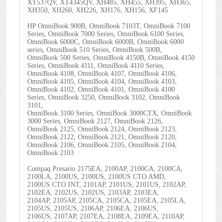
XT537QV, XT4345QV, XH485, XH455, XH395, XH365,
XH350, XH260, XH226, XH176, XH156, XF145
HP OmniBook 900B, OmniBook 7103T, OmniBook 7100
Series, OmniBook 7000 Series, OmniBook 6100 Series,
OmniBook 6000C, OmniBook 6000B, OmniBook 6000
series, OmniBook 510 Series, OmniBook 500B,
OmniBook 500 Series, OmniBook 4150B, OmniBook 4150
Series, OmniBook 4111, OmniBook 4110 Series,
OmniBook 4108, OmniBook 4107, OmniBook 4106,
OmniBook 4105, OmniBook 4104, OmniBook 4103,
OmniBook 4102, OmniBook 4101, OmniBook 4100
Series, OmniBook 3250, OmniBook 3102, OmniBook
3101,
OmniBook 3100 Series, OmniBook 3000CTX, OmniBook
3000 Series, OmniBook 2127, OmniBook 2126,
OmniBook 2125, OmniBook 2124, OmniBook 2123,
OmniBook 2122, OmniBook 2121, OmniBook 2120,
OmniBook 2106, OmniBook 2105, OmniBook 2104,
OmniBook 2103
Compaq Presario 2175EA, 2100AP, 2100CA, 2100CA,
2100LA, 2100US, 2100US, 2100US CTO AMD,
2100US CTO INT, 2101AP, 2101US, 2101US, 2102AP,
2102EA, 2102US, 2102US, 2103AP, 2103EA,
2104AP, 2105AP, 2105CA, 2105CA, 2105EA, 2105LA,
2105US, 2105US, 2106AP, 2106EA, 2106US,
2106US, 2107AP, 2107EA, 2108EA, 2109EA, 2110AP,