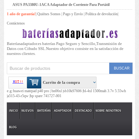
ASUS PA3380U-1ACA Adaptador de Corriente Para Portátil
1 año de garantía!
|
Quiénes Somos
|
Pago y Envío
|
Política de devolución
|
Contáctenos
Bateríasadaptador.es baterías Pago Seguro y Sencillo,Transmisión de
Datos con Cifrado SSL.Nuestro objetivo consiste en la satisfacción de
nuestros clientes.
Carrito de la compra
e.g:
huawei matepad p40 pro |
bn06xl |
sb10k97606 |
bl-4xl 1500mah 3.7v 5.55wh
|
a515-43-r5qw |
hp spare 741727-001
INICIO
NUEVOS
BATERÍAS
ADAPTADOR
DESTACADO
SOBRE NOSOTROS
BLOG