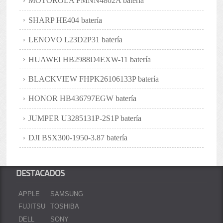
MOTOROLA PMNN4802A batería
SHARP HE404 batería
LENOVO L23D2P31 batería
HUAWEI HB2988D4EXW-11 batería
BLACKVIEW FHPK26106133P batería
HONOR HB436797EGW batería
JUMPER U3285131P-2S1P batería
DJI BSX300-1950-3.87 batería
DESTACADOS
APPLE
SAMSUNG
FUJITSU
TOSHIBA
DELL
SONY