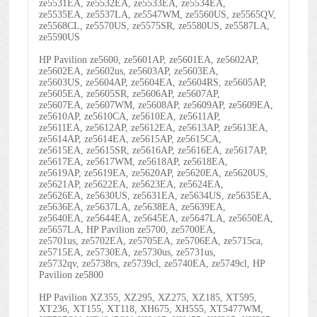
ze5531EA, ze5532EA, ze5533EA, ze5534EA,
ze5535EA, ze5537LA, ze5547WM, ze5560US, ze5565QV,
ze5568CL, ze5570US, ze5575SR, ze5580US, ze5587LA,
ze5590US
HP Pavilion ze5600, ze5601AP, ze5601EA, ze5602AP,
ze5602EA, ze5602us, ze5603AP, ze5603EA,
ze5603US, ze5604AP, ze5604EA, ze5604RS, ze5605AP,
ze5605EA, ze5605SR, ze5606AP, ze5607AP,
ze5607EA, ze5607WM, ze5608AP, ze5609AP, ze5609EA,
ze5610AP, ze5610CA, ze5610EA, ze5611AP,
ze5611EA, ze5612AP, ze5612EA, ze5613AP, ze5613EA,
ze5614AP, ze5614EA, ze5615AP, ze5615CA,
ze5615EA, ze5615SR, ze5616AP, ze5616EA, ze5617AP,
ze5617EA, ze5617WM, ze5618AP, ze5618EA,
ze5619AP, ze5619EA, ze5620AP, ze5620EA, ze5620US,
ze5621AP, ze5622EA, ze5623EA, ze5624EA,
ze5626EA, ze5630US, ze5631EA, ze5634US, ze5635EA,
ze5636EA, ze5637LA, ze5638EA, ze5639EA,
ze5640EA, ze5644EA, ze5645EA, ze5647LA, ze5650EA,
ze5657LA, HP Pavilion ze5700, ze5700EA,
ze5701us, ze5702EA, ze5705EA, ze5706EA, ze5715ca,
ze5715EA, ze5730EA, ze5730us, ze5731us,
ze5732qv, ze5738rs, ze5739cl, ze5740EA, ze5749cl, HP
Pavilion ze5800
HP Pavilion XZ355, XZ295, XZ275, XZ185, XT595,
XT236, XT155, XT118, XH675, XH555, XT5477WM,