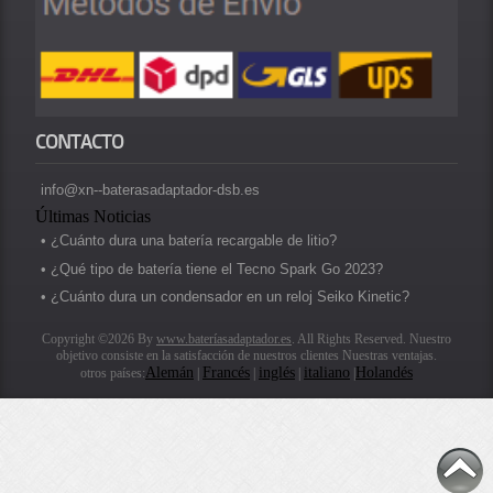
CONTACTO
info@xn--baterasadaptador-dsb.es
Últimas Noticias
• ¿Cuánto dura una batería recargable de litio?
• ¿Qué tipo de batería tiene el Tecno Spark Go 2023?
• ¿Cuánto dura un condensador en un reloj Seiko Kinetic?
Copyright ©2026 By
www.bateríasadaptador.es
. All Rights Reserved. Nuestro
objetivo consiste en la satisfacción de nuestros clientes Nuestras ventajas.
Alemán
Francés
inglés
italiano
Holandés
otros países:
|
|
|
|