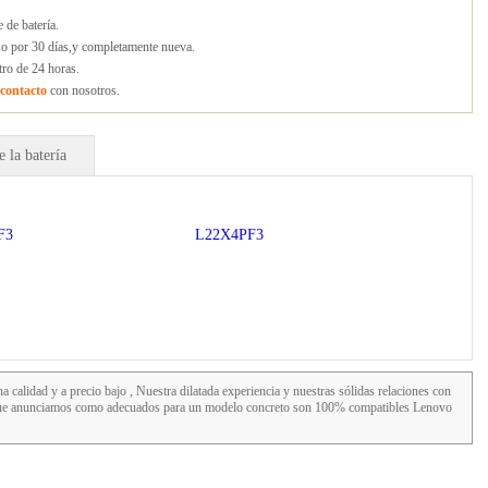
de batería.
lso por 30 días,y completamente nueva.
tro de 24 horas.
contacto
con nosotros.
 la batería
F3
L22X4PF3
a calidad y a precio bajo , Nuestra dilatada experiencia y nuestras sólidas relaciones con
os que anunciamos como adecuados para un modelo concreto son 100% compatibles Lenovo