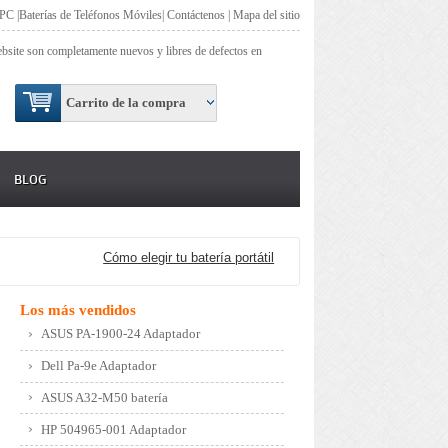
 PC
|
Baterías de Teléfonos Móviles
|
Contáctenos
|
Mapa del sitio
site son completamente nuevos y libres de defectos en
Carrito de la compra
BLOG
Cómo elegir tu batería portátil
Los más vendidos
ASUS PA-1900-24 Adaptador
Dell Pa-9e Adaptador
ASUS A32-M50 batería
HP 504965-001 Adaptador