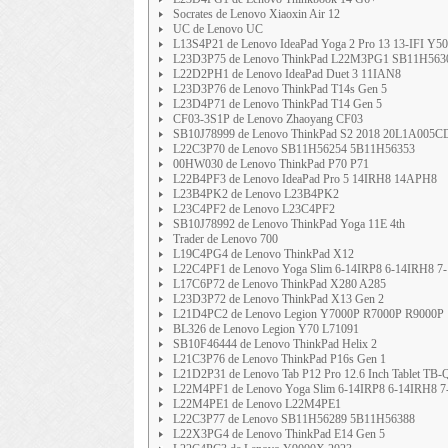
Socrates de Lenovo Xiaoxin Air 12
UC de Lenovo UC
L13S4P21 de Lenovo IdeaPad Yoga 2 Pro 13 13-IFI Y50
L23D3P75 de Lenovo ThinkPad L22M3PG1 SB11H5630
L22D2PH1 de Lenovo IdeaPad Duet 3 11IAN8
L23D3P76 de Lenovo ThinkPad T14s Gen 5
L23D4P71 de Lenovo ThinkPad T14 Gen 5
CF03-3S1P de Lenovo Zhaoyang CF03
SB10J78999 de Lenovo ThinkPad S2 2018 20L1A00
L22C3P70 de Lenovo SB11H56254 5B11H56353
00HW030 de Lenovo ThinkPad P70 P71
L22B4PF3 de Lenovo IdeaPad Pro 5 14IRH8 14APH8
L23B4PK2 de Lenovo L23B4PK2
L23C4PF2 de Lenovo L23C4PF2
SB10J78992 de Lenovo ThinkPad Yoga 11E 4th
Trader de Lenovo 700
L19C4PG4 de Lenovo ThinkPad X12
L22C4PF1 de Lenovo Yoga Slim 6-14IRP8 6-14IRH8 
L17C6P72 de Lenovo ThinkPad X280 A285
L23D3P72 de Lenovo ThinkPad X13 Gen 2
L21D4PC2 de Lenovo Legion Y7000P R7000P R9000P
BL326 de Lenovo Legion Y70 L71091
SB10F46444 de Lenovo ThinkPad Helix 2
L21C3P76 de Lenovo ThinkPad P16s Gen 1
L21D2P31 de Lenovo Tab P12 Pro 12.6 Inch Tablet TB
L22M4PF1 de Lenovo Yoga Slim 6-14IRP8 6-14IRH8 
L22M4PE1 de Lenovo L22M4PE1
L22C3P77 de Lenovo SB11H56289 5B11H56388
L22X3PG4 de Lenovo ThinkPad E14 Gen 5