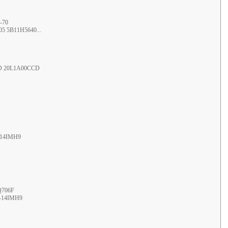
-70
5 5B11H5640...
5CD 20L1A00CCD
7-14IMH9
-Q706F
7-14IMH9