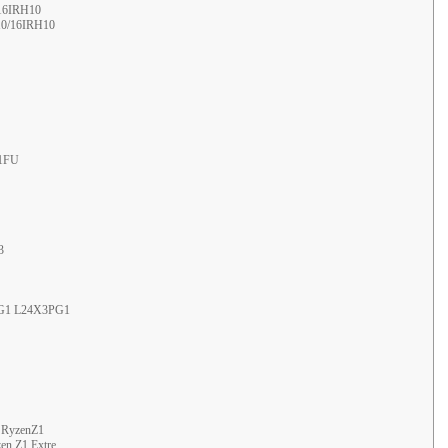
/16IRH10
10/16IRH10
21FU
3
G1 L24X3PG1
 RyzenZ1
 Z1 Extre...