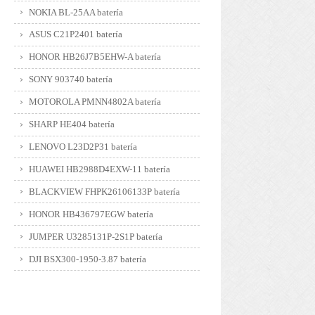
NOKIA BL-25AA batería
ASUS C21P2401 batería
HONOR HB26J7B5EHW-A batería
SONY 903740 batería
MOTOROLA PMNN4802A batería
SHARP HE404 batería
LENOVO L23D2P31 batería
HUAWEI HB2988D4EXW-11 batería
BLACKVIEW FHPK26106133P batería
HONOR HB436797EGW batería
JUMPER U3285131P-2S1P batería
DJI BSX300-1950-3.87 batería