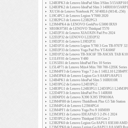
L24B3PK3 de Lenovo IdeaPad Slim 3/Slim 5/15ARP10
L24B3PK2 de Lenovo IdeaPad Slim 3 14IRH10/15ARP
XU156 de Lenovo Notebook PC SF40IL6 (M14L-256)
L19C4PC1 de Lenovo Legion Y7000 2020
L23B2PG3 de Lenovo L23B2PG3
L23M4PK4 de LENOVO GeekPro G5000 IRX9
SB10K97581 de LENOVO Thinkpad T570
L24D2P31 de Lenovo XIAOXIN Pad Pro 2024
L22D2P32 de LENOVO L22D2P32
L19D2P31 de Lenovo L19D2P31
L24D1P31 de Lenovo Legion Y700 3 Gen TB-9707F 3
L20D2P33 de Lenovo Yoga Pad Pro YT-K606F
L20D1P32 de Lenovo TB-X6C6F TB-X6C6X TAB K10
L11L6Y01 de Lenovo Y480
L13S3Z61 de Lenovo IdeaPad Flex 10 Series
L15L4P71 de Lenovo Miix4 Miix 700 700-12ISK Series
L23M4PF3 de Lenovo Yoga 7 2-in-1 14ILL10 L23B4PF
L24M3PK8 de Lenovo Legion Go S 8ARP1/8APU1
L24B4PK1 de Lenovo IdeaPad Slim 5 16IRH10R
L24D3PG2 de Lenovo L24D3PG2
L24B3PG1 de Lenovo L24B3PG1 L24D3PG1 L24M3P
L22D4PF3 de Lenovo IdeaPad Pro 5 14IRH8
L18D6PD1 de Lenovo X390 X395 TP00106A
L23M4PH0 de Lenovo ThinkBook Plus G5 Tab Station
L23M4PG4 de Lenovo L23M4PG4
L23M4PF1 de Lenovo Yoga Pro 9 16IMH9
L23M3PE1 de Lenovo IDEAPAD 5 2-IN-1 2024
L23D3PG2 de Lenovo Thinkpad E16 Gen 2
L23B2PK0 de Lenovo Legion Go 8APU1 83E100 AMD
L23M2PK0 de Lenovo Legion Go 8APU1 8.8 AMD Ryzen