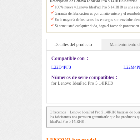
Descripción de Lenovo IdeaPad Pro 5 14IRH8 batería:
100% nueva y,Lenovo IdeaPad Pro 5 14IRH8 es una serie 
Garantía de fabricación es por un año entero y el reembo
En la mayoría de los casos los encargos son enviados den
Si tiene usted cualquier duda, haga el favor de ponerse en
Detalles del producto
Mantenimiento de
Compatible con：
L22D4PF3
L22M4P
Números de serie compatibles：
for Lenovo IdeaPad Pro 5 14IRH8
Ofrecemos
Lenovo IdeaPad Pro 5 14IRH8
baterías de buen
los fabricantes nos permiten garantizarle que los product
IdeaPad Pro 5 14IRH8 .