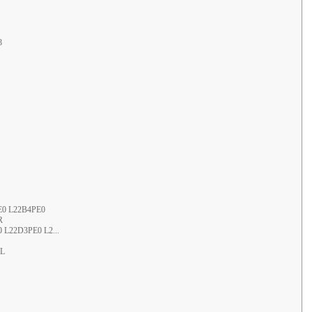
8
E0 L22B4PE0
R
 L22D3PE0 L2...
ML