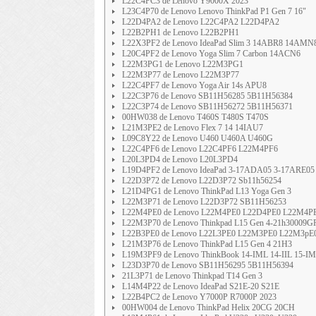
L22C4PC3 de Lenovo Y9000X 2023
L23C4P70 de Lenovo Lenovo ThinkPad P1 Gen 7 16"
L22D4PA2 de Lenovo L22C4PA2 L22D4PA2
L22B2PH1 de Lenovo L22B2PH1
L22X3PF2 de Lenovo IdeaPad Slim 3 14ABR8 14AMN
L20C4PF2 de Lenovo Yoga Slim 7 Carbon 14ACN6
L22M3PG1 de Lenovo L22M3PG1
L22M3P77 de Lenovo L22M3P77
L22C4PF7 de Lenovo Yoga Air 14s APU8
L22C3P76 de Lenovo SB11H56285 5B11H56384
L22C3P74 de Lenovo SB11H56272 5B11H56371
00HW038 de Lenovo T460S T480S T470S
L21M3PE2 de Lenovo Flex 7 14 14IAU7
L09C8Y22 de Lenovo U460 U460A U460G
L22C4PF6 de Lenovo L22C4PF6 L22M4PF6
L20L3PD4 de Lenovo L20L3PD4
L19D4PF2 de Lenovo IdeaPad 3-17ADA05 3-17ARE05
L22D3P72 de Lenovo L22D3P72 Sb11h56254
L21D4PG1 de Lenovo ThinkPad L13 Yoga Gen 3
L22M3P71 de Lenovo L22D3P72 SB11H56253
L22M4PE0 de Lenovo L22M4PE0 L22D4PE0 L22M4P
L22M3P70 de Lenovo Thinkpad L15 Gen 4-21h30009G
L22B3PE0 de Lenovo L22L3PE0 L22M3PE0 L22M3pE0
L21M3P76 de Lenovo ThinkPad L15 Gen 4 21H3
L19M3PF9 de Lenovo ThinkBook 14-IML 14-IIL 15-I
L23D3P70 de Lenovo SB11H56295 5B11H56394
21L3P71 de Lenovo Thinkpad T14 Gen 3
L14M4P22 de Lenovo IdeaPad S21E-20 S21E
L22B4PC2 de Lenovo Y7000P R7000P 2023
00HW004 de Lenovo ThinkPad Helix 20CG 20CH