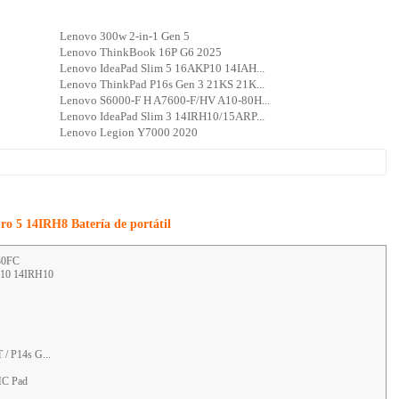
Lenovo 300w 2-in-1 Gen 5
Lenovo ThinkBook 16P G6 2025
Lenovo IdeaPad Slim 5 16AKP10 14IAH...
Lenovo ThinkPad P16s Gen 3 21KS 21K...
Lenovo S6000-F H A7600-F/HV A10-80H...
Lenovo IdeaPad Slim 3 14IRH10/15ARP...
Lenovo Legion Y7000 2020
ro 5 14IRH8 Batería de portátil
30FC
H10 14IRH10
/ P14s G...
HC Pad