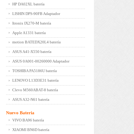
HP DA02XL batería
LISHIN DPS-90FB Adaptador
Itronix IX270-M batería
Apple A1331 batería
motion BATEDX20L4 batería
ASUS A41-X550 batería
ASUS 0A001-00260000 Adaptador
TOSHIBA PA5186U batería
LENOVO L13D3E31 batería
Clevo M560ABAT-8 batería
ASUS A32-N61 batería
Nuevo Bateria
VIVO BA96 batería
XIAOMI BN6D batería