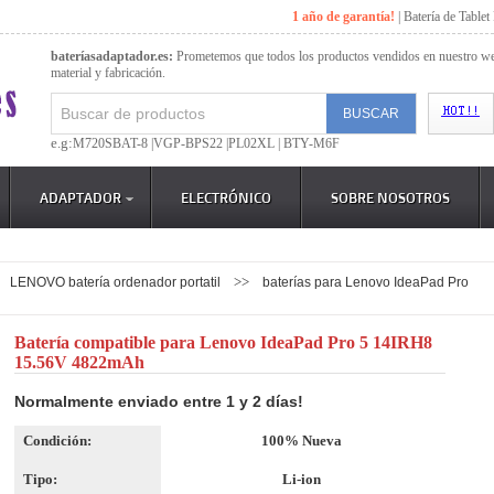
1 año de garantía!
|
Batería de Tablet
bateríasadaptador.es:
Prometemos que todos los productos vendidos en nuestro web
material y fabricación.
e.g:
M720SBAT-8 |
VGP-BPS22 |
PL02XL |
BTY-M6F
ADAPTADOR
ELECTRÓNICO
SOBRE NOSOTROS
>>
LENOVO batería ordenador portatil
baterías para Lenovo IdeaPad Pro
Batería compatible para Lenovo IdeaPad Pro 5 14IRH8
15.56V 4822mAh
Normalmente enviado entre 1 y 2 días!
Condición:
100% Nueva
Tipo:
Li-ion