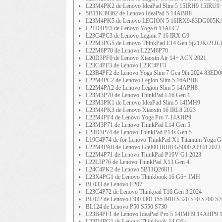
L23M4PK2 de Lenovo IdeaPad Slim 5 15IRH9 15IRU9
5B11K39362 de Lenovo IdeaPad 5 14ABR8
L23M4PK5 de Lenovo LEGION 5 16IRX9-83DG005
L21D4PE1 de Lenovo Yoga 6 13ALC7
L23C4PC3 de Lenovo Legion 7 16 IRX G9
L22M3PG5 de Lenovo ThinkPad E14 Gen 5(21JK/21JL)
L22M6P70 de Lenovo L22M6P70
L20D3PF0 de Lenovo Xiaoxin Air 14+ ACN 2021
L23C4PF3 de Lenovo L23C4PF3
L23B4PF2 de Lenovo Yoga Slim 7 Gen 9th 2024 83ED
L22M4PC2 de Lenovo Legion Slim 5 16APH8
L22M4PA2 de Lenovo Legion Slim 5 14APH8
L23M3P70 de Lenovo ThinkPad L16 Gen 1
L23M3PK1 de Lenovo IdeaPad Slim 5 14IMH9
L23M4PK3 de Lenovo Xiaoxin 16 IRL8 2023
L22M4PF4 de Lenovo Yoga Pro 7-14AHP9
L23M3P71 de Lenovo ThinkPad L14 Gen 5
L23D3P74 de Lenovo ThinkPad P14s Gen 5
L19C4P74 de for Lenovo ThinkPad X1 Titanium Yoga G
L22M4PA0 de Lenovo G5000 IRH8 G5000 APH8 2023
L22M4P71 de Lenovo ThinkPad P16V G1 2023
L22L3P76 de Lenovo ThinkPad X13 Gen 4
L24C4PK2 de Lenovo 5B11Q26811
L23X4PG1 de Lenovo Thinkbook 16 G6+ IMH
BL033 de Lenovo E207
L23C4P72 de Lenovo Thinkpad T16 Gen 3 2024
BL072 de Lenovo I300 I301 I55 I910 S320 S70 S700 S
BL124 de Lenovo P50 S550 S730
L23B4PF1 de Lenovo IdeaPad Pro 5 14IMH9 14AHP9 
L23D4PG1 de Lenovo Thinkbook 14 G6+