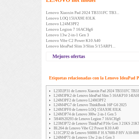
LENOVO hot model
Lenovo Xiaoxin Pad 2024 TB331FC TB3...
Lenovo LOQ 15IAX9E 83LK
Lenovo L24M3PF2
Lenovo Legion 7 16ACHg6
Lenovo 13w 2-in-1 Gen 3
Lenovo Vibe C2 Power K10 A40
Lenovo IdeaPad Slim 3/Slim 5/15ARP1...
Mejores ofertas
Etiquetas relacionadas con la Lenovo IdeaPad P
L23D2P31 de Lenovo Xiaoxin Pad 2024 TB331FC TB3
L24M3PK2 de Lenovo IdeaPad Slim 5 16AKP10 14IA
L24M3PF2 de Lenovo L24M3PF2
L24M4PG7 de Lenovo ThinkBook 16P G6 2025
L24M3PF0 de Lenovo LOQ 15IAX9E 83LK
L24M3P74 de Lenovo 300w 2-in-1 Gen 5
5H40S20293 de Lenovo Legion 7 16ACHg6
L23M3P72 de Lenovo ThinkPad P16s Gen 3 21KS 21KT 
BL264 de Lenovo Vibe C2 Power K10 A40
L11C2P32 de Lenovo S6000-F H A7600-F/HV A10-80
L24M4P71 de Lenovo 13w 2-in-1 Gen 3