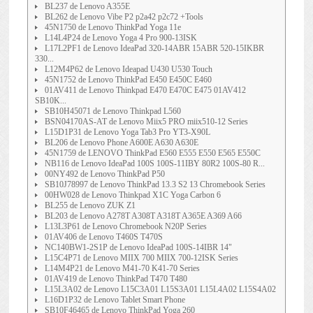
BL237 de Lenovo A355E
BL262 de Lenovo Vibe P2 p2a42 p2c72 +Tools
45N1750 de Lenovo ThinkPad Yoga 11e
L14L4P24 de Lenovo Yoga 4 Pro 900-13ISK
L17L2PF1 de Lenovo IdeaPad 320-14ABR 15ABR 520-15IKBR
330...
L12M4P62 de Lenovo Ideapad U430 U530 Touch
45N1752 de Lenovo ThinkPad E450 E450C E460
01AV411 de Lenovo Thinkpad E470 E470C E475 01AV412
SB10K...
SB10H45071 de Lenovo Thinkpad L560
BSN04170AS-AT de Lenovo Miix5 PRO miix510-12 Series
L15D1P31 de Lenovo Yoga Tab3 Pro YT3-X90L
BL206 de Lenovo Phone A600E A630 A630E
45N1759 de LENOVO ThinkPad E560 E555 E550 E565 E550C
NB116 de Lenovo IdeaPad 100S 100S-11IBY 80R2 100S-80 R...
00NY492 de Lenovo ThinkPad P50
SB10J78997 de Lenovo ThinkPad 13.3 S2 13 Chromebook Series
00HW028 de Lenovo Thinkpad X1C Yoga Carbon 6
BL255 de Lenovo ZUK Z1
BL203 de Lenovo A278T A308T A318T A365E A369 A66
L13L3P61 de Lenovo Chromebook N20P Series
01AV406 de Lenovo T460S T470S
NC140BW1-2S1P de Lenovo IdeaPad 100S-14IBR 14"
L15C4P71 de Lenovo MIIX 700 MIIX 700-12ISK Series
L14M4P21 de Lenovo M41-70 K41-70 Series
01AV419 de Lenovo ThinkPad T470 T480
L15L3A02 de Lenovo L15C3A01 L15S3A01 L15L4A02 L15S4A02
L16D1P32 de Lenovo Tablet Smart Phone
SB10F46465 de Lenovo ThinkPad Yoga 260