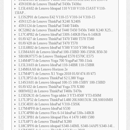
45N1036 de Lenovo ThinkPad T430s T430si
L15L4A02 de Lenovo Ideapad 110 V110 V110-15AST V110-
15IAP...
L15S2P01 de Lenovo E42 V110-15 V310-14 V310-15
45N1125 de Lenovo ThinkPad X240 X240S
45N1124 de Lenovo ThinkPad T440 T440s
0C52862 de Lenovo ThinkPad T440 T450 T450s T460 X240 X25...
L17C4PB2 de Lenovo IdeaPad 530S-14IKB Flex 6-14IKB
01AV427 de Lenovo ThinkPad T470 T480 T570 T580
01AV428 de Lenovo ThinkPad T470 T570
L11L6R02 de Lenovo IdeaPad Y500 Y510 Y590 6cell
L15M4A01 de Lenovo IdeaPad 100-15IBD 300-15ISK B50-50
SB10K97575 de Lenovo Thinkpad E570 E570C E575
L14M4P73 de Lenovo Yoga 700 YogaPad 700-11isk
L15L3A03 de Lenovo IdeaPad 110-14IBR 110-15IBR
L14M6AA0 de Lenovo Horizon 2e
L17M4P71 de Lenovo X1 Yoga 2018 01AV474 AV475
L17L3P53 de Lenovo ThinkPad S2 L380 Yoga
L14S3A01 de Lenovo Ideapad 100-15 100-15IBY 100-15IBD
01AV432 de Lenovo ThinkPad Yoga 370 X380
00HW022 de Lenovo ThinkPad T460s T470s
L15D2K31 de Lenovo Yoga tablet 3 YT3-850F YT3-850M
L17L3P52 de Lenovo ThinkPad L480 20LS0015UK 20LS0016MH
L15C4E01 de Lenovo IdeaPad V310-15ISK
L17M4PF0 de Lenovo IdeaPad S530
L17C4PB0 de Lenovo Flex 6-14 IdeaPad 530s-14IKB
L15C3PB1 de Lenovo Ideapad Flex 4 1470 1480 1580
L17L6P71 de Lenovo ThinkPad X280
L18C3PF6 de Lenovo ideapad S340-14IML S340-14API S340-14I...