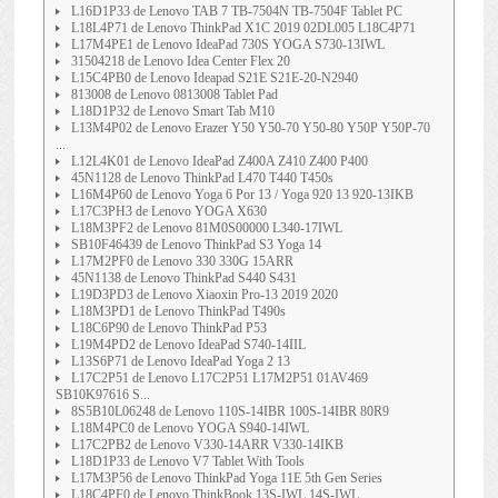
L16D1P33 de Lenovo TAB 7 TB-7504N TB-7504F Tablet PC
L18L4P71 de Lenovo ThinkPad X1C 2019 02DL005 L18C4P71
L17M4PE1 de Lenovo IdeaPad 730S YOGA S730-13IWL
31504218 de Lenovo Idea Center Flex 20
L15C4PB0 de Lenovo Ideapad S21E S21E-20-N2940
813008 de Lenovo 0813008 Tablet Pad
L18D1P32 de Lenovo Smart Tab M10
L13M4P02 de Lenovo Erazer Y50 Y50-70 Y50-80 Y50P Y50P-70
...
L12L4K01 de Lenovo IdeaPad Z400A Z410 Z400 P400
45N1128 de Lenovo ThinkPad L470 T440 T450s
L16M4P60 de Lenovo Yoga 6 Por 13 / Yoga 920 13 920-13IKB
L17C3PH3 de Lenovo YOGA X630
L18M3PF2 de Lenovo 81M0S00000 L340-17IWL
SB10F46439 de Lenovo ThinkPad S3 Yoga 14
L17M2PF0 de Lenovo 330 330G 15ARR
45N1138 de Lenovo ThinkPad S440 S431
L19D3PD3 de Lenovo Xiaoxin Pro-13 2019 2020
L18M3PD1 de Lenovo ThinkPad T490s
L18C6P90 de Lenovo ThinkPad P53
L19M4PD2 de Lenovo IdeaPad S740-14IIL
L13S6P71 de Lenovo IdeaPad Yoga 2 13
L17C2P51 de Lenovo L17C2P51 L17M2P51 01AV469
SB10K97616 S...
8S5B10L06248 de Lenovo 110S-14IBR 100S-14IBR 80R9
L18M4PC0 de Lenovo YOGA S940-14IWL
L17C2PB2 de Lenovo V330-14ARR V330-14IKB
L18D1P33 de Lenovo V7 Tablet With Tools
L17M3P56 de Lenovo ThinkPad Yoga 11E 5th Gen Series
L18C4PF0 de Lenovo ThinkBook 13S-IWL 14S-IWL