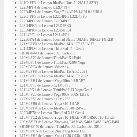
L21C4PE3 de Lenovo IdeaPad Duet 5 12IAU7 82TQ
L22D4PF4 de Lenovo L22D4PF4
L22D4PA1 de Lenovo Yoga 7 14ARP8 14IRL8 16IRL8
L22C4PF5 de Lenovo L22C4PF5 L22D4PF5
L22D4PC0 de Lenovo L22D4PC0
L23D4PK5 de Lenovo L23D4PK5
L23D4PK4 de Lenovo L23D4PK4
L21L4PC1 de Lenovo L21L4PC1
L22B3PA4 de Lenovo IdeaPad Slim 5 16IAH8 16IRL8 14IRL8
L21M3PF0 de Lenovo IdeaPad 14 ALC7 15 IAU7
L21D3PD4 de Lenovo ThinkPad T14 Gen 2
SB10F46441 de Lenovo X1 Carbon 3
L19M4P70 de Lenovo ThinkPad X1 Fold
L19M3P71 de Lenovo ThinkPad X390 Yoga
L20M3PG4 de Lenovo Vilboz 14
L20M2PF8 de Lenovo IdeaPad 15sALC 2021
L21M3PF1 de Lenovo IdeaPad 14 ALC7 2022
L21M4PH1 de Lenovo Yoga Slim 9 14IAP7
L21M3P75 de Lenovo L21M3P75
L21L4PG1 de Lenovo ThinkPad L13 Yoga Gen 3
L15M4P20 de Lenovo Yoga 900S 900S-12ISK
L17M2P53 de Lenovo L17M2P53
L15M2PB6 de Lenovo Yoga 310-11IAP
L18M3PF9 de Lenovo IdeaPad S540-15IWL
L22D4P70 de Lenovo ThinkPad X13 Gen 4
L15M4PC2 de Lenovo Yoga 710-14IKB 710-14ISK 710-15IKB
L09M6Y23 de Lenovo Zhaoyang E46 K46 K46A E46A E46G E46L
SB10F46440 de Lenovo ThinkPad X1 Carbon 3rd 2015
L19M3PDA de Lenovo ZhaoYang K4e-ITLC
L17M4PH2 de Lenovo Yoga C930 C930-13IKB