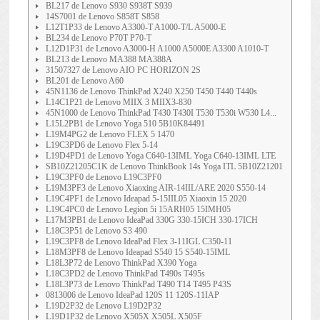
BL217 de Lenovo S930 S938T S939
14S7001 de Lenovo S858T S858
L12T1P33 de Lenovo A3300-T A1000-T/L A5000-E
BL234 de Lenovo P70T P70-T
L12D1P31 de Lenovo A3000-H A1000 A5000E A3300 A1010-T
BL213 de Lenovo MA388 MA388A
31507327 de Lenovo AIO PC HORIZON 2S
BL201 de Lenovo A60
45N1136 de Lenovo ThinkPad X240 X250 T450 T440 T440s
L14C1P21 de Lenovo MIIX 3 MIIX3-830
45N1000 de Lenovo ThinkPad T430 T430I T530 T530i W530 L4...
L15L2PB1 de Lenovo Yoga 510 5B10K84491
L19M4PG2 de Lenovo FLEX 5 1470
L19C3PD6 de Lenovo Flex 5-14
L19D4PD1 de Lenovo Yoga C640-13IML Yoga C640-13IML LTE
SB10Z21205C1K de Lenovo ThinkBook 14s Yoga ITL 5B10Z21201
L19C3PF0 de Lenovo L19C3PF0
L19M3PF3 de Lenovo Xiaoxing AIR-14IIL/ARE 2020 S550-14
L19C4PF1 de Lenovo Ideapad 5-15IIL05 Xiaoxin 15 2020
L19C4PC0 de Lenovo Legion 5i 15ARH05 15IMH05
L17M3PB1 de Lenovo IdeaPad 330G 330-15ICH 330-17ICH
L18C3P51 de Lenovo S3 490
L19C3PF8 de Lenovo IdeaPad Flex 3-11IGL C350-11
L18M3PF8 de Lenovo Ideapad S540 15 S540-15IML
L18L3P72 de Lenovo ThinkPad X390 Yoga
L18C3PD2 de Lenovo ThinkPad T490s T495s
L18L3P73 de Lenovo ThinkPad T490 T14 T495 P43S
0813006 de Lenovo IdeaPad 120S 11 120S-11IAP
L19D2P32 de Lenovo L19D2P32
L19D1P32 de Lenovo X505X X505L X505F