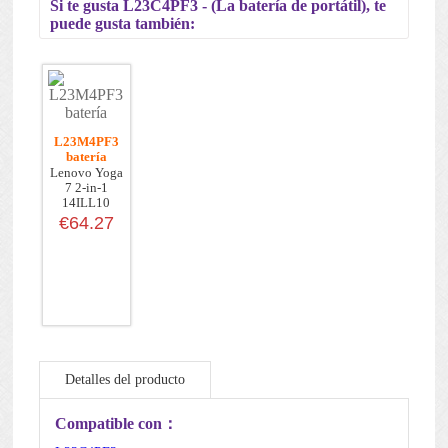
Si te gusta L23C4PF3 - (La batería de portátil), te
puede gusta también:
L23M4PF3
batería
Lenovo Yoga
7 2-in-1
14ILL10
L23B4P...
€64.27
Detalles del producto
Mantenimiento de la batería
Compatible con：