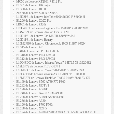
MC50 de Lenovo XT2091-7 K12 Pro
BL301 de Lenovo K6 Enjoy
BL300 de Lenovo BL300
21K60 de Lenovo S2005 S2005A
L12D2P31 de Lenovo IdeaTab s6000 S6000-F S6000-H
BL296 de Lenovo Z6/Z6 Pro
LB001 de Lenovo k320t
L20C4PC1 de Lenovo Legion 5 Pro R9000P Y9000P 2021
L14S2P21 de Lenovo IdeaPad Flex 3 1120
L19D1P31 de Lenovo Tab M8 TB-8505F/M/N/I
L20D1P31 de Lenovo Battery
L15M2PB0 de Lenovo Chromebook 100S 11IBY 80QN
BL315 de Lenovo A7
JR40 de Lenovo Z5 Pro Gt L78032
BL310 de Lenovo PRO L79031
BL312 de Lenovo PRO L79031
L19C4PDC de Lenovo Ideapad Yoga 7-14ITL5 5B10Z26482
L19L6P72 de Lenovo P15V GEN 1
L16M6PC1 de Lenovo Yoga 720-15IKB 5B10M53743
L18L4PF0 de Lenovo xiaoxin Air 15 2019 5B10T09090
L17M3P71 de Lenovo ThinkPad T480S 01AV478 01AV479
BL169 de Lenovo S560 A789 P70 P800
BL282 de Lenovo UDTV1
BL190 de Lenovo A366T
BL240 de Lenovo Note 8 A936 A938T
BL228 de Lenovo A360T A588t A380T
BL236 de Lenovo A320t
BL196 de Lenovo P700 P700i
BL238 de Lenovo X2Pt5
BL194 de Lenovo A780 A790E A298t A530 A560E A360 A710E