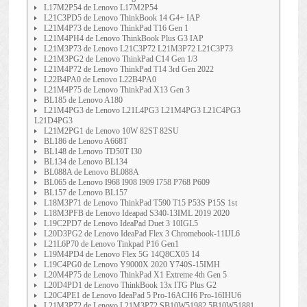
L17M2P54 de Lenovo L17M2P54
L21C3PD5 de Lenovo ThinkBook 14 G4+ IAP
L21M4P73 de Lenovo ThinkPad T16 Gen 1
L21M4PH4 de Lenovo ThinkBook Plus G3 IAP
L21M3P73 de Lenovo L21C3P72 L21M3P72 L21C3P73
L21M3PG2 de Lenovo ThinkPad C14 Gen 1/3
L21M4P72 de Lenovo ThinkPad T14 3rd Gen 2022
L22B4PA0 de Lenovo L22B4PA0
L21M4P75 de Lenovo ThinkPad X13 Gen 3
BL185 de Lenovo A180
L21M4PG3 de Lenovo L21L4PG3 L21M4PG3 L21C4PG3
L21D4PG3
L21M2PG1 de Lenovo 10W 82ST 82SU
BL186 de Lenovo A668T
BL148 de Lenovo TD50T I30
BL134 de Lenovo BL134
BL088A de Lenovo BL088A
BL065 de Lenovo I968 I908 I909 I758 P768 P609
BL157 de Lenovo BL157
L18M3P71 de Lenovo ThinkPad T590 T15 P53S P15S 1st
L18M3PFB de Lenovo Ideapad S340-13IML 2019 2020
L19C2PD7 de Lenovo IdeaPad Duet 3 10IGL5
L20D3PG2 de Lenovo IdeaPad Flex 3 Chromebook-11IJL6
L21L6P70 de Lenovo Tinkpad P16 Gen1
L19M4PD4 de Lenovo Flex 5G 14Q8CX05 14
L19C4PG0 de Lenovo Y9000X 2020 Y740S-15IMH
L20M4P75 de Lenovo ThinkPad X1 Extreme 4th Gen 5
L20D4PD1 de Lenovo ThinkBook 13x ITG Plus G2
L20C4PE1 de Lenovo IdeaPad 5 Pro-16ACH6 Pro-16IHU6
L21M3P72 de Lenovo L21M3P72 SB10W51982 5B10W51881