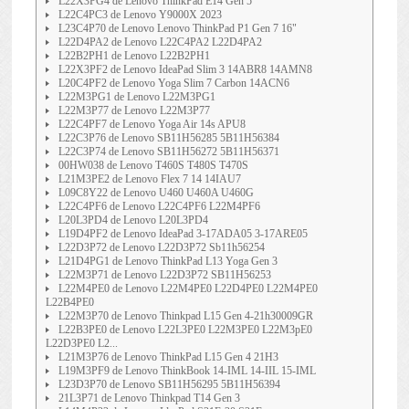
L22X3PG4 de Lenovo ThinkPad E14 Gen 5
L22C4PC3 de Lenovo Y9000X 2023
L23C4P70 de Lenovo Lenovo ThinkPad P1 Gen 7 16"
L22D4PA2 de Lenovo L22C4PA2 L22D4PA2
L22B2PH1 de Lenovo L22B2PH1
L22X3PF2 de Lenovo IdeaPad Slim 3 14ABR8 14AMN8
L20C4PF2 de Lenovo Yoga Slim 7 Carbon 14ACN6
L22M3PG1 de Lenovo L22M3PG1
L22M3P77 de Lenovo L22M3P77
L22C4PF7 de Lenovo Yoga Air 14s APU8
L22C3P76 de Lenovo SB11H56285 5B11H56384
L22C3P74 de Lenovo SB11H56272 5B11H56371
00HW038 de Lenovo T460S T480S T470S
L21M3PE2 de Lenovo Flex 7 14 14IAU7
L09C8Y22 de Lenovo U460 U460A U460G
L22C4PF6 de Lenovo L22C4PF6 L22M4PF6
L20L3PD4 de Lenovo L20L3PD4
L19D4PF2 de Lenovo IdeaPad 3-17ADA05 3-17ARE05
L22D3P72 de Lenovo L22D3P72 Sb11h56254
L21D4PG1 de Lenovo ThinkPad L13 Yoga Gen 3
L22M3P71 de Lenovo L22D3P72 SB11H56253
L22M4PE0 de Lenovo L22M4PE0 L22D4PE0 L22M4PE0
L22B4PE0
L22M3P70 de Lenovo Thinkpad L15 Gen 4-21h30009GR
L22B3PE0 de Lenovo L22L3PE0 L22M3PE0 L22M3pE0
L22D3PE0 L2...
L21M3P76 de Lenovo ThinkPad L15 Gen 4 21H3
L19M3PF9 de Lenovo ThinkBook 14-IML 14-IIL 15-IML
L23D3P70 de Lenovo SB11H56295 5B11H56394
21L3P71 de Lenovo Thinkpad T14 Gen 3