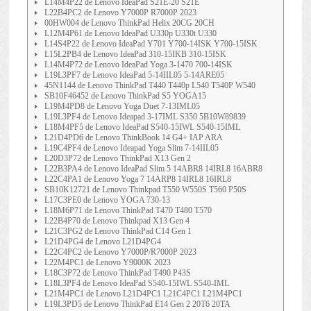
L14M4P22 de Lenovo IdeaPad S21E-20 S21E
L22B4PC2 de Lenovo Y7000P R7000P 2023
00HW004 de Lenovo ThinkPad Helix 20CG 20CH
L12M4P61 de Lenovo IdeaPad U330p U330t U330
L14S4P22 de Lenovo IdeaPad Y701 Y700-14ISK Y700-15ISK
L15L2PB4 de Lenovo IdeaPad 310-15IKB 310-15ISK
L14M4P72 de Lenovo IdeaPad Yoga 3-1470 700-14ISK
L19L3PF7 de Lenovo IdeaPad 5-14IIL05 5-14ARE05
45N1144 de Lenovo ThinkPad T440 T440p L540 T540P W540
SB10F46452 de Lenovo ThinkPad S5 YOGA15
L19M4PD8 de Lenovo Yoga Duet 7-13IML05
L19L3PF4 de Lenovo Ideapad 3-17IML S350 5B10W89839
L18M4PF5 de Lenovo IdeaPad S540-15IWL S540-15IML
L21D4PD6 de Lenovo ThinkBook 14 G4+ IAP ARA
L19C4PF4 de Lenovo Ideapad Yoga Slim 7-14IIL05
L20D3P72 de Lenovo ThinkPad X13 Gen 2
L22B3PA4 de Lenovo IdeaPad Slim 5 14ABR8 14IRL8 16ABR8
L22C4PA1 de Lenovo Yoga 7 14ARP8 14IRL8 16IRL8
SB10K12721 de Lenovo Thinkpad T550 W550S T560 P50S
L17C3PE0 de Lenovo YOGA 730-13
L18M6P71 de Lenovo ThinkPad T470 T480 T570
L22B4P70 de Lenovo Thinkpad X13 Gen 4
L21C3PG2 de Lenovo ThinkPad C14 Gen 1
L21D4PG4 de Lenovo L21D4PG4
L22C4PC2 de Lenovo Y7000P/R7000P 2023
L22M4PC1 de Lenovo Y9000K 2023
L18C3P72 de Lenovo ThinkPad T490 P43S
L18L3PF4 de Lenovo IdeaPad S540-15IWL S540-IML
L21M4PC1 de Lenovo L21D4PC1 L21C4PC1 L21M4PC1
L19L3PD5 de Lenovo ThinkPad E14 Gen 2 20T6 20TA