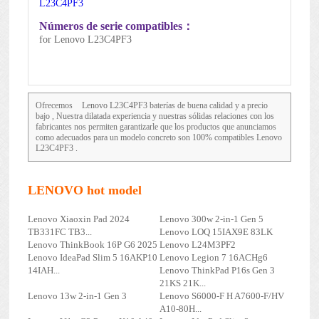
L23C4PF3
Números de serie compatibles：
for Lenovo L23C4PF3
Ofrecemos
Lenovo L23C4PF3
baterías de buena calidad y a precio
bajo , Nuestra dilatada experiencia y nuestras sólidas relaciones con los
fabricantes nos permiten garantizarle que los productos que anunciamos
como adecuados para un modelo concreto son 100% compatibles Lenovo
L23C4PF3 .
LENOVO hot model
Lenovo Xiaoxin Pad 2024
Lenovo 300w 2-in-1 Gen 5
TB331FC TB3...
Lenovo LOQ 15IAX9E 83LK
Lenovo ThinkBook 16P G6 2025
Lenovo L24M3PF2
Lenovo IdeaPad Slim 5 16AKP10
Lenovo Legion 7 16ACHg6
14IAH...
Lenovo ThinkPad P16s Gen 3
21KS 21K...
Lenovo 13w 2-in-1 Gen 3
Lenovo S6000-F H A7600-F/HV
A10-80H...