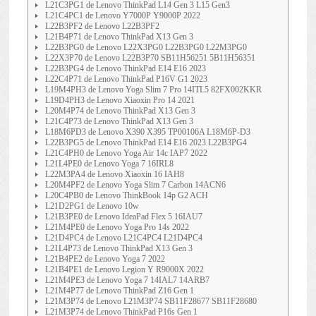
L21C3PG1 de Lenovo ThinkPad L14 Gen 3 L15 Gen3
L21C4PC1 de Lenovo Y7000P Y9000P 2022
L22B3PF2 de Lenovo L22B3PF2
L21B4P71 de Lenovo ThinkPad X13 Gen 3
L22B3PG0 de Lenovo L22X3PG0 L22B3PG0 L22M3PG0
L22X3P70 de Lenovo L22B3P70 SB11H56251 5B11H56351
L22B3PG4 de Lenovo ThinkPad E14 E16 2023
L22C4P71 de Lenovo ThinkPad P16V G1 2023
L19M4PH3 de Lenovo Yoga Slim 7 Pro 14ITL5 82FX002KKR
L19D4PH3 de Lenovo Xiaoxin Pro 14 2021
L20M4P74 de Lenovo ThinkPad X13 Gen 3
L21C4P73 de Lenovo ThinkPad X13 Gen 3
L18M6PD3 de Lenovo X390 X395 TP00106A L18M6P-D3
L22B3PG5 de Lenovo ThinkPad E14 E16 2023 L22B3PG4
L21C4PH0 de Lenovo Yoga Air 14c IAP7 2022
L21L4PE0 de Lenovo Yoga 7 16IRL8
L22M3PA4 de Lenovo Xiaoxin 16 IAH8
L20M4PF2 de Lenovo Yoga Slim 7 Carbon 14ACN6
L20C4PB0 de Lenovo ThinkBook 14p G2 ACH
L21D2PG1 de Lenovo 10w
L21B3PE0 de Lenovo IdeaPad Flex 5 16IAU7
L21M4PE0 de Lenovo Yoga Pro 14s 2022
L21D4PC4 de Lenovo L21C4PC4 L21D4PC4
L21L4P73 de Lenovo ThinkPad X13 Gen 3
L21B4PE2 de Lenovo Yoga 7 2022
L21B4PE1 de Lenovo Legion Y R9000X 2022
L21M4PE3 de Lenovo Yoga 7 14IAL7 14ARB7
L21M4P77 de Lenovo ThinkPad Z16 Gen 1
L21M3P74 de Lenovo L21M3P74 SB11F28677 SB11F28680
L21M3P74 de Lenovo ThinkPad P16s Gen 1