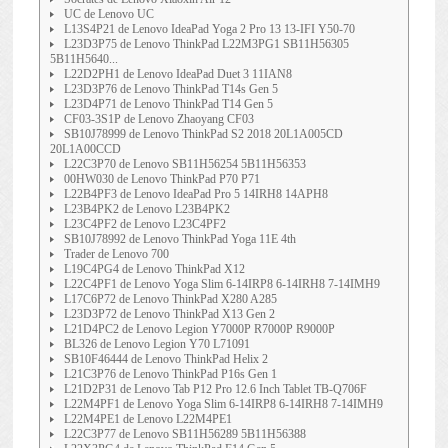
UC de Lenovo UC
L13S4P21 de Lenovo IdeaPad Yoga 2 Pro 13 13-IFI Y50-70
L23D3P75 de Lenovo ThinkPad L22M3PG1 SB11H56305
5B11H5640...
L22D2PH1 de Lenovo IdeaPad Duet 3 11IAN8
L23D3P76 de Lenovo ThinkPad T14s Gen 5
L23D4P71 de Lenovo ThinkPad T14 Gen 5
CF03-3S1P de Lenovo Zhaoyang CF03
SB10J78999 de Lenovo ThinkPad S2 2018 20L1A005CD
20L1A00CCD
L22C3P70 de Lenovo SB11H56254 5B11H56353
00HW030 de Lenovo ThinkPad P70 P71
L22B4PF3 de Lenovo IdeaPad Pro 5 14IRH8 14APH8
L23B4PK2 de Lenovo L23B4PK2
L23C4PF2 de Lenovo L23C4PF2
SB10J78992 de Lenovo ThinkPad Yoga 11E 4th
Trader de Lenovo 700
L19C4PG4 de Lenovo ThinkPad X12
L22C4PF1 de Lenovo Yoga Slim 6-14IRP8 6-14IRH8 7-14IMH9
L17C6P72 de Lenovo ThinkPad X280 A285
L23D3P72 de Lenovo ThinkPad X13 Gen 2
L21D4PC2 de Lenovo Legion Y7000P R7000P R9000P
BL326 de Lenovo Legion Y70 L71091
SB10F46444 de Lenovo ThinkPad Helix 2
L21C3P76 de Lenovo ThinkPad P16s Gen 1
L21D2P31 de Lenovo Tab P12 Pro 12.6 Inch Tablet TB-Q706F
L22M4PF1 de Lenovo Yoga Slim 6-14IRP8 6-14IRH8 7-14IMH9
L22M4PE1 de Lenovo L22M4PE1
L22C3P77 de Lenovo SB11H56289 5B11H56388