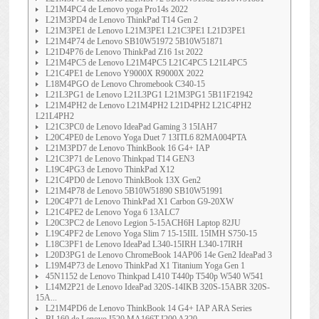
L21M4PC4 de Lenovo yoga Pro14s 2022
L21M3PD4 de Lenovo ThinkPad T14 Gen 2
L21M3PE1 de Lenovo L21M3PE1 L21C3PE1 L21D3PE1
L21M4P74 de Lenovo SB10W51972 5B10W51871
L21D4P76 de Lenovo ThinkPad Z16 1st 2022
L21M4PC5 de Lenovo L21M4PC5 L21C4PC5 L21L4PC5
L21C4PE1 de Lenovo Y9000X R9000X 2022
L18M4PGO de Lenovo Chromebook C340-15
L21L3PG1 de Lenovo L21L3PG1 L21M3PG1 5B11F21942
L21M4PH2 de Lenovo L21M4PH2 L21D4PH2 L21C4PH2
L21L4PH2
L21C3PC0 de Lenovo IdeaPad Gaming 3 15IAH7
L20C4PE0 de Lenovo Yoga Duet 7 13ITL6 82MA004PTA
L21M3PD7 de Lenovo ThinkBook 16 G4+ IAP
L21C3P71 de Lenovo Thinkpad T14 GEN3
L19C4PG3 de Lenovo ThinkPad X12
L21C4PD0 de Lenovo ThinkBook 13X Gen2
L21M4P78 de Lenovo 5B10W51890 SB10W51991
L20C4P71 de Lenovo ThinkPad X1 Carbon G9-20XW
L21C4PE2 de Lenovo Yoga 6 13ALC7
L20C3PC2 de Lenovo Legion 5-15ACH6H Laptop 82JU
L19C4PF2 de Lenovo Yoga Slim 7 15-15IIL 15IMH S750-15
L18C3PF1 de Lenovo IdeaPad L340-15IRH L340-17IRH
L20D3PG1 de Lenovo ChromeBook 14AP06 14e Gen2 IdeaPad 3
L19M4P73 de Lenovo ThinkPad X1 Titanium Yoga Gen 1
45N1152 de Lenovo Thinkpad L410 T440p T540p W540 W541
L14M2P21 de Lenovo IdeaPad 320S-14IKB 320S-15ABR 320S-
15A...
L21M4PD6 de Lenovo ThinkBook 14 G4+ IAP ARA Series