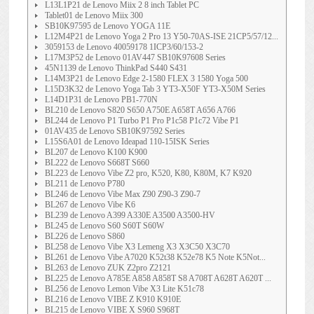
L13L1P21 de Lenovo Miix 2 8 inch Tablet PC
Tablet01 de Lenovo Miix 300
SB10K97595 de Lenovo YOGA 11E
L12M4P21 de Lenovo Yoga 2 Pro 13 Y50-70AS-ISE 21CP5/57/12...
3059153 de Lenovo 40059178 1ICP3/60/153-2
L17M3P52 de Lenovo 01AV447 SB10K97608 Series
45N1139 de Lenovo ThinkPad S440 S431
L14M3P21 de Lenovo Edge 2-1580 FLEX 3 1580 Yoga 500
L15D3K32 de Lenovo Yoga Tab 3 YT3-X50F YT3-X50M Series
L14D1P31 de Lenovo PB1-770N
BL210 de Lenovo S820 S650 A750E A658T A656 A766
BL244 de Lenovo P1 Turbo P1 Pro P1c58 P1c72 Vibe P1
01AV435 de Lenovo SB10K97592 Series
L15S6A01 de Lenovo Ideapad 110-15ISK Series
BL207 de Lenovo K100 K900
BL222 de Lenovo S668T S660
BL223 de Lenovo Vibe Z2 pro, K520, K80, K80M, K7 K920
BL211 de Lenovo P780
BL246 de Lenovo Vibe Max Z90 Z90-3 Z90-7
BL267 de Lenovo Vibe K6
BL239 de Lenovo A399 A330E A3500 A3500-HV
BL245 de Lenovo S60 S60T S60W
BL226 de Lenovo S860
BL258 de Lenovo Vibe X3 Lemeng X3 X3C50 X3C70
BL261 de Lenovo Vibe A7020 K52t38 K52e78 K5 Note K5Not...
BL263 de Lenovo ZUK Z2pro Z2121
BL225 de Lenovo A785E A858 A858T S8 A708T A628T A620T ...
BL256 de Lenovo Lemon Vibe X3 Lite K51c78
BL216 de Lenovo VIBE Z K910 K910E
BL215 de Lenovo VIBE X S960 S968T