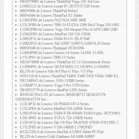
SB10J78991 de Lenovo ThinkPad Yoga 11E 3rd Gen
L10M2122 de Lenovo Lepad P1 2ICP5/57/128 Series
00HW006 de Lenovo ThinkPad Helix2
00HW046 de Lenovo ThinkPad X1 Tablet
L15M3PB2 de Lenovo N23 N24 100E 300E
L15L3PB0 de Lenovo 7000-14 FLEX4-1580 flex3 Yoga 510-14IS...
L15M3PB0 de Lenovo Yoga 510 Ideapad Flex 4-1470 1480 1580
L15M2PB5 de Lenovo IdeaPad 310 510-15ISK
L16D2P31 de Lenovo TAB4 PLUS TB-X704F
L10M2P22 de Lenovo Tab S2007 S2007A S2007A-D Series
00HW048 de Lenovo Thinkpad 2ICR19/66
L14M4PB0 de Lenovo Savers 14 Series 14-ISK 15-ISK
L17L3P61 de Lenovo 7000-13 Series
SB10J78998 de Lenovo ThinkPad S2 13 Chromebook Series
L13M6P61 de Lenovo 3ICP4/58/62-2 L13L6P61 L13S6P61
BL270 de Lenovo Vibe K6 Plus G Plus / G5 Plus
45N1110 de Lenovo ThinkPad T440S T440 T450 T450s T460 X2...
NE116BW2 de Lenovo 110S-11IBR Series
L13M4P71 de Lenovo Yoga 3 Pro 1370 Series
5B10P23779 de Lenovo IdeaPad 120S Series
BSNO4170A5-AT de Lenovo 5B10L68713 5B10L67278
LH5B10L67278 Ser...
L11C4P32 de Lenovo 1ICP04/45/107-4 Series
L15L2PB2 de Lenovo IdeaPad 310-14ISK Series
L16D1P34 de Lenovo TAB4 8 TB-8504N TAB4 8 plus 1ICP3/98/1...
L16C4PB1 de Lenovo YOGA 720-13IKB Series
L15D1P32 de Lenovo Tab 3 8 Plus TB-8703F 8703N 8703 PB1-7...
L17L2PB5 de Lenovo V330-14IKB L17M2PB5
H12GT201A de Lenovo IdeaTab A2109A Tablet PC/Pad
BL229 de Lenovo Gold Gladiator A8 A806 A808T