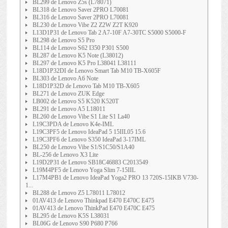
BL299 de Lenovo Z5s (L78071)
BL318 de Lenovo Saver 2PRO L70081
BL316 de Lenovo Saver 2PRO L70081
BL230 de Lenovo Vibe Z2 Z2W Z2T K920
L13D1P31 de Lenovo Tab 2 A7-10F A7-30TC S5000 S5000-F
BL298 de Lenovo S5 Pro
BL114 de Lenovo S62 I350 P301 S500
BL287 de Lenovo K5 Note (L38012)
BL297 de Lenovo K5 Pro L38041 L38111
L18D1P32DI de Lenovo Smart Tab M10 TB-X605F
BL303 de Lenovo A6 Note
L18D1P32D de Lenovo Tab M10 TB-X605
BL271 de Lenovo ZUK Edge
LB002 de Lenovo S5 K520 K520T
BL291 de Lenovo A5 L18011
BL260 de Lenovo Vibe S1 Lite S1 La40
L19C3PDA de Lenovo K4e-IML
L19C3PF5 de Lenovo IdeaPad 5 15IIL05 15.6
L19C3PF6 de Lenovo S350 IdeaPad 3-17IML
BL250 de Lenovo Vibe S1/S1C50/S1A40
BL-256 de Lenovo X3 Lite
L19D2P31 de Lenovo SB18C46883 C2013549
L19M4PF5 de Lenovo Yoga Slim 7-15IIL
L17M4PB1 de Lenovo IdeaPad Yoga2 PRO 13 720S-15IKB V730-
1...
BL288 de Lenovo Z5 L78011 L78012
01AV413 de Lenovo Thinkpad E470 E470C E475
01AV413 de Lenovo ThinkPad E470 E470C E475
BL295 de Lenovo K5S L38031
BL06G de Lenovo S90 P680 P766