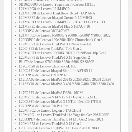
BL160 de Lenovo I520 MA166T I200 A320
SB10Z33893 de Lenovo Yoga Slim 7i Carbon 13ITL5
L21M4PG0 de Lenovo L21M4PG0
L21M4PD8 de Lenovo ThinkBook 16 G4+ IAP ARA
L19M3PF7 de Lenovo Ideapad Creator 5-15IMH05
L21M4PH3 de Lenovo L21M4PH3 L21D4PH3 L21M4PH3
L21M3PE0 de Lenovo IdeaPad Flex 5 16IAU7 16
L16D3P32 de Lenovo 3ICP4/79/97
L21M4PC3 de Lenovo R9000K Y9000K R9000P Y9000P 2022
L20D3PG0 de Lenovo 100e 300e 500e Chromebook Gen 3
L19M3P73 de Lenovo ThinkPad X1 Nano Gen 1st
L20C4P72 de Lenovo ThinkPad T14s Gen 2
L20M4PD3 de Lenovo R9000X 2021R ThinkBook 16p Gen2
L20M3P71 de Lenovo ThinkPad X13 Yoga Gen 2
BL179 de Lenovo S760 S680 S850e S686 K2 S850E
L19C3PG0 de Lenovo Chromebook 10E
L19C2PF0 de Lenovo Ideapad Slim 1-14AST-05 14
L21D2P32 de Lenovo L21D2P32
L12L4A02 de Lenovo IdeaPad 20245 20250 20255 20298 20354
L11S6Y01 de Lenovo IdeaPad Y480 Y580 G480 G580 Z380 Z480
...
L17C2PF1 de Lenovo IdeaPad D330-10IGM
L20M2PF0 de Lenovo V14 V15 V17 G2-ALC G2-ITL
L20C3PF0 de Lenovo IdeaPad 3 14ITL6 15ALC6 17ITL6
L22D2P31 de Lenovo Tab P11 Pro
L20M4PC2 de Lenovo Legion 5 17ACH6H
L19M4PG1 de Lenovo ThinkPad 11e Yoga 6th Gen 20SE 20SF
L20D3PD4 de Lenovo ThinkPad E14 E15 Gen2 Gen3 2021
L20M4P73 de Lenovo ThinkPad X13 Gen 2
L20C3P72 de Lenovo ThinkPad X13 Gen 2 20XH 20XJ