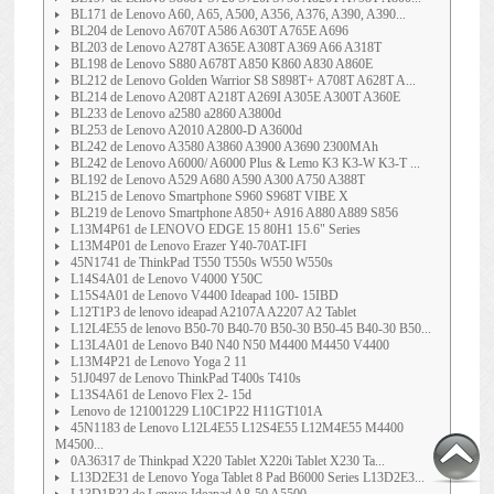
BL171 de Lenovo A60, A65, A500, A356, A376, A390, A390...
BL204 de Lenovo A670T A586 A630T A765E A696
BL203 de Lenovo A278T A365E A308T A369 A66 A318T
BL198 de Lenovo S880 A678T A850 K860 A830 A860E
BL212 de Lenovo Golden Warrior S8 S898T+ A708T A628T A...
BL214 de Lenovo A208T A218T A269I A305E A300T A360E
BL233 de Lenovo a2580 a2860 A3800d
BL253 de Lenovo A2010 A2800-D A3600d
BL242 de Lenovo A3580 A3860 A3900 A3690 2300MAh
BL242 de Lenovo A6000/ A6000 Plus & Lemo K3 K3-W K3-T ...
BL192 de Lenovo A529 A680 A590 A300 A750 A388T
BL215 de Lenovo Smartphone S960 S968T VIBE X
BL219 de Lenovo Smartphone A850+ A916 A880 A889 S856
L13M4P61 de LENOVO EDGE 15 80H1 15.6" Series
L13M4P01 de Lenovo Erazer Y40-70AT-IFI
45N1741 de ThinkPad T550 T550s W550 W550s
L14S4A01 de Lenovo V4000 Y50C
L15S4A01 de Lenovo V4400 Ideapad 100- 15IBD
L12T1P3 de lenovo ideapad A2107A A2207 A2 Tablet
L12L4E55 de lenovo B50-70 B40-70 B50-30 B50-45 B40-30 B50...
L13L4A01 de Lenovo B40 N40 N50 M4400 M4450 V4400
L13M4P21 de Lenovo Yoga 2 11
51J0497 de Lenovo ThinkPad T400s T410s
L13S4A61 de Lenovo Flex 2- 15d
Lenovo de 121001229 L10C1P22 H11GT101A
45N1183 de Lenovo L12L4E55 L12S4E55 L12M4E55 M4400
M4500...
0A36317 de Thinkpad X220 Tablet X220i Tablet X230 Ta...
L13D2E31 de Lenovo Yoga Tablet 8 Pad B6000 Series L13D2E3...