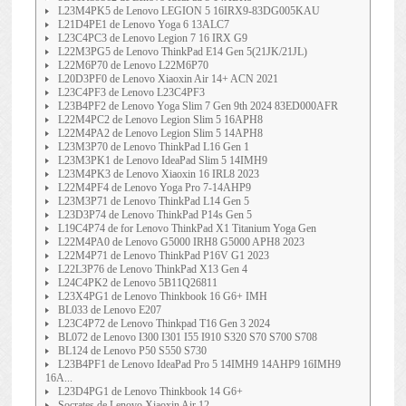
L23M4PK5 de Lenovo LEGION 5 16IRX9-83DG005KAU
L21D4PE1 de Lenovo Yoga 6 13ALC7
L23C4PC3 de Lenovo Legion 7 16 IRX G9
L22M3PG5 de Lenovo ThinkPad E14 Gen 5(21JK/21JL)
L22M6P70 de Lenovo L22M6P70
L20D3PF0 de Lenovo Xiaoxin Air 14+ ACN 2021
L23C4PF3 de Lenovo L23C4PF3
L23B4PF2 de Lenovo Yoga Slim 7 Gen 9th 2024 83ED000AFR
L22M4PC2 de Lenovo Legion Slim 5 16APH8
L22M4PA2 de Lenovo Legion Slim 5 14APH8
L23M3P70 de Lenovo ThinkPad L16 Gen 1
L23M3PK1 de Lenovo IdeaPad Slim 5 14IMH9
L23M4PK3 de Lenovo Xiaoxin 16 IRL8 2023
L22M4PF4 de Lenovo Yoga Pro 7-14AHP9
L23M3P71 de Lenovo ThinkPad L14 Gen 5
L23D3P74 de Lenovo ThinkPad P14s Gen 5
L19C4P74 de for Lenovo ThinkPad X1 Titanium Yoga Gen
L22M4PA0 de Lenovo G5000 IRH8 G5000 APH8 2023
L22M4P71 de Lenovo ThinkPad P16V G1 2023
L22L3P76 de Lenovo ThinkPad X13 Gen 4
L24C4PK2 de Lenovo 5B11Q26811
L23X4PG1 de Lenovo Thinkbook 16 G6+ IMH
BL033 de Lenovo E207
L23C4P72 de Lenovo Thinkpad T16 Gen 3 2024
BL072 de Lenovo I300 I301 I55 I910 S320 S70 S700 S708
BL124 de Lenovo P50 S550 S730
L23B4PF1 de Lenovo IdeaPad Pro 5 14IMH9 14AHP9 16IMH9
16A...
L23D4PG1 de Lenovo Thinkbook 14 G6+
Socrates de Lenovo Xiaoxin Air 12