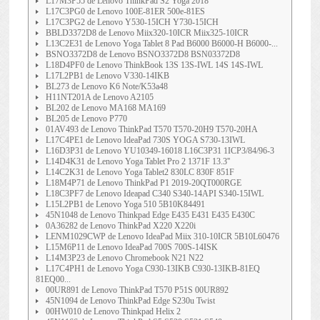
L17M3P55 de Lenovo ThinkPad S2 Yoga 2018
L17C3PG0 de Lenovo 100E-81ER 500e-81ES
L17C3PG2 de Lenovo Y530-15ICH Y730-15ICH
BBLD3372D8 de Lenovo Miix320-10ICR Miix325-10ICR
L13C2E31 de Lenovo Yoga Tablet 8 Pad B6000 B6000-H B6000-...
BSNO3372D8 de Lenovo BSNO3372D8 BSN03372D8
L18D4PF0 de Lenovo ThinkBook 13S 13S-IWL 14S 14S-IWL
L17L2PB1 de Lenovo V330-14IKB
BL273 de Lenovo K6 Note/K53a48
H11NT201A de Lenovo A2105
BL202 de Lenovo MA168 MA169
BL205 de Lenovo P770
01AV493 de Lenovo ThinkPad T570 T570-20H9 T570-20HA
L17C4PE1 de Lenovo IdeaPad 730S YOGA S730-13IWL
L16D3P31 de Lenovo YU10349-16018 L16C3P31 1ICP3/84/96-3
L14D4K31 de Lenovo Yoga Tablet Pro 2 1371F 13.3''
L14C2K31 de Lenovo Yoga Tablet2 830LC 830F 851F
L18M4P71 de Lenovo ThinkPad P1 2019-20QT000RGE
L18C3PF7 de Lenovo Ideapad C340 S340-14API S340-15IWL
L15L2PB1 de Lenovo Yoga 510 5B10K84491
45N1048 de Lenovo Thinkpad Edge E435 E431 E435 E430C
0A36282 de Lenovo ThinkPad X220 X220i
LENM1029CWP de Lenovo IdeaPad Miix 310-10ICR 5B10L60476
L15M6P11 de Lenovo IdeaPad 700S 700S-14ISK
L14M3P23 de Lenovo Chromebook N21 N22
L17C4PH1 de Lenovo Yoga C930-13IKB C930-13IKB-81EQ
81EQ00...
00UR891 de Lenovo ThinkPad T570 P51S 00UR892
45N1094 de Lenovo ThinkPad Edge S230u Twist
00HW010 de Lenovo Thinkpad Helix 2