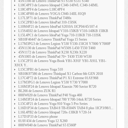
45N1166 de Lenovo ThinkPad S5 S530 S531 S540
L18C4PF3 de Lenovo Ideapad C340-14IWL C340-14IML
L18C4PF4 de Lenovo L18C4PF4
L18C4PH0 de Lenovo YOGA C940-14IIL 81Q9
L17L3P71 de Lenovo ThinkPad T480s
L15C2PB3 de Lenovo IdeaPad 310-15ISK
L10M4P21 de Lenovo IdeaPad S2010A 1ICP04/45/107-4
L15S4E02 de Lenovo Ideapad V310-15IKB V510-14IKB 15IKB
L15L4PC1 de Lenovo IdeaPad Yoga 710-11IKB 710-11ISK
SB10F46447 de Lenovo ThinkPad Yoga 15 Series
L17M3PG3 de Lenovo Legion Y530 Y530-15ICH Y7000 Y7000P
45N1130 de Lenovo ThinkPad W550S L450 T550 T460
45N1172 de Lenovo ThinkPad X230 X230i X220
45N1005 de Lenovo ThinkPad 70+ T430 T530 W530
L15C2P31 de Lenovo Yoga Book YB1-X91F YB1-X91L YB1-
X91X Y...
L15C3PB1 de Lenovo Yoga 510
SB10K97586 de Lenovo Thinkpad X1 Carbon 6th GEN 2018
L17C4P72 de Lenovo ThinkPad P1 X1 Extreme 01AY968
L17M3PG1 de Lenovo Legion Y530 Y730 Y7000
L16M3P24 de Lenovo Ideapad Xiaoxin 700 Savior R720
BL266 de Lenovo ZUK R1
00HW020 de Lenovo ThinkPad P40 Yoga 460
L14M3P24 de Lenovo Ideapad 700 Y700-14isk R720 Series
L15C4P21 de Lenovo Yoga 910 Yoga 5 Pro Series
L16D1P34 de Lenovo TAB4 8 TB-8504N TAB4 8 plus 1ICP3/98/1...
L16L4PB2 de Lenovo Ideapad 720s-13IKB V720-14
L17D1P33 de Lenovo phone
01AV434 de Lenovo Yoga 12 X260
00HW040 de Lenovo ThinkPad S5 E560P