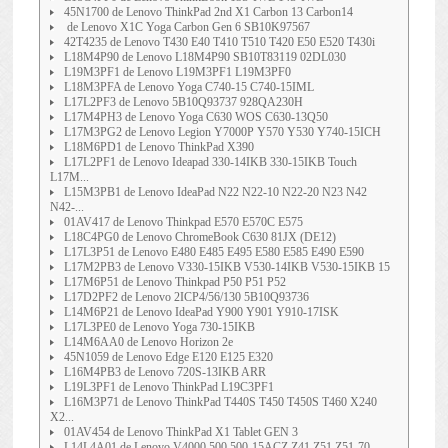
45N1700 de Lenovo ThinkPad 2nd X1 Carbon 13 Carbon14
de Lenovo X1C Yoga Carbon Gen 6 SB10K97567
42T4235 de Lenovo T430 E40 T410 T510 T420 E50 E520 T430i
L18M4P90 de Lenovo L18M4P90 SB10T83119 02DL030
L19M3PF1 de Lenovo L19M3PF1 L19M3PF0
L18M3PFA de Lenovo Yoga C740-15 C740-15IML
L17L2PF3 de Lenovo 5B10Q93737 928QA230H
L17M4PH3 de Lenovo Yoga C630 WOS C630-13Q50
L17M3PG2 de Lenovo Legion Y7000P Y570 Y530 Y740-15ICH
L18M6PD1 de Lenovo ThinkPad X390
L17L2PF1 de Lenovo Ideapad 330-14IKB 330-15IKB Touch
L17M...
L15M3PB1 de Lenovo IdeaPad N22 N22-10 N22-20 N23 N42
N42-...
01AV417 de Lenovo Thinkpad E570 E570C E575
L18C4PG0 de Lenovo ChromeBook C630 81JX (DE12)
L17L3P51 de Lenovo E480 E485 E495 E580 E585 E490 E590
L17M2PB3 de Lenovo V330-15IKB V530-14IKB V530-15IKB 15
L17M6P51 de Lenovo Thinkpad P50 P51 P52
L17D2PF2 de Lenovo 2ICP4/56/130 5B10Q93736
L14M6P21 de Lenovo IdeaPad Y900 Y901 Y910-17ISK
L17L3PE0 de Lenovo Yoga 730-15IKB
L14M6AA0 de Lenovo Horizon 2e
45N1059 de Lenovo Edge E120 E125 E320
L16M4PB3 de Lenovo 720S-13IKB ARR
L19L3PF1 de Lenovo ThinkPad L19C3PF1
L16M3P71 de Lenovo ThinkPad T440S T450 T450S T460 X240
X2...
01AV454 de Lenovo ThinkPad X1 Tablet GEN 3
L14L4A01 de Lenovo V4000 500 500-15ACZ Z41 Z51 Z51-70