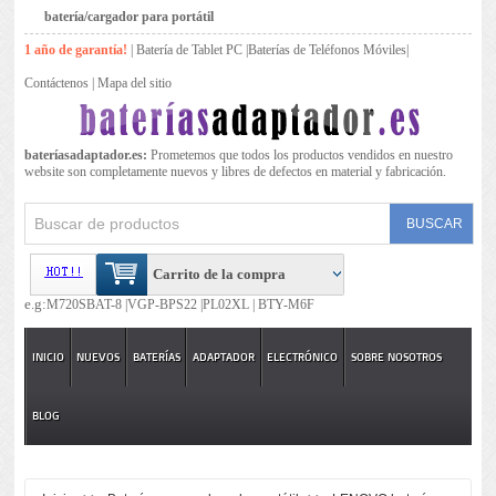
batería/cargador para portátil
1 año de garantía!
|
Batería de Tablet PC
|
Baterías de Teléfonos Móviles
|
Contáctenos
|
Mapa del sitio
bateríasadaptador.es:
Prometemos que todos los productos vendidos en nuestro
website son completamente nuevos y libres de defectos en material y fabricación.
Carrito de la compra
e.g:
M720SBAT-8 |
VGP-BPS22 |
PL02XL |
BTY-M6F
INICIO
NUEVOS
BATERÍAS
ADAPTADOR
ELECTRÓNICO
SOBRE NOSOTROS
BLOG