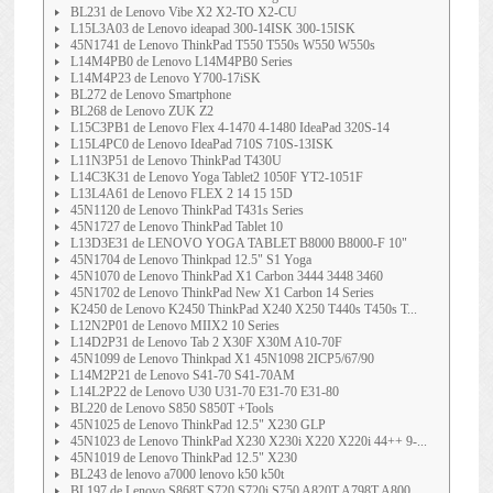
BL231 de Lenovo Vibe X2 X2-TO X2-CU
L15L3A03 de Lenovo ideapad 300-14ISK 300-15ISK
45N1741 de Lenovo ThinkPad T550 T550s W550 W550s
L14M4PB0 de Lenovo L14M4PB0 Series
L14M4P23 de Lenovo Y700-17iSK
BL272 de Lenovo Smartphone
BL268 de Lenovo ZUK Z2
L15C3PB1 de Lenovo Flex 4-1470 4-1480 IdeaPad 320S-14
L15L4PC0 de Lenovo IdeaPad 710S 710S-13ISK
L11N3P51 de Lenovo ThinkPad T430U
L14C3K31 de Lenovo Yoga Tablet2 1050F YT2-1051F
L13L4A61 de Lenovo FLEX 2 14 15 15D
45N1120 de Lenovo ThinkPad T431s Series
45N1727 de Lenovo ThinkPad Tablet 10
L13D3E31 de LENOVO YOGA TABLET B8000 B8000-F 10"
45N1704 de Lenovo Thinkpad 12.5" S1 Yoga
45N1070 de Lenovo ThinkPad X1 Carbon 3444 3448 3460
45N1702 de Lenovo ThinkPad New X1 Carbon 14 Series
K2450 de Lenovo K2450 ThinkPad X240 X250 T440s T450s T...
L12N2P01 de Lenovo MIIX2 10 Series
L14D2P31 de Lenovo Tab 2 X30F X30M A10-70F
45N1099 de Lenovo Thinkpad X1 45N1098 2ICP5/67/90
L14M2P21 de Lenovo S41-70 S41-70AM
L14L2P22 de Lenovo U30 U31-70 E31-70 E31-80
BL220 de Lenovo S850 S850T +Tools
45N1025 de Lenovo ThinkPad 12.5" X230 GLP
45N1023 de Lenovo ThinkPad X230 X230i X220 X220i 44++ 9-...
45N1019 de Lenovo ThinkPad 12.5" X230
BL243 de lenovo a7000 lenovo k50 k50t
BL197 de Lenovo S868T S720 S720i S750 A820T A798T A800...