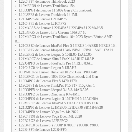
L22C4PF4 de Lenovo ThinkBook 2023
L19M3PD9 de Lenovo ThinkBook 15p
L18D3PG1 de Lenovo 11 500e Gen 2 Chromebook
L19L3PF8 de Lenovo Thinkbook 14-IML
L21D4P75 de Lenovo L21D4P75
L21C4P75 de Lenovo L21C4P75
L22M4PA5 de Lenovo L22D4PA5 L22C4PA5 L22M4PA5
L21L4PG5 de Lenovo IP 5 Chrome 16IAU7 16
L22M4PG3 de Lenovo ThinkBook 16+ 2023 Ryzen Edition AMD
R...
L21C3PE0 de Lenovo IdeaPad Flex 5 14IRU8 14ABR8 16IRU8 16...
L18C3PF2 de Lenovo Ideapad L340-15IWL 17IWL 15API 17API
L19L3PF2 de Lenovo ideapad 5-15IIL05 15ALC05
L21M4PC7 de Lenovo Slim 7 ProX 14ARH7 14IAP
L22X4PF3 de Lenovo IdeaPad 5 Pro 14IRH8 83AL
L21C4PC0 de Lenovo Legion 5 15IAH7
00HW018 de Lenovo ThinkPad 10 2nd Gen TP00064B
L19L3PG1 de Lenovo 100e 300e Chromebook 2nd Gen
L19D4PG2 de Lenovo Flex 5 1470 1570
L19C6P71 de Lenovo ThinkPad P15 P17 T15g Gen 1
L19D3PF5 de Lenovo Ideapad 3-15 3-14ADA05
L19D3PF2 de Lenovo Zhaoyang K4e-IML
L20D4PC0 de Lenovo Legion 5-15ITH6H 5-15ACH6A
L19M3PF6 de Lenovo IdeaPad 5 15IAL7 15iTL05 15.6
L21D2PJ0 de Lenovo L21M2PJ0 L21D2PJ0 SB11B48820
L21D4PE0 de Lenovo Yoga Pro 14s 2022
L19C4PD8 de Lenovo Yoga Duet IML 2020
L22B2PG2 de Lenovo L22B2PG2
L22B4PC0 de Lenovo Y7000P R7000P Y9000K Y9000
L22B4PF5 de Lenovo L22B4PF5