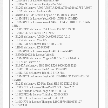
L20M3PF1 de Lenovo IdeaPad 5 Pro
L18D4P90 de Lenovo Thinkpad S2 5th Gen
BL209 de Lenovo A706 A788T A820E A760 A516 A378T A398T
BL323 de Lenovo Legion Y90
5B10Z49581 de Lenovo Legion S7 15IMH6 Y9000X
L18M4PF1 de Lenovo Yoga C940-15IRH 9-15IMH5
L18M4PF1 de Lenovo Yoga C940-15 C940-15IRH 81TE S740-
15IR...
L19C4PDD de Lenovo ThinkBook 13S G2 14S ITL
L20D2P32 de Lenovo L20D2P32
BL208 de Lenovo A5800-D A690E S920 A616
BL259 de Lenovo Vibe K5
L18D1P31 de Lenovo Tab E7 TB-7104F
LB003 de Lenovo K5 K350T
L18M4PE0 de Lenovo Yoga C740 14 C740-14IML
B5765620003 de Lenovo Vibe S1
L19M4PH2 de Lenovo Yoga 9-14ITL5-82BG001AUK
BL170 de Lenovo S2
BL045A de Lenovo I389 I300 E520 S600 E268 I320
L16D1P31 de Lenovo Phab2 Pro PB2-690M
L19D1P32 de Lenovo Tab M10 FHD Plus
L19M4PC1 de Lenovo Legion 5P-15IMH05 5P-15IMH05H 5P-
15ARH...
BL289 de Lenovo K5 Play Dual-SIM 4G LTE L38011
L19C4P71 de Lenovo ThinkPad P1 3 3rd Gen 2020
L19C4PH0 de Lenovo Yoga Slim 9 14ITL5
L18C6PD2 de Lenovo ThinkPad X390 X395
L17D1P35 de Lenovo IdeaPad L17D1P35
L19C4P70 de Lenovo Thinkpad L19C4P70 SB10T83127
5B10W1388...