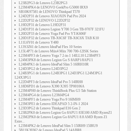
L23B2PG3 de Lenovo L23B2PG3
L23M4PK4 de LENOVO GeekPro G5000 IRX9
SB10K97581 de LENOVO Thinkpad T570
L24D2P31 de Lenovo XIAOXIN Pad Pro 2024
L22D2P32 de LENOVO L22D2P32
L19D2P31 de Lenovo L19D2P31
L24D1P31 de Lenovo Legion Y700 3 Gen TB-9707F 321FU
L20D2P33 de Lenovo Yoga Pad Pro YT-K606F
L20D1P32 de Lenovo TB-X6C6F TB-X6C6X TAB K10
L11L6Y01 de Lenovo Y480
L13S3Z61 de Lenovo IdeaPad Flex 10 Series
L15L4P71 de Lenovo Miix4 Miix 700 700-12ISK Series
L23M4PF3 de Lenovo Yoga 7 2-in-1 14ILL10 L23B4PF3
L24M3PK8 de Lenovo Legion Go S 8ARP1/8APU1
L24B4PK1 de Lenovo IdeaPad Slim 5 16IRH10R
L24D3PG2 de Lenovo L24D3PG2
L24B3PG1 de Lenovo L24B3PG1 L24D3PG1 L24M3PG1
L24X3PG1
L22D4PF3 de Lenovo IdeaPad Pro 5 14IRH8
L18D6PD1 de Lenovo X390 X395 TP00106A
L23M4PH0 de Lenovo ThinkBook Plus G5 Tab Station
L23M4PG4 de Lenovo L23M4PG4
L23M4PF1 de Lenovo Yoga Pro 9 16IMH9
L23M3PE1 de Lenovo IDEAPAD 5 2-IN-1 2024
L23D3PG2 de Lenovo Thinkpad E16 Gen 2
L23B2PK0 de Lenovo Legion Go 8APU1 83E100 AMD RyzenZ1
L23M2PK0 de Lenovo Legion Go 8APU1 8.8 AMD Ryzen Z1
Extre...
L23M4PK2 de Lenovo IdeaPad Slim 5 15IRH9 15IRU9
5B11K39362 de Lenovo IdeaPad 5 14ABR8