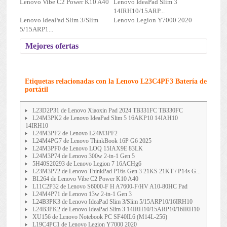
Lenovo Vibe C2 Power K10 A40
Lenovo IdeaPad Slim 3
14IRH10/15ARP...
Lenovo IdeaPad Slim 3/Slim
Lenovo Legion Y7000 2020
5/15ARP1...
Mejores ofertas
Etiquetas relacionadas con la Lenovo L23C4PF3 Batería de
portátil
L23D2P31 de Lenovo Xiaoxin Pad 2024 TB331FC TB330FC
L24M3PK2 de Lenovo IdeaPad Slim 5 16AKP10 14IAH10
14IRH10
L24M3PF2 de Lenovo L24M3PF2
L24M4PG7 de Lenovo ThinkBook 16P G6 2025
L24M3PF0 de Lenovo LOQ 15IAX9E 83LK
L24M3P74 de Lenovo 300w 2-in-1 Gen 5
5H40S20293 de Lenovo Legion 7 16ACHg6
L23M3P72 de Lenovo ThinkPad P16s Gen 3 21KS 21KT / P14s G...
BL264 de Lenovo Vibe C2 Power K10 A40
L11C2P32 de Lenovo S6000-F H A7600-F/HV A10-80HC Pad
L24M4P71 de Lenovo 13w 2-in-1 Gen 3
L24B3PK3 de Lenovo IdeaPad Slim 3/Slim 5/15ARP10/16IRH10
L24B3PK2 de Lenovo IdeaPad Slim 3 14IRH10/15ARP10/16IRH10
XU156 de Lenovo Notebook PC SF40IL6 (M14L-256)
L19C4PC1 de Lenovo Legion Y7000 2020