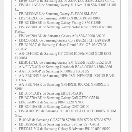
EB494353VU de Samsung S5750 S5570 i559 S5330 S5232 C6712
EB-BJ111ABE de Samsung Galaxy J1 J Ace J110 SM-J110F J110H
J...
EB-BJ330ABE de Samsung Galaxy J3 J3300 SM-J330
EB575152LU de Samsung I9000 I589 I8250 I919U I9003
EB-BG130ABE de Samsung Galaxy Young 2 SM-G130H
EB-BN950ABE de Samsung Galaxy Note8 Note 8 N9500 N9508
Proje...
EB-BA920ABU de Samsung Galaxy A9s SM-A9200 A9200
EB425365LU de Samsung Galaxy Core i8262d SCH-i829 i8268
EB-B220AC de Samsung Galaxy Grand 2 SM-G7106 G7108
G7108V
AB463446BC de Samsung GT-C3520 E1080c M628 X520 E878
E1200M...
EB585157LU de Samsung Galaxy SM-G355H I8530 I8552 I869
AA-PLVN4CR de Samsung Ultrabook BA43-00366A 1588-3366
AA-PBTN4GP de Samsung NP800G5H-XS1US
AA-PBUN4NP de Samsung NP940Z5L NP940Z5L-X01US BA43-
00374A
AA-PBUN4AR de Samsung NP940X3L 900X5L NP900X5J 9
SPIN
EB-BT545ABY de Samsung EB-BT545ABY
EB-BG570ABE de Samsung Galaxy On5 G5700 G5510
EB615268VU de Samsung I889 I9220 N7000
EB-BG610ABE de Samsung Galaxy ON7 G6100
EB-BJ100CBE de Samsung J1 j100 J100F/D J100H J100FN J100M
NF...
B100AE de Samsung GT-S7270 S7568i I679 S7270 S7898 S756...
EB-BG965ABE de Samsung Galaxy S9 Plus S9+ G965F
EB535151VU de Samsung Galaxy S Advance B9120 i659 i9070