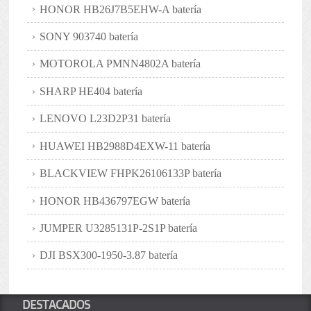
HONOR HB26J7B5EHW-A batería
SONY 903740 batería
MOTOROLA PMNN4802A batería
SHARP HE404 batería
LENOVO L23D2P31 batería
HUAWEI HB2988D4EXW-11 batería
BLACKVIEW FHPK26106133P batería
HONOR HB436797EGW batería
JUMPER U3285131P-2S1P batería
DJI BSX300-1950-3.87 batería
DESTACADOS