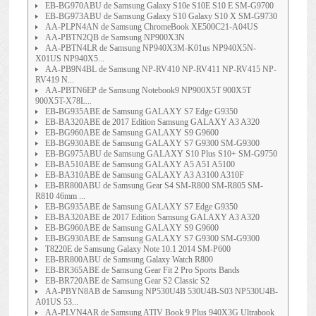
EB-BG970ABU de Samsung Galaxy S10e S10E S10 E SM-G9700
EB-BG973ABU de Samsung Galaxy S10 Galaxy S10 X SM-G9730
AA-PLPN4AN de Samsung ChromeBook XE500C21-A04US
AA-PBTN2QB de Samsung NP900X3N
AA-PBTN4LR de Samsung NP940X3M-K01us NP940X5N-
X01US NP940X5...
AA-PB9N4BL de Samsung NP-RV410 NP-RV411 NP-RV415 NP-
RV419 N...
AA-PBTN6EP de Samsung Notebook9 NP900X5T 900X5T
900X5T-X78L...
EB-BG935ABE de Samsung GALAXY S7 Edge G9350
EB-BA320ABE de 2017 Edition Samsung GALAXY A3 A320
EB-BG960ABE de Samsung GALAXY S9 G9600
EB-BG930ABE de Samsung GALAXY S7 G9300 SM-G9300
EB-BG975ABU de Samsung GALAXY S10 Plus S10+ SM-G9750
EB-BA510ABE de Samsung GALAXY A5 A51 A5100
EB-BA310ABE de Samsung GALAXY A3 A3100 A310F
EB-BR800ABU de Samsung Gear S4 SM-R800 SM-R805 SM-
R810 46mm ...
EB-BG935ABE de Samsung GALAXY S7 Edge G9350
EB-BA320ABE de 2017 Edition Samsung GALAXY A3 A320
EB-BG960ABE de Samsung GALAXY S9 G9600
EB-BG930ABE de Samsung GALAXY S7 G9300 SM-G9300
T8220E de Samsung Galaxy Note 10.1 2014 SM-P600
EB-BR800ABU de Samsung Galaxy Watch R800
EB-BR365ABE de Samsung Gear Fit 2 Pro Sports Bands
EB-BR720ABE de Samsung Gear S2 Classic S2
AA-PBYN8AB de Samsung NP530U4B 530U4B-S03 NP530U4B-
A01US 53...
AA-PLVN4AR de Samsung ATIV Book 9 Plus 940X3G Ultrabook