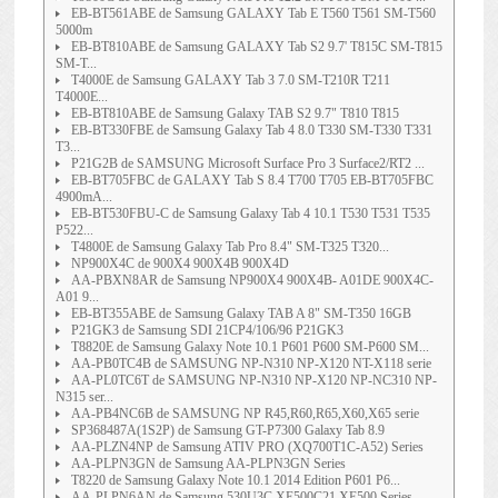
EB-BT561ABE de Samsung GALAXY Tab E T560 T561 SM-T560
5000m
EB-BT810ABE de Samsung GALAXY Tab S2 9.7' T815C SM-T815
SM-T...
T4000E de Samsung GALAXY Tab 3 7.0 SM-T210R T211
T4000E...
EB-BT810ABE de Samsung Galaxy TAB S2 9.7" T810 T815
EB-BT330FBE de Samsung Galaxy Tab 4 8.0 T330 SM-T330 T331
T3...
P21G2B de SAMSUNG Microsoft Surface Pro 3 Surface2/RT2 ...
EB-BT705FBC de GALAXY Tab S 8.4 T700 T705 EB-BT705FBC
4900mA...
EB-BT530FBU-C de Samsung Galaxy Tab 4 10.1 T530 T531 T535
P522...
T4800E de Samsung Galaxy Tab Pro 8.4" SM-T325 T320...
NP900X4C de 900X4 900X4B 900X4D
AA-PBXN8AR de Samsung NP900X4 900X4B- A01DE 900X4C-
A01 9...
EB-BT355ABE de Samsung Galaxy TAB A 8" SM-T350 16GB
P21GK3 de Samsung SDI 21CP4/106/96 P21GK3
T8820E de Samsung Galaxy Note 10.1 P601 P600 SM-P600 SM...
AA-PB0TC4B de SAMSUNG NP-N310 NP-X120 NT-X118 serie
AA-PL0TC6T de SAMSUNG NP-N310 NP-X120 NP-NC310 NP-
N315 ser...
AA-PB4NC6B de SAMSUNG NP R45,R60,R65,X60,X65 serie
SP368487A(1S2P) de Samsung GT-P7300 Galaxy Tab 8.9
AA-PLZN4NP de Samsung ATIV PRO (XQ700T1C-A52) Series
AA-PLPN3GN de Samsung AA-PLPN3GN Series
T8220 de Samsung Galaxy Note 10.1 2014 Edition P601 P6...
AA-PLPN6AN de Samsung 530U3C XE500C21 XE500 Series