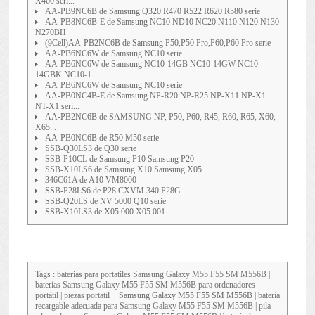
X460 seri...
AA-PB9NC6B de Samsung Q320 R470 R522 R620 R580 serie
AA-PB8NC6B-E de Samsung NC10 ND10 NC20 N110 N120 N130
N270BH
(9Cell)AA-PB2NC6B de Samsung P50,P50 Pro,P60,P60 Pro serie
AA-PB6NC6W de Samsung NC10 serie
AA-PB6NC6W de Samsung NC10-14GB NC10-14GW NC10-
14GBK NC10-1...
AA-PB6NC6W de Samsung NC10 serie
AA-PB0NC4B-E de Samsung NP-R20 NP-R25 NP-X11 NP-X1
NT-X1 seri...
AA-PB2NC6B de SAMSUNG NP, P50, P60, R45, R60, R65, X60,
X65...
AA-PB0NC6B de R50 M50 serie
SSB-Q30LS3 de Q30 serie
SSB-P10CL de Samsung P10 Samsung P20
SSB-X10LS6 de Samsung X10 Samsung X05
346C61A de A10 VM8000
SSB-P28LS6 de P28 CXVM 340 P28G
SSB-Q20LS de NV 5000 Q10 serie
SSB-X10LS3 de X05 000 X05 001
Tags : baterias para portatiles
Samsung Galaxy M55 F55 SM M556B
|
baterías Samsung Galaxy M55 F55 SM M556B para ordenadores
portátil | piezas portatil
Samsung Galaxy M55 F55 SM M556B
| batería
recargable adecuada para Samsung Galaxy M55 F55 SM M556B | pila