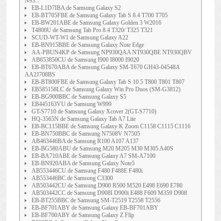
N93...
EB-L1D7IBA de Samsung Galaxy S2
EB-BT705FBE de Samsung Galaxy Tab S 8.4 T700 T705
EB-BW201ABE de Samsung Galaxy Golden 3 W2016
T4800U de Samsung Tab Pro 8.4 T320/ T325 T321
SCUD-WT-W1 de Samsung Galaxy A22
EB-BN915BBE de Samsung Galaxy Note Edge
AA-PBUN4KP de Samsung NP930QAA NT930QBE NT930QBV
AB653850CU de Samsung I900 I8000 I9020
EB-BT670ABA de Samsung Galaxy SM-T670 GH43-04548A
AA2J708BS
EB-BT800FBE de Samsung Galaxy Tab S 10.5 T800 T801 T807
EB585158LC de Samsung Galaxy Win Pro Duos (SM-G3812)
EB-BG900BBC de Samsung Galaxy S5
EB445163VU de Samsung W999
GT-S7710 de Samsung Galaxy Xcover 2(GT-S7710)
HQ-3565N de Samsung Galaxy Tab A7 Lite
EB-BC115BBE de Samsung Galaxy K Zoom C1158 C1115 C1116
EB-BN750BBC de Samsung N7508V N7505
AB463446BA de Samsung R100 A107 A137
EB-BG580ABU de Samsung M20 M205 M30 M305 A40S
EB-BA710ABE de Samsung Galaxy A7 SM-A7100
EB-BN920ABA de Samsung Galaxy Note5
AB553446CU de Samsung F480 F488E F480i
AB553446BC de Samsung C3300
AB503442CU de Samsung D900 R500 M520 E498 E690 E780
AB503442CC de Samsung D908I D900i E488 F609 M359 D908
EB-BT255BBC de Samsung SM-T2519 T2558 T2556
EB-BF701ABY de Samsung Galaxy EB-BF701ABY
EB-BF700ABY de Samsung Galaxy Z Flip