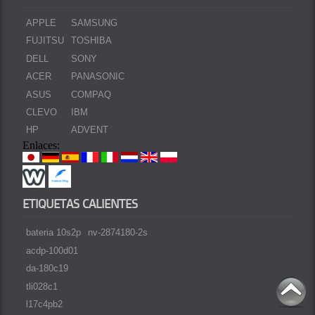
APPLE
SAMSUNG
FUJITSU
TOSHIBA
DELL
SONY
ACER
PANASONIC
ASUS
COMPAQ
CLEVO
IBM
HP
ADVENT
Enlaces:
ETIQUETAS CALIENTES
bateria 10s2p
nv-2874180-2s
acdp-100d01
da-180c19
tli028c1
l17c4pb2