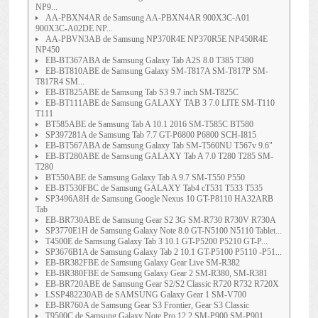
NP9...
AA-PBXN4AR de Samsung AA-PBXN4AR 900X3C-A01
900X3C-A02DE NP...
AA-PBVN3AB de Samsung NP370R4E NP370R5E NP450R4E
NP450
EB-BT367ABA de Samsung Galaxy Tab A2S 8.0 T385 T380
EB-BT810ABE de Samsung Galaxy SM-T817A SM-T817P SM-
T817R4 SM...
EB-BT825ABE de Samsung Tab S3 9.7 inch SM-T825C
EB-BT111ABE de Samsung GALAXY TAB 3 7.0 LITE SM-T110
T111
BT585ABE de Samsung Tab A 10.1 2016 SM-T585C BT580
SP397281A de Samsung Tab 7.7 GT-P6800 P6800 SCH-I815
EB-BT567ABA de Samsung Galaxy Tab SM-T560NU T567v 9.6"
EB-BT280ABE de Samsung GALAXY Tab A 7.0 T280 T285 SM-
T280
BT550ABE de Samsung Galaxy Tab A 9.7 SM-T550 P550
EB-BT530FBC de Samsung GALAXY Tab4 cT531 T533 T535
SP3496A8H de Samsung Google Nexus 10 GT-P8110 HA32ARB
Tab
EB-BR730ABE de Samsung Gear S2 3G SM-R730 R730V R730A
SP3770E1H de Samsung Galaxy Note 8.0 GT-N5100 N5110 Tablet...
T4500E de Samsung Galaxy Tab 3 10.1 GT-P5200 P5210 GT-P...
SP3676B1A de Samsung Galaxy Tab 2 10.1 GT-P5100 P5110 -P51...
EB-BR382FBE de Samsung Galaxy Gear Live SM-R382
EB-BR380FBE de Samsung Galaxy Gear 2 SM-R380, SM-R381
EB-BR720ABE de Samsung Gear S2/S2 Classic R720 R732 R720X
LSSP482230AB de SAMSUNG Galaxy Gear 1 SM-V700
EB-BR760A de Samsung Gear S3 Frontier, Gear S3 Classic
T9500C de Samsung Galaxy Note Pro 12.2 SM-P900 SM-P901 ...