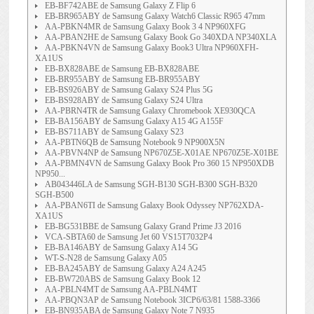
EB-BF742ABE de Samsung Galaxy Z Flip 6
EB-BR965ABY de Samsung Galaxy Watch6 Classic R965 47mm
AA-PBKN4MR de Samsung Galaxy Book 3 4 NP960XFG
AA-PBAN2HE de Samsung Galaxy Book Go 340XDA NP340XLA
AA-PBKN4VN de Samsung Galaxy Book3 Ultra NP960XFH-
XA1US
EB-BX828ABE de Samsung EB-BX828ABE
EB-BR955ABY de Samsung EB-BR955ABY
EB-BS926ABY de Samsung Galaxy S24 Plus 5G
EB-BS928ABY de Samsung Galaxy S24 Ultra
AA-PBRN4TR de Samsung Galaxy Chromebook XE930QCA
EB-BA156ABY de Samsung Galaxy A15 4G A155F
EB-BS711ABY de Samsung Galaxy S23
AA-PBTN6QB de Samsung Notebook 9 NP900X5N
AA-PBVN4NP de Samsung NP670Z5E-X01AE NP670Z5E-X01BE
AA-PBMN4VN de Samsung Galaxy Book Pro 360 15 NP950XDB
NP950...
AB043446LA de Samsung SGH-B130 SGH-B300 SGH-B320
SGH-B500
AA-PBAN6TI de Samsung Galaxy Book Odyssey NP762XDA-
XA1US
EB-BG531BBE de Samsung Galaxy Grand Prime J3 2016
VCA-SBTA60 de Samsung Jet 60 VS15T7032P4
EB-BA146ABY de Samsung Galaxy A14 5G
WT-S-N28 de Samsung Galaxy A05
EB-BA245ABY de Samsung Galaxy A24 A245
EB-BW720ABS de Samsung Galaxy Book 12
AA-PBLN4MT de Samsung AA-PBLN4MT
AA-PBQN3AP de Samsung Notebook 3ICP6/63/81 1588-3366
EB-BN935ABA de Samsung Galaxy Note 7 N935