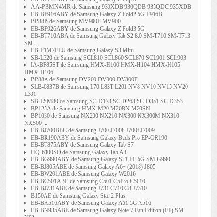
AA-PBMN4MR de Samsung 930XDB 930QDB 935QDC 935XDB
EB-BF916ABY de Samsung Galaxy Z Fold2 5G F916B
BP88B de Samsung MV900F MV900
EB-BF926ABY de Samsung Galaxy Z Fold3 5G
EB-BT710ABA de Samsung Galaxy Tab S2 8.0 SM-T710 SM-T713
SM-...
EB-F1M7FLU de Samsung Galaxy S3 Mini
SB-L320 de Samsung SCL810 SCL860 SCL870 SCL901 SCL903
IA-BP85ST de Samsung HMX-H100 HMX-H104 HMX-H105
HMX-H106
BP88A de Samsung DV200 DV300 DV300F
SLB-0837B de Samsung L70 L83T L201 NV8 NV10 NV15 NV20
L301
SB-LSM80 de Samsung SC-D173 SC-D263 SC-D351 SC-D353
BP125A de Samsung HMX-M20 M20BN M20SN
BP1030 de Samsung NX200 NX210 NX300 NX300M NX310
NX500 ...
EB-BJ700BBC de Samsung J700 J7008 J700f J7009
EB-BR190ABY de Samsung Galaxy Buds Pro EP-QR190
EB-BT875ABY de Samsung Galaxy Tab S7
HQ-6300SD de Samsung Galaxy Tab A8
EB-BG990ABY de Samsung Galaxy S21 FE 5G SM-G990
EB-BJ805ABE de Samsung Galaxy A6+ (2018) J805
EB-BW201ABE de Samsung Galaxy W2016
EB-BC501ABE de Samsung C501 C5Pro C5010
EB-BJ731ABE de Samsung J731 C710 C8 J7310
B150AE de Samsung Galaxy Star 2 Plus
EB-BA516ABY de Samsung Galaxy A51 5G A516
EB-BN935ABE de Samsung Galaxy Note 7 Fan Edition (FE) SM-