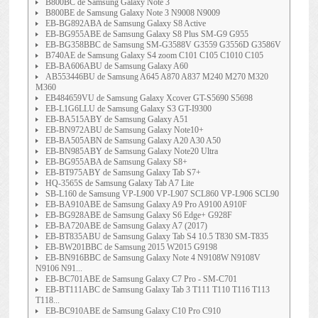
B800BC de Samsung Galaxy Note 3
B800BE de Samsung Galaxy Note 3 N9008 N9009
EB-BG892ABA de Samsung Galaxy S8 Active
EB-BG955ABE de Samsung Galaxy S8 Plus SM-G9 G955
EB-BG358BBC de Samsung SM-G3588V G3559 G3556D G3586V
B740AE de Samsung Galaxy S4 zoom C101 C105 C1010 C105
EB-BA606ABU de Samsung Galaxy A60
AB553446BU de Samsung A645 A870 A837 M240 M270 M320
M360
EB484659VU de Samsung Galaxy Xcover GT-S5690 S5698
EB-L1G6LLU de Samsung Galaxy S3 GT-I9300
EB-BA515ABY de Samsung Galaxy A51
EB-BN972ABU de Samsung Galaxy Note10+
EB-BA505ABN de Samsung Galaxy A20 A30 A50
EB-BN985ABY de Samsung Galaxy Note20 Ultra
EB-BG955ABA de Samsung Galaxy S8+
EB-BT975ABY de Samsung Galaxy Tab S7+
HQ-3565S de Samsung Galaxy Tab A7 Lite
SB-L160 de Samsung VP-L900 VP-L907 SCL860 VP-L906 SCL90
EB-BA910ABE de Samsung Galaxy A9 Pro A9100 A910F
EB-BG928ABE de Samsung Galaxy S6 Edge+ G928F
EB-BA720ABE de Samsung Galaxy A7 (2017)
EB-BT835ABU de Samsung Galaxy Tab S4 10.5 T830 SM-T835
EB-BW201BBC de Samsung 2015 W2015 G9198
EB-BN916BBC de Samsung Galaxy Note 4 N9108W N9108V
N9106 N91...
EB-BC701ABE de Samsung Galaxy C7 Pro - SM-C701
EB-BT111ABC de Samsung Galaxy Tab 3 T111 T110 T116 T113
T118...
EB-BC910ABE de Samsung Galaxy C10 Pro C910