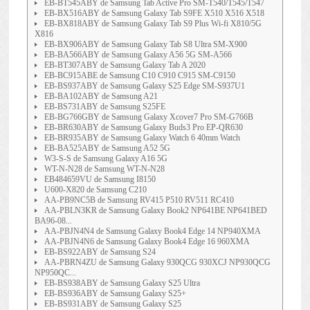
EB-BT545ABY de Samsung Tab Active Pro SM-T540/T545/T547
EB-BX516ABY de Samsung Galaxy Tab S9FE X510 X516 X518
EB-BX818ABY de Samsung Galaxy Tab S9 Plus Wi-fi X810/5G
X816
EB-BX906ABY de Samsung Galaxy Tab S8 Ultra SM-X900
EB-BA566ABY de Samsung Galaxy A56 5G SM-A566
EB-BT307ABY de Samsung Galaxy Tab A 2020
EB-BC915ABE de Samsung C10 C910 C915 SM-C9150
EB-BS937ABY de Samsung Galaxy S25 Edge SM-S937U1
EB-BA102ABY de Samsung A21
EB-BS731ABY de Samsung S25FE
EB-BG766GBY de Samsung Galaxy Xcover7 Pro SM-G766B
EB-BR630ABY de Samsung Galaxy Buds3 Pro EP-QR630
EB-BR935ABY de Samsung Galaxy Watch 6 40mm Watch
EB-BA525ABY de Samsung A52 5G
W3-S-S de Samsung Galaxy A16 5G
WT-N-N28 de Samsung WT-N-N28
EB484659VU de Samsung I8150
U600-X820 de Samsung C210
AA-PB9NC5B de Samsung RV415 P510 RV511 RC410
AA-PBLN3KR de Samsung Galaxy Book2 NP641BE NP641BED
BA96-08...
AA-PBJN4N4 de Samsung Galaxy Book4 Edge 14 NP940XMA
AA-PBJN4N6 de Samsung Galaxy Book4 Edge 16 960XMA
EB-BS922ABY de Samsung S24
AA-PBRN4ZU de Samsung Galaxy 930QCG 930XCJ NP930QCG
NP950QC...
EB-BS938ABY de Samsung Galaxy S25 Ultra
EB-BS936ABY de Samsung Galaxy S25+
EB-BS931ABY de Samsung Galaxy S25