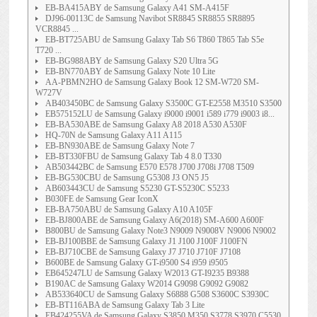
EB-BA415ABY de Samsung Galaxy A41 SM-A415F
DJ96-00113C de Samsung Navibot SR8845 SR8855 SR8895
VCR8845 ...
EB-BT725ABU de Samsung Galaxy Tab S6 T860 T865 Tab S5e
T720 ...
EB-BG988ABY de Samsung Galaxy S20 Ultra 5G
EB-BN770ABY de Samsung Galaxy Note 10 Lite
AA-PBMN2HO de Samsung Galaxy Book 12 SM-W720 SM-
W727V
AB403450BC de Samsung Galaxy S3500C GT-E2558 M3510 S3500
EB575152LU de Samsung Galaxy i9000 i9001 i589 i779 i9003 i8...
EB-BA530ABE de Samsung Galaxy A8 2018 A530 A530F
HQ-70N de Samsung Galaxy A11 A115
EB-BN930ABE de Samsung Galaxy Note 7
EB-BT330FBU de Samsung Galaxy Tab 4 8.0 T330
AB503442BC de Samsung E570 E578 J700 J708i J708 T509
EB-BG530CBU de Samsung G5308 J3 ON5 J5
AB603443CU de Samsung S5230 GT-S5230C S5233
B030FE de Samsung Gear IconX
EB-BA750ABU de Samsung Galaxy A10 A105F
EB-BJ800ABE de Samsung Galaxy A6(2018) SM-A600 A600F
B800BU de Samsung Galaxy Note3 N9009 N9008V N9006 N9002
EB-BJ100BBE de Samsung Galaxy J1 J100 J100F J100FN
EB-BJ710CBE de Samsung Galaxy J7 J710 J710F J7108
B600BE de Samsung Galaxy GT-i9500 S4 i959 i9505
EB645247LU de Samsung Galaxy W2013 GT-I9235 B9388
B190AC de Samsung Galaxy W2014 G9098 G9092 G9082
AB533640CU de Samsung Galaxy S6888 G508 S3600C S3930C
EB-BT116ABA de Samsung Galaxy Tab 3 Lite
EB424255VA de Samsung Galaxy S3850 M350 S3778 S3970 C5530