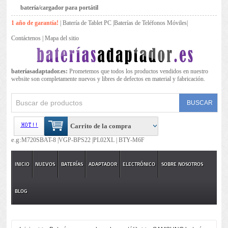
batería/cargador para portátil
1 año de garantía!
|
Batería de Tablet PC
|
Baterías de Teléfonos Móviles
|
Contáctenos
|
Mapa del sitio
bateríasadaptador.es:
Prometemos que todos los productos vendidos en nuestro
website son completamente nuevos y libres de defectos en material y fabricación.
Carrito de la compra
e.g:
M720SBAT-8 |
VGP-BPS22 |
PL02XL |
BTY-M6F
INICIO
NUEVOS
BATERÍAS
ADAPTADOR
ELECTRÓNICO
SOBRE NOSOTROS
BLOG