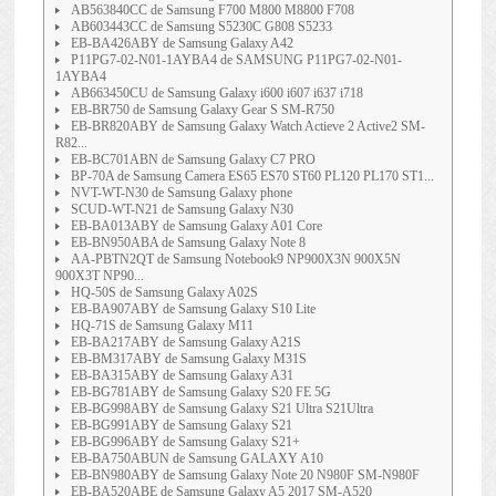
AB563840CC de Samsung F700 M800 M8800 F708
AB603443CC de Samsung S5230C G808 S5233
EB-BA426ABY de Samsung Galaxy A42
P11PG7-02-N01-1AYBA4 de SAMSUNG P11PG7-02-N01-
1AYBA4
AB663450CU de Samsung Galaxy i600 i607 i637 i718
EB-BR750 de Samsung Galaxy Gear S SM-R750
EB-BR820ABY de Samsung Galaxy Watch Actieve 2 Active2 SM-
R82...
EB-BC701ABN de Samsung Galaxy C7 PRO
BP-70A de Samsung Camera ES65 ES70 ST60 PL120 PL170 ST1...
NVT-WT-N30 de Samsung Galaxy phone
SCUD-WT-N21 de Samsung Galaxy N30
EB-BA013ABY de Samsung Galaxy A01 Core
EB-BN950ABA de Samsung Galaxy Note 8
AA-PBTN2QT de Samsung Notebook9 NP900X3N 900X5N
900X3T NP90...
HQ-50S de Samsung Galaxy A02S
EB-BA907ABY de Samsung Galaxy S10 Lite
HQ-71S de Samsung Galaxy M11
EB-BA217ABY de Samsung Galaxy A21S
EB-BM317ABY de Samsung Galaxy M31S
EB-BA315ABY de Samsung Galaxy A31
EB-BG781ABY de Samsung Galaxy S20 FE 5G
EB-BG998ABY de Samsung Galaxy S21 Ultra S21Ultra
EB-BG991ABY de Samsung Galaxy S21
EB-BG996ABY de Samsung Galaxy S21+
EB-BA750ABUN de Samsung GALAXY A10
EB-BN980ABY de Samsung Galaxy Note 20 N980F SM-N980F
EB-BA520ABE de Samsung Galaxy A5 2017 SM-A520