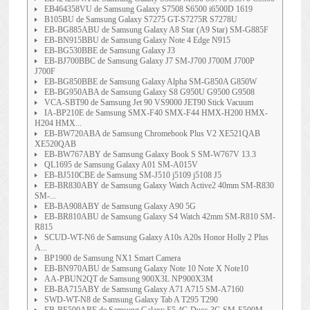
EB464358VU de Samsung Galaxy S7508 S6500 i6500D 1619
B105BU de Samsung Galaxy S7275 GT-S7275R S7278U
EB-BG885ABU de Samsung Galaxy A8 Star (A9 Star) SM-G885F
EB-BN915BBU de Samsung Galaxy Note 4 Edge N915
EB-BG530BBE de Samsung Galaxy J3
EB-BJ700BBC de Samsung Galaxy J7 SM-J700 J700M J700P
J700F
EB-BG850BBE de Samsung Galaxy Alpha SM-G850A G850W
EB-BG950ABA de Samsung Galaxy S8 G950U G9500 G9508
VCA-SBT90 de Samsung Jet 90 VS9000 JET90 Stick Vacuum
IA-BP210E de Samsung SMX-F40 SMX-F44 HMX-H200 HMX-
H204 HMX...
EB-BW720ABA de Samsung Chromebook Plus V2 XE521QAB
XE520QAB
EB-BW767ABY de Samsung Galaxy Book S SM-W767V 13.3
QL1695 de Samsung Galaxy A01 SM-A015V
EB-BJ510CBE de Samsung SM-J510 j5109 j5108 J5
EB-BR830ABY de Samsung Galaxy Watch Active2 40mm SM-R830
SM-...
EB-BA908ABY de Samsung Galaxy A90 5G
EB-BR810ABU de Samsung Galaxy S4 Watch 42mm SM-R810 SM-
R815
SCUD-WT-N6 de Samsung Galaxy A10s A20s Honor Holly 2 Plus
A...
BP1900 de Samsung NX1 Smart Camera
EB-BN970ABU de Samsung Galaxy Note 10 Note X Note10
AA-PBUN2QT de Samsung 900X3L NP900X3M
EB-BA715ABY de Samsung Galaxy A71 A715 SM-A7160
SWD-WT-N8 de Samsung Galaxy Tab A T295 T290