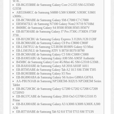
W78...
EB-BG355BBE de Samsung Galaxy Core 2 G355 SM-G3556D
G3558
AB533640CC de Samsung S6888 G500 S3600C S3930C S3601
s3600c...
EB-BC700ABE de Samsung Galaxy SM-C7000 C7 C7000
EB595675LU de Samsung N7100 Galaxy Note2 N719 N7108d
B600BC de Samsung Galaxy S4 I9500 I9508 I9505 I9507V
EB-BJ730ABE de Samsung Galaxy J7 Pro J730G J730DS J730F
J730...
EB-BJ120CBU de Samsung Galaxy Express 3 J120A J120 J120F
EB-BC900ABE de Samsung Galaxy C9 Pro C9000 C900F
EB-L1M7FLU de Samsung GT-I8190 I8190N Galaxy S3 Mini
EB-L1M1NLU de Samsung ATIV S I8750 I8370 I8790
EB-BC500ABE de Samsung Galaxy C5 SM-C5000 C5000
EB-BA905ABU de Samsung Galaxy A90 SM-A905F Authentic
B450BC de Samsung Galaxy Core 4G/Mini 4G SM-G3518 G3568...
EB-BA810ABE de Samsung Galaxy A8 2016 A810F A811
EB-BT595ABE de Samsung Galaxy Tab A2 10.5 SM-T590 T595
EB-BG903BBE de Samsung Galaxy S5 Neo
EB-BG890ABA de Samsung Galaxy S6 Active G890A G870A
AA-PBUN3AB de Samsung NP530E5M-X02US NP530E5M Series
Tablet
EB-BG720CBC de Samsung Galaxy G7200 G7202 G7208 G7209
G720NO
EB-BG57CABE de Samsung Galaxy 2016 On5 G5700 G5510 J5
Prime
EB-BA300ABE de Samsung Galaxy A3 A3000 A3009 A300X A300
A30
EB-BT710ABE de Samsung Tab S2 8.0 T710 T715 SM T713N