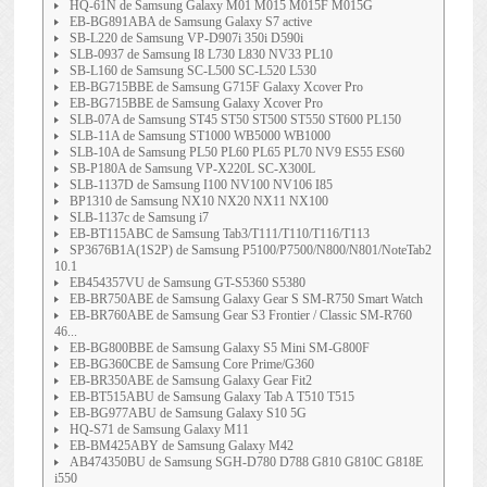
HQ-61N de Samsung Galaxy M01 M015 M015F M015G
EB-BG891ABA de Samsung Galaxy S7 active
SB-L220 de Samsung VP-D907i 350i D590i
SLB-0937 de Samsung I8 L730 L830 NV33 PL10
SB-L160 de Samsung SC-L500 SC-L520 L530
EB-BG715BBE de Samsung G715F Galaxy Xcover Pro
EB-BG715BBE de Samsung Galaxy Xcover Pro
SLB-07A de Samsung ST45 ST50 ST500 ST550 ST600 PL150
SLB-11A de Samsung ST1000 WB5000 WB1000
SLB-10A de Samsung PL50 PL60 PL65 PL70 NV9 ES55 ES60
SB-P180A de Samsung VP-X220L SC-X300L
SLB-1137D de Samsung I100 NV100 NV106 I85
BP1310 de Samsung NX10 NX20 NX11 NX100
SLB-1137c de Samsung i7
EB-BT115ABC de Samsung Tab3/T111/T110/T116/T113
SP3676B1A(1S2P) de Samsung P5100/P7500/N800/N801/NoteTab2
10.1
EB454357VU de Samsung GT-S5360 S5380
EB-BR750ABE de Samsung Galaxy Gear S SM-R750 Smart Watch
EB-BR760ABE de Samsung Gear S3 Frontier / Classic SM-R760
46...
EB-BG800BBE de Samsung Galaxy S5 Mini SM-G800F
EB-BG360CBE de Samsung Core Prime/G360
EB-BR350ABE de Samsung Galaxy Gear Fit2
EB-BT515ABU de Samsung Galaxy Tab A T510 T515
EB-BG977ABU de Samsung Galaxy S10 5G
HQ-S71 de Samsung Galaxy M11
EB-BM425ABY de Samsung Galaxy M42
AB474350BU de Samsung SGH-D780 D788 G810 G810C G818E
i550