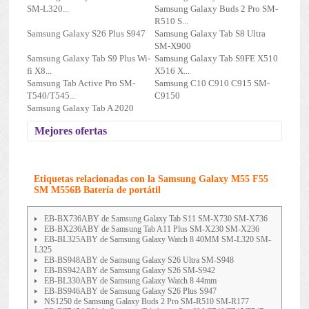
SM-L320...
Samsung Galaxy Buds 2 Pro SM-
R510 S...
Samsung Galaxy S26 Plus S947
Samsung Galaxy Tab S8 Ultra
SM-X900
Samsung Galaxy Tab S9 Plus Wi-
Samsung Galaxy Tab S9FE X510
fi X8...
X516 X...
Samsung Tab Active Pro SM-
Samsung C10 C910 C915 SM-
T540/T545...
C9150
Samsung Galaxy Tab A 2020
Mejores ofertas
Etiquetas relacionadas con la Samsung Galaxy M55 F55
SM M556B Batería de portátil
EB-BX736ABY de Samsung Galaxy Tab S11 SM-X730 SM-X736
EB-BX236ABY de Samsung Tab A11 Plus SM-X230 SM-X236
EB-BL325ABY de Samsung Galaxy Watch 8 40MM SM-L320 SM-
L325
EB-BS948ABY de Samsung Galaxy S26 Ultra SM-S948
EB-BS942ABY de Samsung Galaxy S26 SM-S942
EB-BL330ABY de Samsung Galaxy Watch 8 44mm
EB-BS946ABY de Samsung Galaxy S26 Plus S947
NS1250 de Samsung Galaxy Buds 2 Pro SM-R510 SM-R177