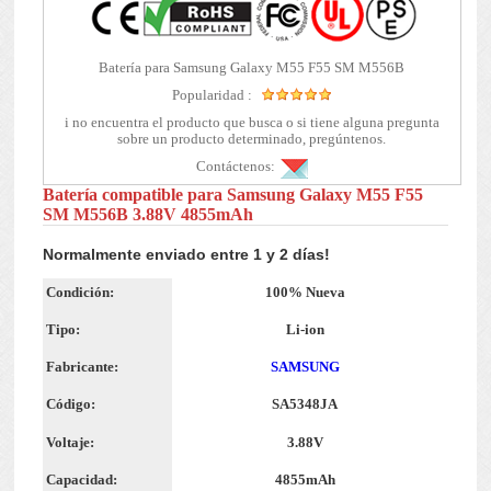
Batería para Samsung Galaxy M55 F55 SM M556B
Popularidad :
i no encuentra el producto que busca o si tiene alguna pregunta
sobre un producto determinado, pregúntenos.
Contáctenos:
Batería compatible para Samsung Galaxy M55 F55
SM M556B 3.88V 4855mAh
Normalmente enviado entre 1 y 2 días!
Condición:
100% Nueva
Tipo:
Li-ion
Fabricante:
SAMSUNG
Código:
SA5348JA
Voltaje:
3.88V
Capacidad:
4855mAh