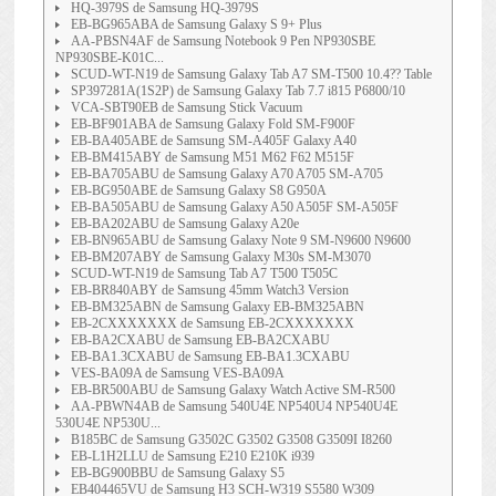
HQ-3979S de Samsung HQ-3979S
EB-BG965ABA de Samsung Galaxy S 9+ Plus
AA-PBSN4AF de Samsung Notebook 9 Pen NP930SBE
NP930SBE-K01C...
SCUD-WT-N19 de Samsung Galaxy Tab A7 SM-T500 10.4?? Table
SP397281A(1S2P) de Samsung Galaxy Tab 7.7 i815 P6800/10
VCA-SBT90EB de Samsung Stick Vacuum
EB-BF901ABA de Samsung Galaxy Fold SM-F900F
EB-BA405ABE de Samsung SM-A405F Galaxy A40
EB-BM415ABY de Samsung M51 M62 F62 M515F
EB-BA705ABU de Samsung Galaxy A70 A705 SM-A705
EB-BG950ABE de Samsung Galaxy S8 G950A
EB-BA505ABU de Samsung Galaxy A50 A505F SM-A505F
EB-BA202ABU de Samsung Galaxy A20e
EB-BN965ABU de Samsung Galaxy Note 9 SM-N9600 N9600
EB-BM207ABY de Samsung Galaxy M30s SM-M3070
SCUD-WT-N19 de Samsung Tab A7 T500 T505C
EB-BR840ABY de Samsung 45mm Watch3 Version
EB-BM325ABN de Samsung Galaxy EB-BM325ABN
EB-2CXXXXXXX de Samsung EB-2CXXXXXXX
EB-BA2CXABU de Samsung EB-BA2CXABU
EB-BA1.3CXABU de Samsung EB-BA1.3CXABU
VES-BA09A de Samsung VES-BA09A
EB-BR500ABU de Samsung Galaxy Watch Active SM-R500
AA-PBWN4AB de Samsung 540U4E NP540U4 NP540U4E
530U4E NP530U...
B185BC de Samsung G3502C G3502 G3508 G3509I I8260
EB-L1H2LLU de Samsung E210 E210K i939
EB-BG900BBU de Samsung Galaxy S5
EB404465VU de Samsung H3 SCH-W319 S5580 W309