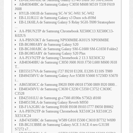
EB-BE500ABE de Samsung Galaxy E5 4G Duos 3G SM-E500M
AB483640BC de Samsung Galaxy C3050 M608 M519 T339 F619
J608
HYLB-1061B de Samsung SC-W SC-W61 SC-W62
EB-L1L9LLU de Samsung Galaxy s3 Duos sch-i939d
EB-L1K6ILA de Samsung Galaxy S Relay SGH-T699 Stratosphere
...
AA-PBUN2TP de Samsung Chromebook XE500C13 XE500C13-
K02US
AA-PBSN3KT de Samsung NP930MBE-K01US NP930MBE
EB-BG980ABY de Samsung Galaxy S20
EB-BG160ABC de Samsung Galaxy SM-G1600 SM-G1650 Folder2
EB-BG985ABY de Samsung Galaxy S20 Plus
AA-PLVN2TP de Samsung Chromebook 2 13.3 XE503C32
AB483640BU de Samsung C3050 J600 J610 J750 L600 M600 J618
T...
EB555157VA de Samsung i727 I9210 E120L E120S E110S T989
EB494358VU de Samsung Galaxy Ace S5830 S5660 S7250D S5670
i...
AB653850CC de Samsung I9020 I909 i9018 I7500 I809 I920 I800...
EB483450VU de Samsung C3630 C3230 C5350 C3752 C3630C
C3528
EB425161LU de Samsung gt-s7566 i8190n S7562i i8160
EB485159LA de Samsung Galaxy Reverb M950
EB-F1A2GBU de Samsung I9100 I9108 I9103 I777 I9050 B9062
AA-PBTN2TP de Samsung Chromebook XE510C24 XE510C25
XE513C24
AB474350BC de Samsung W589 G810 I5500 C3610 B7732 W699
EB-BG313BBE de Samsung Galaxy ACE 3 ACE 4 neo G313H
S7272 s7...