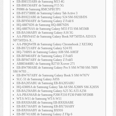
EB-BM135ABS de Samsung M13 4G
EB-BM156ABY de Samsung F15 5G
P0986 de Samsung RMCSPB1TP1
EB-BT575BBE de Samsung Galaxy Tab Active 3
EB-BS922ABE de Samsung Galaxy S24 SM-S921B/DS
EB-BF956ABY de Samsung Galaxy Z Fold 6
HQ-6887SDS de Samsung HQ-6887SDS
HQ-6887NAS de Samsung Galaxy M55 F55 SM-M556B
EB-BA166ABY de Samsung Galaxy A16 5G
AA-PBSN4AT de Samsung Galaxy Book NP750TDA-XD1US
NP750TDA-X...
AA-PBQN4TR de Samsung Galaxy Chromebook 2 XE530Q
EB-BS721ABY de Samsung Galaxy S24 FE
HQ-7160SS de Samsung Galaxy A06 SM-A065F
EB-BF946ABY de Samsung Galaxy Z Fold5
EB-BF947ABY de Samsung Galaxy Z Fold5
AB803446BU de Samsung B2710 Xcover 271
EB-BW700ABE de Samsung Galaxy Pro S SM-W700 SM-700N
SM-W703 ...
EB-BW767ABY de Samsung Galaxy Book S SM-W767V
SLC-51 de Samsung Galaxy A05S
EB-BA205ABU de Samsung EB-BA205ABU
HQ-6300SA de Samsung Galaxy Tab A8 SM-X200N SM-X205N
EB-BA256ABS de Samsung Galaxy A25 5G A55 A256
AA-PBAN6AB de Samsung P200 P210 P230 P400 NP200B
WT-S-W11 de Samsung WT-S-W11
EB-BX926ABE de Samsung EB-BX926ABE
EB-BX716ABY de Samsung EB-BX716ABY
EB-BX916ABY de Samsung BX916
EB-BF741ABE de Samsung Galaxy Z Flip 6