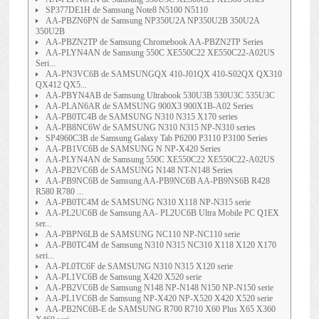
SP377DE1H de Samsung Note8 N5100 N5110
AA-PBZN6PN de Samsung NP350U2A NP350U2B 350U2A
350U2B
AA-PBZN2TP de Samsung Chromebook AA-PBZN2TP Series
AA-PLYN4AN de Samsung 550C XE550C22 XE550C22-A02US
Seri...
AA-PN3VC6B de SAMSUNGQX 410-J01QX 410-S02QX QX310
QX412 QX5...
AA-PBYN4AB de Samsung Ultrabook 530U3B 530U3C 535U3C
AA-PLAN6AR de SAMSUNG 900X3 900X1B-A02 Series
AA-PB0TC4B de SAMSUNG N310 N315 X170 series
AA-PB8NC6W de SAMSUNG N310 N315 NP-N310 series
SP4960C3B de Samsung Galaxy Tab P6200 P3110 P3100 Series
AA-PB1VC6B de SAMSUNG N NP-X420 Series
AA-PLYN4AN de Samsung 550C XE550C22 XE550C22-A02US
AA-PB2VC6B de SAMSUNG N148 NT-N148 Series
AA-PB9NC6B de Samsung AA-PB9NC6B AA-PB9NS6B R428
R580 R780 ...
AA-PB0TC4M de SAMSUNG N310 X118 NP-N315 serie
AA-PL2UC6B de Samsung AA- PL2UC6B Ultra Mobile PC Q1EX
ser...
AA-PBPN6LB de SAMSUNG NC110 NP-NC110 serie
AA-PB0TC4M de Samsung N310 N315 NC310 X118 X120 X170
seri...
AA-PL0TC6F de SAMSUNG N310 N315 X120 serie
AA-PL1VC6B de Samsung X420 X520 serie
AA-PB2VC6B de Samsung N148 NP-N148 N150 NP-N150 serie
AA-PL1VC6B de Samsung NP-X420 NP-X520 X420 X520 serie
AA-PB2NC6B-E de SAMSUNG R700 R710 X60 Plus X65 X360