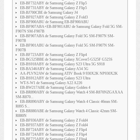
EB-BF732ABY de Samsung Galaxy Z Flip5
EB-BF731ABY de Samsung Galaxy Z Flip5
EB-BJ700CBE de Samsung Galaxy J4
EB-BF927ABY de Samsung Galaxy Z Fold3
EB-BF900ABU de Samsung EB-BF900ABU
EB-BF907ABA+EB-BF901ABU de Samsung Galaxy Fold 5G SM-
F907N SM-F907B
EB-BF907ABA de Samsung Galaxy Fold 5G SM-F907N SM-
F907B
EB-BF901ABU de Samsung Galaxy Fold 5G SM-F907N SM-
F907B
EB-BF723ABY de Samsung Galaxy Z Flip4
EB-BG525BBE de Samsung Galaxy XCover5 G525F G525S
EB-BS918ABY de Samsung Galaxy S23 Ultra 5G S918
EB-BA546ABY de Samsung Galaxy A54 5G
AA-PLVN2AW de Samsung ATIV Book 9 930X2K NP930X2K
EB-BS912ABY de Samsung Galaxy S23 Ultra
WT-S-W1 de Samsung Galaxy A22 A226
EB-BW217ABE de Samsung Galaxy Golden 4
EB-BR890ABY de Samsung Galaxy Watch 4 SM-R870NZGAXAA
SM-R870...
EB-BR890ABY de Samsung Galaxy Watch 4 Classic 46mm SM-
R895 S...
EB-BR880ABE de Samsung Galaxy Watch 4 Classic 42mm SM-
R880N
EB-BF936ABY de Samsung Galaxy Z Fold4
EB-BF937ABY de Samsung Galaxy Z Fold4
EB-BF724ABY de Samsung Galaxy Z Flip4
EB-BF724ABY de Samsung Galaxy Z Flip4
EB-BF725ABY de Samsung Galaxy Z Flip4