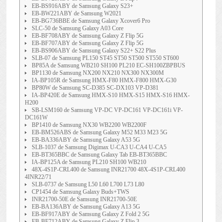
EB-BS916ABY de Samsung Galaxy S23+
EB-BW221ABY de Samsung W2021
EB-BG736BBE de Samsung Galaxy Xcover6 Pro
SLC-50 de Samsung Galaxy A03 Core
EB-BF708ABY de Samsung Galaxy Z Flip 5G
EB-BF707ABY de Samsung Galaxy Z Flip 5G
EB-BS906ABY de Samsung Galaxy S22+ S22 Plus
SLB-07 de Samsung PL150 ST45 ST50 ST500 ST550 ST600
BP85A de Samsung WB210 SH100 PL210 EC-SH100ZBPBUS
BP1130 de Samsung NX200 NX210 NX300 NX300M
IA-BP105R de Samsung HMX-F80 HMX-F800 HMX-G30
BP80W de Samsung SC-D385 SC-DX103 VP-D381
IA-BP420E de Samsung HMX-S10 HMX-S15 HMX-S16 HMX-
H200
SB-LSM160 de Samsung VP-DC VP-DC161 VP-DC161i VP-
DC161W
BP1410 de Samsung NX30 WB2200 WB2200F
EB-BM526ABS de Samsung Galaxy M52 M33 M23 5G
EB-BA336ABY de Samsung Galaxy A53 5G
SLB-1037 de Samsung Digimax U-CA3 U-CA4 U-CA5
EB-BT365BBC de Samsung Galaxy Tab EB-BT365BBC
IA-BP125A de Samsung PL210 SH100 WB210
48X-4S1P-CRL400 de Samsung INR21700 48X-4S1P-CRL400
4INR22/71
SLB-0737 de Samsung L50 L60 L700 L73 L80
CP1454 de Samsung Galaxy Buds+TWS
INR21700-50E de Samsung INR21700-50E
EB-BA136ABY de Samsung Galaxy A13 5G
EB-BF917ABY de Samsung Galaxy Z Fold 2 5G
EB-BF712ABY de Samsung Galaxy Z Flip 3