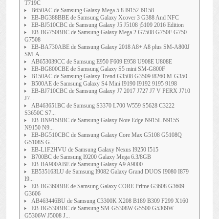
T719C
B650AC de Samsung Galaxy Mega 5.8 I9152 I9158
EB-BG388BBE de Samsung Galaxy Xcover 3 G388 And NFC
EB-BJ510CBC de Samsung Galaxy J5 J5108 j5109 2016 Edition
EB-BG750BBC de Samsung Galaxy Mega 2 G7508 G750F G750
G7508
EB-BA730ABE de Samsung Galaxy 2018 A8+ A8 plus SM-A800J
SM-A...
AB653039CC de Samsung E950 F609 E958 U908E U808E
EB-BG800CBE de Samsung Galaxy S5 mini SM-G800F
B150AC de Samsung Galaxy Trend G3508 G3509 i8260 M-G350...
B500AE de Samsung Galaxy S4 Mini I9190 I9192 9195 9198
EB-BJ710CBC de Samsung Galaxy J7 2017 J727 J7 V PERX J710
J7...
AB463651BC de Samsung S3370 L700 W559 S5628 C3222
S3650C S7...
EB-BN915BBC de Samsung Galaxy Note Edge N915L N915S
N9150 N9...
EB-BG510CBC de Samsung Galaxy Core Max G5108 G5108Q
G5108S G...
EB-L1F2HVU de Samsung Galaxy Nexus I9250 I515
B700BC de Samsung I9200 Galaxy Mega 6.3/8GB
EB-BA900ABE de Samsung Galaxy A9 A9000
EB535163LU de Samsung I9082 Galaxy Grand DUOS I9080 I879
I9...
EB-BG360BBE de Samsung Galaxy CORE Prime G3608 G3609
G3606
AB463446BU de Samsung C3300K X208 B189 B309 F299 X160
EB-BG530BBC de Samsung SM-G5308W G5500 G5309W
G5306W J5008 J...