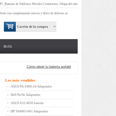
 PC
|
Baterías de Teléfonos Móviles
|
Contáctenos
|
Mapa del sitio
site son completamente nuevos y libres de defectos en
Carrito de la compra
BLOG
Cómo elegir tu batería portátil
Los más vendidos
ASUS PA-1900-24 Adaptador
Dell Pa-9e Adaptador
ASUS A32-M50 batería
HP 504965-001 Adaptador