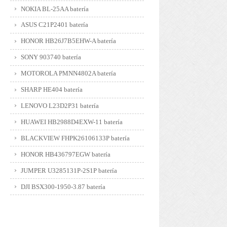
NOKIA BL-25AA batería
ASUS C21P2401 batería
HONOR HB26J7B5EHW-A batería
SONY 903740 batería
MOTOROLA PMNN4802A batería
SHARP HE404 batería
LENOVO L23D2P31 batería
HUAWEI HB2988D4EXW-11 batería
BLACKVIEW FHPK26106133P batería
HONOR HB436797EGW batería
JUMPER U3285131P-2S1P batería
DJI BSX300-1950-3.87 batería