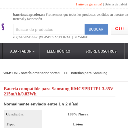
1 año de garantía!
|
Batería de Tablet
bateríasadaptador.es:
Prometemos que todos los productos vendidos en nuestro web
material y fabricación.
e.g:
M720SBAT-8 |
VGP-BPS22 |
PL02XL |
BTY-M6F
ADAPTADOR
ELECTRÓNICO
SOBRE NOSOTROS
>>
SAMSUNG batería ordenador portatil
baterías para Samsung
Batería compatible para Samsung RMCSPB1TP1 3.85V
215mAh/0.83Wh
Normalmente enviado entre 1 y 2 días!
Condición:
100% Nueva
Tipo:
Li-ion