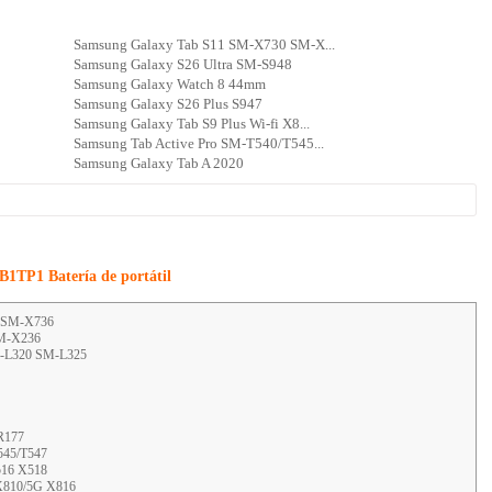
Samsung Galaxy Tab S11 SM-X730 SM-X...
Samsung Galaxy S26 Ultra SM-S948
Samsung Galaxy Watch 8 44mm
Samsung Galaxy S26 Plus S947
Samsung Galaxy Tab S9 Plus Wi-fi X8...
Samsung Tab Active Pro SM-T540/T545...
Samsung Galaxy Tab A 2020
1TP1 Batería de portátil
 SM-X736
SM-X236
-L320 SM-L325
R177
545/T547
516 X518
 X810/5G X816