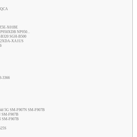
30QCA
Z5E-X01BE
NP950XDB NP950...
-B320 SGH-B500
P762XDA-XA1US
6
8-3366
old 5G SM-F907N SM-F907B
N SM-F907B
N SM-F907B
525S