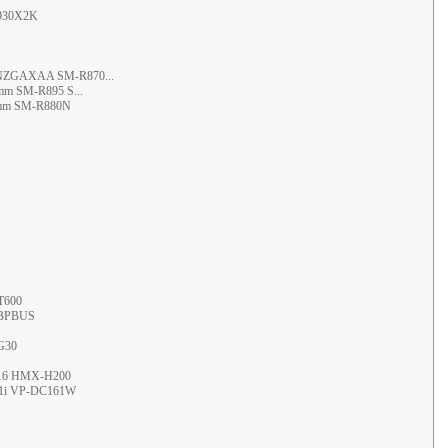
930X2K
0NZGAXAA SM-R870...
mm SM-R895 S...
42mm SM-R880N
T600
ZBPBUS
G30
16 HMX-H200
1i VP-DC161W