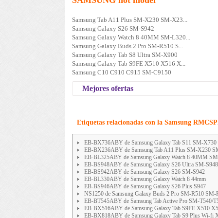
SAMSUNG hot model
Samsung Tab A11 Plus SM-X230 SM-X23...
Samsung Galaxy S26 SM-S942
Samsung Galaxy Watch 8 40MM SM-L320...
Samsung Galaxy Buds 2 Pro SM-R510 S...
Samsung Galaxy Tab S8 Ultra SM-X900
Samsung Galaxy Tab S9FE X510 X516 X...
Samsung C10 C910 C915 SM-C9150
Mejores ofertas
Etiquetas relacionadas con la Samsung RMCSPB
EB-BX736ABY de Samsung Galaxy Tab S11 SM-X730
EB-BX236ABY de Samsung Tab A11 Plus SM-X230 
EB-BL325ABY de Samsung Galaxy Watch 8 40MM SM
EB-BS948ABY de Samsung Galaxy S26 Ultra SM-S948
EB-BS942ABY de Samsung Galaxy S26 SM-S942
EB-BL330ABY de Samsung Galaxy Watch 8 44mm
EB-BS946ABY de Samsung Galaxy S26 Plus S947
NS1250 de Samsung Galaxy Buds 2 Pro SM-R510 SM-
EB-BT545ABY de Samsung Tab Active Pro SM-T540/T
EB-BX516ABY de Samsung Galaxy Tab S9FE X510 X
EB-BX818ABY de Samsung Galaxy Tab S9 Plus Wi-fi