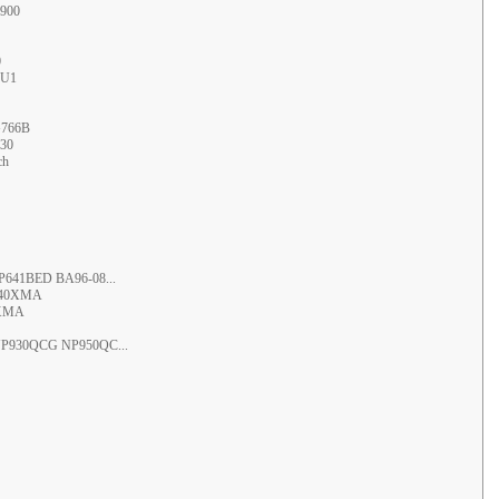
X900
0
7U1
G766B
30
ch
641BED BA96-08...
P940XMA
0XMA
NP930QCG NP950QC...