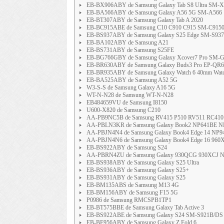
EB-BX906ABY de Samsung Galaxy Tab S8 Ultra SM-
EB-BA566ABY de Samsung Galaxy A56 5G SM-A566
EB-BT307ABY de Samsung Galaxy Tab A 2020
EB-BC915ABE de Samsung C10 C910 C915 SM-C915
EB-BS937ABY de Samsung Galaxy S25 Edge SM-S93
EB-BA102ABY de Samsung A21
EB-BS731ABY de Samsung S25FE
EB-BG766GBY de Samsung Galaxy Xcover7 Pro SM-
EB-BR630ABY de Samsung Galaxy Buds3 Pro EP-QR6
EB-BR935ABY de Samsung Galaxy Watch 6 40mm Wat
EB-BA525ABY de Samsung A52 5G
W3-S-S de Samsung Galaxy A16 5G
WT-N-N28 de Samsung WT-N-N28
EB484659VU de Samsung I8150
U600-X820 de Samsung C210
AA-PB9NC5B de Samsung RV415 P510 RV511 RC410
AA-PBLN3KR de Samsung Galaxy Book2 NP641BE NP
AA-PBJN4N4 de Samsung Galaxy Book4 Edge 14 N
AA-PBJN4N6 de Samsung Galaxy Book4 Edge 16 96
EB-BS922ABY de Samsung S24
AA-PBRN4ZU de Samsung Galaxy 930QCG 930XCJ 
EB-BS938ABY de Samsung Galaxy S25 Ultra
EB-BS936ABY de Samsung Galaxy S25+
EB-BS931ABY de Samsung Galaxy S25
EB-BM135ABS de Samsung M13 4G
EB-BM156ABY de Samsung F15 5G
P0986 de Samsung RMCSPB1TP1
EB-BT575BBE de Samsung Galaxy Tab Active 3
EB-BS922ABE de Samsung Galaxy S24 SM-S921B/DS
EB-BF956ABY de Samsung Galaxy Z Fold 6