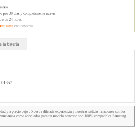
tería.
lso por 30 días,y completamente nueva.
tro de 24 horas.
contacto
con nosotros.
 la batería
-01357
dad y a precio bajo , Nuestra dilatada experiencia y nuestras sólidas relaciones con los
ue anunciamos como adecuados para un modelo concreto son 100% compatibles Samsung