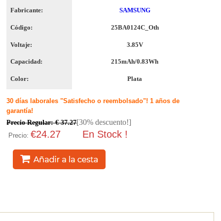
Fabricante:
SAMSUNG
Código:
25BA0124C_Oth
Voltaje:
3.85V
Capacidad:
215mAh/0.83Wh
Color:
Plata
30 días laborales "Satisfecho o reembolsado"! 1 años de
garantía!
[30% descuento!]
Precio Regular: € 37.27
€24.27
En Stock !
Precio: