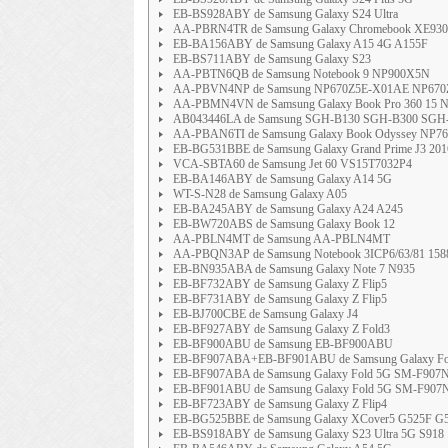
EB-BS928ABY de Samsung Galaxy S24 Ultra
AA-PBRN4TR de Samsung Galaxy Chromebook XE9
EB-BA156ABY de Samsung Galaxy A15 4G A155F
EB-BS711ABY de Samsung Galaxy S23
AA-PBTN6QB de Samsung Notebook 9 NP900X5N
AA-PBVN4NP de Samsung NP670Z5E-X01AE NP670
AA-PBMN4VN de Samsung Galaxy Book Pro 360 15 
AB043446LA de Samsung SGH-B130 SGH-B300 SGH
AA-PBAN6TI de Samsung Galaxy Book Odyssey N
EB-BG531BBE de Samsung Galaxy Grand Prime J3 201
VCA-SBTA60 de Samsung Jet 60 VS15T7032P4
EB-BA146ABY de Samsung Galaxy A14 5G
WT-S-N28 de Samsung Galaxy A05
EB-BA245ABY de Samsung Galaxy A24 A245
EB-BW720ABS de Samsung Galaxy Book 12
AA-PBLN4MT de Samsung AA-PBLN4MT
AA-PBQN3AP de Samsung Notebook 3ICP6/63/81 158
EB-BN935ABA de Samsung Galaxy Note 7 N935
EB-BF732ABY de Samsung Galaxy Z Flip5
EB-BF731ABY de Samsung Galaxy Z Flip5
EB-BJ700CBE de Samsung Galaxy J4
EB-BF927ABY de Samsung Galaxy Z Fold3
EB-BF900ABU de Samsung EB-BF900ABU
EB-BF907ABA+EB-BF901ABU de Samsung Galaxy F
EB-BF907ABA de Samsung Galaxy Fold 5G SM-F907
EB-BF901ABU de Samsung Galaxy Fold 5G SM-F907
EB-BF723ABY de Samsung Galaxy Z Flip4
EB-BG525BBE de Samsung Galaxy XCover5 G525F G
EB-BS918ABY de Samsung Galaxy S23 Ultra 5G S918