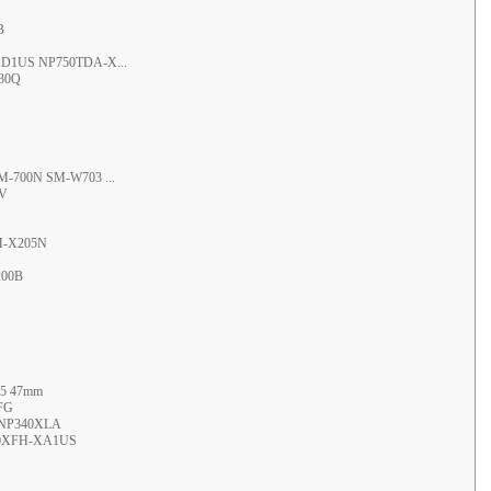
B
XD1US NP750TDA-X...
530Q
M-700N SM-W703 ...
7V
SM-X205N
200B
65 47mm
FG
 NP340XLA
960XFH-XA1US