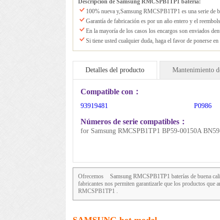
Descripción de Samsung RMCSPB1TP1 batería:
100% nueva y,Samsung RMCSPB1TP1 es una serie de ba
Garantía de fabricación es por un año entero y el reembo
En la mayoría de los casos los encargos son enviados den
Si tiene usted cualquier duda, haga el favor de ponerse en
Detalles del producto
Mantenimiento de
Compatible con：
93919481
P0986
Números de serie compatibles：
for Samsung RMCSPB1TP1 BP59-00150A BN59
Ofrecemos
Samsung RMCSPB1TP1
baterías de buena cali
fabricantes nos permiten garantizarle que los productos q
RMCSPB1TP1 .