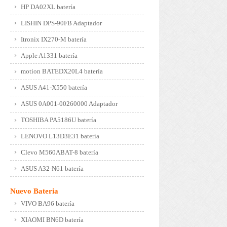
HP DA02XL batería
LISHIN DPS-90FB Adaptador
Itronix IX270-M batería
Apple A1331 batería
motion BATEDX20L4 batería
ASUS A41-X550 batería
ASUS 0A001-00260000 Adaptador
TOSHIBA PA5186U batería
LENOVO L13D3E31 batería
Clevo M560ABAT-8 batería
ASUS A32-N61 batería
Nuevo Bateria
VIVO BA96 batería
XIAOMI BN6D batería