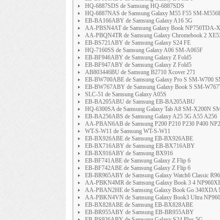
HQ-6887SDS de Samsung HQ-6887SDS
HQ-6887NAS de Samsung Galaxy M55 F55 SM-M556
EB-BA166ABY de Samsung Galaxy A16 5G
AA-PBSN4AT de Samsung Galaxy Book NP750TDA-
AA-PBQN4TR de Samsung Galaxy Chromebook 2 XE
EB-BS721ABY de Samsung Galaxy S24 FE
HQ-7160SS de Samsung Galaxy A06 SM-A065F
EB-BF946ABY de Samsung Galaxy Z Fold5
EB-BF947ABY de Samsung Galaxy Z Fold5
AB803446BU de Samsung B2710 Xcover 271
EB-BW700ABE de Samsung Galaxy Pro S SM-W700 S
EB-BW767ABY de Samsung Galaxy Book S SM-W76
SLC-51 de Samsung Galaxy A05S
EB-BA205ABU de Samsung EB-BA205ABU
HQ-6300SA de Samsung Galaxy Tab A8 SM-X200N 
EB-BA256ABS de Samsung Galaxy A25 5G A55 A256
AA-PBAN6AB de Samsung P200 P210 P230 P400 NP
WT-S-W11 de Samsung WT-S-W11
EB-BX926ABE de Samsung EB-BX926ABE
EB-BX716ABY de Samsung EB-BX716ABY
EB-BX916ABY de Samsung BX916
EB-BF741ABE de Samsung Galaxy Z Flip 6
EB-BF742ABE de Samsung Galaxy Z Flip 6
EB-BR965ABY de Samsung Galaxy Watch6 Classic R9
AA-PBKN4MR de Samsung Galaxy Book 3 4 NP960X
AA-PBAN2HE de Samsung Galaxy Book Go 340XDA
AA-PBKN4VN de Samsung Galaxy Book3 Ultra NP
EB-BX828ABE de Samsung EB-BX828ABE
EB-BR955ABY de Samsung EB-BR955ABY
EB-BS926ABY de Samsung Galaxy S24 Plus 5G