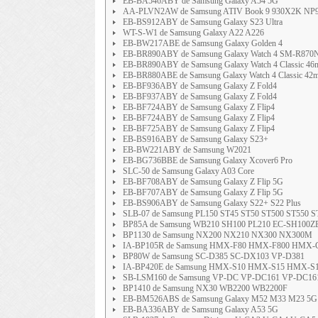
EB-BA546ABY de Samsung Galaxy A54 5G
AA-PLVN2AW de Samsung ATIV Book 9 930X2K NP
EB-BS912ABY de Samsung Galaxy S23 Ultra
WT-S-W1 de Samsung Galaxy A22 A226
EB-BW217ABE de Samsung Galaxy Golden 4
EB-BR890ABY de Samsung Galaxy Watch 4 SM-R87
EB-BR890ABY de Samsung Galaxy Watch 4 Classic 46
EB-BR880ABE de Samsung Galaxy Watch 4 Classic 
EB-BF936ABY de Samsung Galaxy Z Fold4
EB-BF937ABY de Samsung Galaxy Z Fold4
EB-BF724ABY de Samsung Galaxy Z Flip4
EB-BF724ABY de Samsung Galaxy Z Flip4
EB-BF725ABY de Samsung Galaxy Z Flip4
EB-BS916ABY de Samsung Galaxy S23+
EB-BW221ABY de Samsung W2021
EB-BG736BBE de Samsung Galaxy Xcover6 Pro
SLC-50 de Samsung Galaxy A03 Core
EB-BF708ABY de Samsung Galaxy Z Flip 5G
EB-BF707ABY de Samsung Galaxy Z Flip 5G
EB-BS906ABY de Samsung Galaxy S22+ S22 Plus
SLB-07 de Samsung PL150 ST45 ST50 ST500 ST550 S
BP85A de Samsung WB210 SH100 PL210 EC-SH100
BP1130 de Samsung NX200 NX210 NX300 NX300M
IA-BP105R de Samsung HMX-F80 HMX-F800 HMX-
BP80W de Samsung SC-D385 SC-DX103 VP-D381
IA-BP420E de Samsung HMX-S10 HMX-S15 HMX-S
SB-LSM160 de Samsung VP-DC VP-DC161 VP-DC16
BP1410 de Samsung NX30 WB2200 WB2200F
EB-BM526ABS de Samsung Galaxy M52 M33 M23 5G
EB-BA336ABY de Samsung Galaxy A53 5G