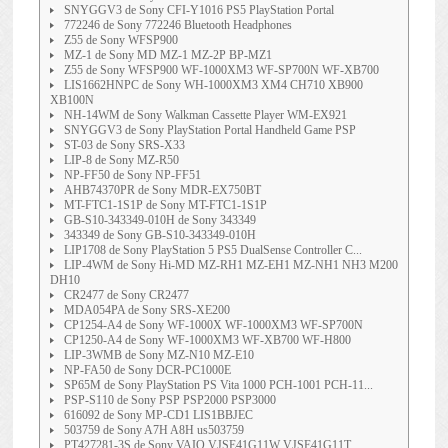
SNYGGV3 de Sony CFI-Y1016 PS5 PlayStation Portal
772246 de Sony 772246 Bluetooth Headphones
Z55 de Sony WFSP900
MZ-1 de Sony MD MZ-1 MZ-2P BP-MZ1
Z55 de Sony WFSP900 WF-1000XM3 WF-SP700N WF-XB700
LIS1662HNPC de Sony WH-1000XM3 XM4 CH710 XB900
XB100N
NH-14WM de Sony Walkman Cassette Player WM-EX921
SNYGGV3 de Sony PlayStation Portal Handheld Game PSP
ST-03 de Sony SRS-X33
LIP-8 de Sony MZ-R50
NP-FF50 de Sony NP-FF51
AHB74370PR de Sony MDR-EX750BT
MT-FTC1-1S1P de Sony MT-FTC1-1S1P
GB-S10-343349-010H de Sony 343349
343349 de Sony GB-S10-343349-010H
LIP1708 de Sony PlayStation 5 PS5 DualSense Controller C...
LIP-4WM de Sony Hi-MD MZ-RH1 MZ-EH1 MZ-NH1 NH3 M200
DH10
CR2477 de Sony CR2477
MDA054PA de Sony SRS-XE200
CP1254-A4 de Sony WF-1000X WF-1000XM3 WF-SP700N
CP1250-A4 de Sony WF-1000XM3 WF-XB700 WF-H800
LIP-3WMB de Sony MZ-N10 MZ-E10
NP-FA50 de Sony DCR-PC1000E
SP65M de Sony PlayStation PS Vita 1000 PCH-1001 PCH-11...
PSP-S110 de Sony PSP PSP2000 PSP3000
616092 de Sony MP-CD1 LIS1BBJEC
503759 de Sony A7H A8H us503759
PT427281-3S de Sony VAIO VJSE41G11W VJSE41G11T