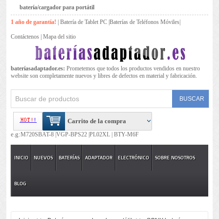
batería/cargador para portátil
1 año de garantía!
|
Batería de Tablet PC
|
Baterías de Teléfonos Móviles
|
Contáctenos
|
Mapa del sitio
bateríasadaptador.es:
Prometemos que todos los productos vendidos en nuestro
website son completamente nuevos y libres de defectos en material y fabricación.
Carrito de la compra
e.g:
M720SBAT-8 |
VGP-BPS22 |
PL02XL |
BTY-M6F
INICIO
NUEVOS
BATERÍAS
ADAPTADOR
ELECTRÓNICO
SOBRE NOSOTROS
BLOG