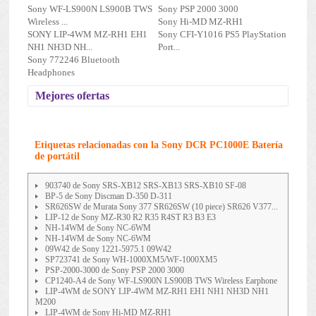
Sony WF-LS900N LS900B TWS
Sony PSP 2000 3000
Wireless ...
Sony Hi-MD MZ-RH1
SONY LIP-4WM MZ-RH1 EH1
Sony CFI-Y1016 PS5 PlayStation
NH1 NH3D NH...
Port...
Sony 772246 Bluetooth
Headphones
Mejores ofertas
Etiquetas relacionadas con la Sony DCR PC1000E Batería
de portátil
903740 de Sony SRS-XB12 SRS-XB13 SRS-XB10 SF-08
BP-5 de Sony Discman D-350 D-311
SR626SW de Murata Sony 377 SR626SW (10 piece) SR626 V377...
LIP-12 de Sony MZ-R30 R2 R35 R4ST R3 B3 E3
NH-14WM de Sony NC-6WM
NH-14WM de Sony NC-6WM
09W42 de Sony 1221-5975.1 09W42
SP723741 de Sony WH-1000XM5/WF-1000XM5
PSP-2000-3000 de Sony PSP 2000 3000
CP1240-A4 de Sony WF-LS900N LS900B TWS Wireless Earphone
LIP-4WM de SONY LIP-4WM MZ-RH1 EH1 NH1 NH3D NH1
M200
LIP-4WM de Sony Hi-MD MZ-RH1