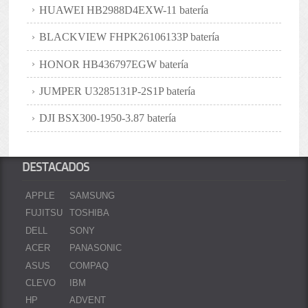
HUAWEI HB2988D4EXW-11 batería
BLACKVIEW FHPK26106133P batería
HONOR HB436797EGW batería
JUMPER U3285131P-2S1P batería
DJI BSX300-1950-3.87 batería
DESTACADOS
APPLE
SAMSUNG
FUJITSU
TOSHIBA
DELL
SONY
ACER
PANASONIC
ASUS
COMPAQ
CLEVO
IBM
HP
ADVENT