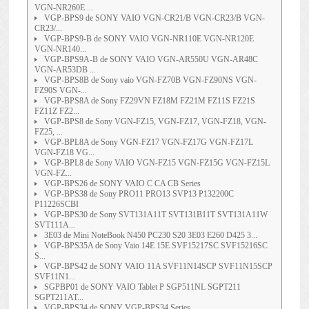
VGN-NR260E ...
VGP-BPS9 de SONY VAIO VGN-CR21/B VGN-CR23/B VGN-
CR23/...
VGP-BPS9-B de SONY VAIO VGN-NR110E VGN-NR120E
VGN-NR140...
VGP-BPS9A-B de SONY VAIO VGN-AR550U VGN-AR48C
VGN-AR53DB ...
VGP-BPS8B de Sony vaio VGN-FZ70B VGN-FZ90NS VGN-
FZ90S VGN-...
VGP-BPS8A de Sony FZ29VN FZ18M FZ21M FZ11S FZ21S
FZ11Z FZ2...
VGP-BPS8 de Sony VGN-FZ15, VGN-FZ17, VGN-FZ18, VGN-
FZ25, ...
VGP-BPL8A de Sony VGN-FZ17 VGN-FZ17G VGN-FZ17L
VGN-FZ18 VG...
VGP-BPL8 de Sony VAIO VGN-FZ15 VGN-FZ15G VGN-FZ15L
VGN-FZ...
VGP-BPS26 de SONY VAIO C CA CB Series
VGP-BPS38 de Sony PRO11 PRO13 SVP13 P132200C
P11226SCBI
VGP-BPS30 de Sony SVT131A11T SVT131B11T SVT131A11W
SVT111A...
3E03 de Mini NoteBook N450 PC230 S20 3E03 E260 D425 3...
VGP-BPS35A de Sony Vaio 14E 15E SVF15217SC SVF15216SC
S...
VGP-BPS42 de SONY VAIO 11A SVF11N14SCP SVF11N15SCP
SVF11N1...
SGPBP01 de SONY VAIO Tablet P SGP511NL SGPT211
SGPT211AT...
VGP-BPS34 de SONY VGP-BPS34 Series