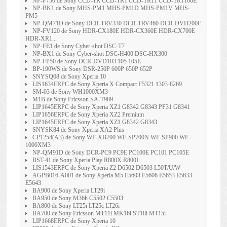
NP-F750 de Sony CCD-TR CCD-TR1 CCD-TR11 CCD-TR1100E
NP-BK1 de Sony MHS-PM1 MHS-PM1D MHS-PM1V MHS-
PM5
NP-QM71D de Sony DCR-TRV330 DCR-TRV460 DCR-DVD200E
NP-FV120 de Sony HDR-CX180E HDR-CX360E HDR-CX700E
HDR-XR1...
NP-FE1 de Sony Cyber-shot DSC-T7
NP-BX1 de Sony Cyber-shot DSC-H400 DSC-HX300
NP-FP50 de Sony DCR-DVD103 105 105E
BP-190WS de Sony DSR-250P 600P 650P 652P
SNYSQ68 de Sony Xperia 10
LIS1634ERPC de Sony Xperia X Compact F5321 1303-8269
SM-03 de Sony WH1000XM3
M1B de Sony Ericsson SA-T989
LIP1645ERPC de Sony Xperia XZ1 G8342 G8343 PF31 G8341
LIP1656ERPC de Sony Xperia XZ2 Premium
LIP1645ERPC de Sony Xperia XZ1 G8342 G8343
SNYSK84 de Sony Xperia XA2 Plus
CP1254(A3) de Sony WF-XB700 WF-SP700N WF-SP900 WF-
1000XM3
NP-QM91D de Sony DCR-PC9 PC9E PC100E PC101 PC105E
BST-41 de Sony Xperia Play R800X R800I
LIS1543ERPC de Sony Xperia Z2 D6502 D6503 L50T/U/W
AGPB016-A001 de Sony Xperia M5 E5603 E5606 E5653 E5633
E5643
BA900 de Sony Xperia LT29i
BA950 de Sony M36h C5502 C5503
BA800 de Sony LT25i LT25c LT26i
BA700 de Sony Ericsson MT11i MK16i ST18i MT15i
LIP1668ERPC de Sony Xperia 10