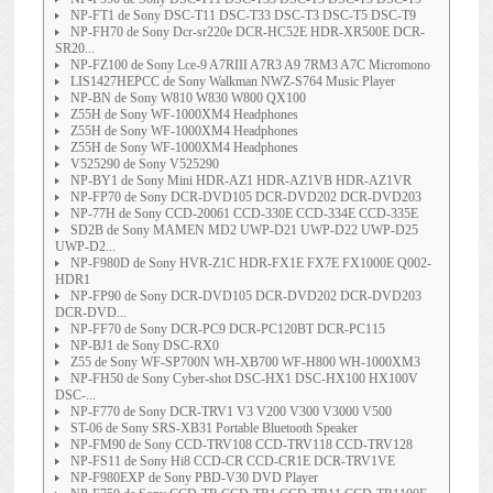
NP-FT1 de Sony DSC-T11 DSC-T33 DSC-T3 DSC-T5 DSC-T9
NP-FH70 de Sony Dcr-sr220e DCR-HC52E HDR-XR500E DCR-
SR20...
NP-FZ100 de Sony Lce-9 A7RIII A7R3 A9 7RM3 A7C Micromono
LIS1427HEPCC de Sony Walkman NWZ-S764 Music Player
NP-BN de Sony W810 W830 W800 QX100
Z55H de Sony WF-1000XM4 Headphones
Z55H de Sony WF-1000XM4 Headphones
Z55H de Sony WF-1000XM4 Headphones
V525290 de Sony V525290
NP-BY1 de Sony Mini HDR-AZ1 HDR-AZ1VB HDR-AZ1VR
NP-FP70 de Sony DCR-DVD105 DCR-DVD202 DCR-DVD203
NP-77H de Sony CCD-20061 CCD-330E CCD-334E CCD-335E
SD2B de Sony MAMEN MD2 UWP-D21 UWP-D22 UWP-D25
UWP-D2...
NP-F980D de Sony HVR-Z1C HDR-FX1E FX7E FX1000E Q002-
HDR1
NP-FP90 de Sony DCR-DVD105 DCR-DVD202 DCR-DVD203
DCR-DVD...
NP-FF70 de Sony DCR-PC9 DCR-PC120BT DCR-PC115
NP-BJ1 de Sony DSC-RX0
Z55 de Sony WF-SP700N WH-XB700 WF-H800 WH-1000XM3
NP-FH50 de Sony Cyber-shot DSC-HX1 DSC-HX100 HX100V
DSC-...
NP-F770 de Sony DCR-TRV1 V3 V200 V300 V3000 V500
ST-06 de Sony SRS-XB31 Portable Bluetooth Speaker
NP-FM90 de Sony CCD-TRV108 CCD-TRV118 CCD-TRV128
NP-FS11 de Sony Hi8 CCD-CR CCD-CR1E DCR-TRV1VE
NP-F980EXP de Sony PBD-V30 DVD Player