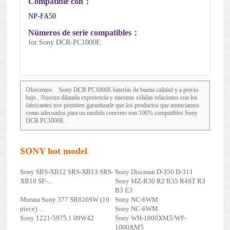
Compatible con：
NP-FA50
Números de serie compatibles：
for Sony DCR-PC1000E
Ofrecemos
Sony DCR PC1000E
baterías de buena calidad y a precio
bajo , Nuestra dilatada experiencia y nuestras sólidas relaciones con los
fabricantes nos permiten garantizarle que los productos que anunciamos
como adecuados para un modelo concreto son 100% compatibles Sony
DCR PC1000E .
SONY hot model
Sony SRS-XB12 SRS-XB13 SRS-
Sony Discman D-350 D-311
XB10 SF-...
Sony MZ-R30 R2 R35 R4ST R3
B3 E3
Murata Sony 377 SR626SW (10
Sony NC-6WM
piece) ...
Sony NC-6WM
Sony 1221-5975.1 09W42
Sony WH-1000XM5/WF-
1000XM5