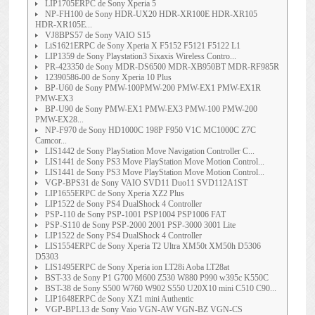
LIP1705ERPC de Sony Xperia 5
NP-FH100 de Sony HDR-UX20 HDR-XR100E HDR-XR105
HDR-XR105E...
VJ8BPS57 de Sony VAIO S15
LiS1621ERPC de Sony Xperia X F5152 F5121 F5122 L1
LIP1359 de Sony Playstation3 Sixaxis Wireless Contro...
PR-423350 de Sony MDR-DS6500 MDR-XB950BT MDR-RF985R
12390586-00 de Sony Xperia 10 Plus
BP-U60 de Sony PMW-100PMW-200 PMW-EX1 PMW-EX1R
PMW-EX3
BP-U90 de Sony PMW-EX1 PMW-EX3 PMW-100 PMW-200
PMW-EX28...
NP-F970 de Sony HD1000C 198P F950 V1C MC1000C Z7C
Camcor...
LIS1442 de Sony PlayStation Move Navigation Controller C...
LIS1441 de Sony PS3 Move PlayStation Move Motion Control...
LIS1441 de Sony PS3 Move PlayStation Move Motion Control...
VGP-BPS31 de Sony VAIO SVD11 Duo11 SVD112A1ST
LIP1655ERPC de Sony Xperia XZ2 Plus
LIP1522 de Sony PS4 DualShock 4 Controller
PSP-110 de Sony PSP-1001 PSP1004 PSP1006 FAT
PSP-S110 de Sony PSP-2000 2001 PSP-3000 3001 Lite
LIP1522 de Sony PS4 DualShock 4 Controller
LIS1554ERPC de Sony Xperia T2 Ultra XM50t XM50h D5306
D5303
LIS1495ERPC de Sony Xperia ion LT28i Aoba LT28at
BST-33 de Sony P1 G700 M600 Z530 W880 P990 w395c K550C
BST-38 de Sony S500 W760 W902 S550 U20X10 mini C510 C90...
LIP1648ERPC de Sony XZ1 mini Authentic
VGP-BPL13 de Sony Vaio VGN-AW VGN-BZ VGN-CS