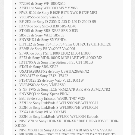
772030 de Sony WF-1000XM5
Z55FH de Sony WF1000XM5 YY2963
NWZ-B152 de Sony B162F B173 NWZ-B172F MP3
VJ8BPS55 de Sony Vaio A12
BP-2EX de Sony D-Z555 D-555 D-150 D-250 D-99
ID770 de Sony SRS-XB30 SRS-XB40
ST-06S de Sony SRS-XB32 SRS-XB33
585755 de Sony VAIO 585755
SNYSHD4 de Sony SNYSHD4
LIP1522 de Sony PS4 Pro PS4 Slim CUH-ZCT2 CUH-ZCT2U
SP86R de Sony PS Vita2007 Vita2006
SP70C de Sony PSP E1000 E1002 E1004 E1008
SP73 de Sony MDR-1000X MDR1ABT WH-1000XM2
IDT170NA de Sony PlayStation 5 PS5 CFI-1015B
ST-05 de Sony SRS-XB22
USATIA289AFN2 de Sony USATIA289AFN2
1299-8177 de Sony F5121 F5122
PT3473125-2S de Sony Vaio VJE151G11W
VJ8BPS60 de Sony VJ8BPS60
S-NP-FW5 de Sony ILCE-7RM2 A7R A7K A7S A7M2 A7R2
SNYSBQ3 de Sony Xperia PRO-I
BST-39 de Sony Ericsson W908C T707 W20
Z52H de Sony LinkBuds S WFLS900N/B WFL900/H
Z52H de Sony LinkBuds S WFLS900N/B WFL900/H
723741 de Sony WH-1000XM5
Z32H de Sony LinkBuds WFL900 WFL900H Earbuds
NP-FV70 de Sony HDR-XR HDR-XR550/E HDR-XR350/E HDR-
XR150...
NP-FM500H de Sony Alpha SLT-A57 A58 A65 A77 A772 A99
NP-F990 de Sony DSC-T11 DSC-T33 DSC-T3 DSC-T5 DSC-T9