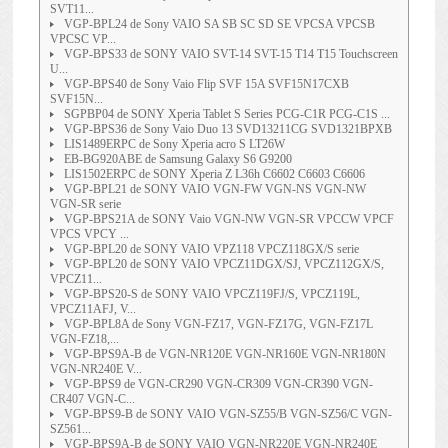
SVT11...
VGP-BPL24 de Sony VAIO SA SB SC SD SE VPCSA VPCSB
VPCSC VP...
VGP-BPS33 de SONY VAIO SVT-14 SVT-15 T14 T15 Touchscreen
U...
VGP-BPS40 de Sony Vaio Flip SVF 15A SVF15N17CXB
SVF15N...
SGPBP04 de SONY Xperia Tablet S Series PCG-C1R PCG-C1S ...
VGP-BPS36 de Sony Vaio Duo 13 SVD13211CG SVD1321BPXB
LIS1489ERPC de Sony Xperia acro S LT26W
EB-BG920ABE de Samsung Galaxy S6 G9200
LIS1502ERPC de SONY Xperia Z L36h C6602 C6603 C6606
VGP-BPL21 de SONY VAIO VGN-FW VGN-NS VGN-NW
VGN-SR serie
VGP-BPS21A de SONY Vaio VGN-NW VGN-SR VPCCW VPCF
VPCS VPCY ...
VGP-BPL20 de SONY VAIO VPZ118 VPCZ118GX/S serie
VGP-BPL20 de SONY VAIO VPCZ11DGX/SJ, VPCZ112GX/S,
VPCZ11...
VGP-BPS20-S de SONY VAIO VPCZ119FJ/S, VPCZ119L,
VPCZ11AFJ, V...
VGP-BPL8A de Sony VGN-FZ17, VGN-FZ17G, VGN-FZ17L
VGN-FZ18,...
VGP-BPS9A-B de VGN-NR120E VGN-NR160E VGN-NR180N
VGN-NR240E V...
VGP-BPS9 de VGN-CR290 VGN-CR309 VGN-CR390 VGN-
CR407 VGN-C...
VGP-BPS9-B de SONY VAIO VGN-SZ55/B VGN-SZ56/C VGN-
SZ561...
VGP-BPS9A-B de SONY VAIO VGN-NR220E VGN-NR240E