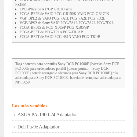
VGP-BPS8 de SONY VAIO FZ18E FZ19VN FZ21E FZ29VN
FZ18M ...
FPCBP82Z de A17GP GR100 serie
PCGA-BP2E de VAIO PCG-GR150K VAIO PCG-GR170K
VGP-BPL2 de VAIO PCG-7A1L PCG-7A2L PCG-7D2L
VGP-BPS2 de Sony VAIO PCG-7A1L PCG-7A2L PCG-7D2L
PCGA-BP505 de PCG-X505/P PCG-X505/SP
PCGA-BP3T de PCG-TR1A PCG-TR1AP
PCGA-BP2T de VAIO PCG-481N VAIO PCG-TR1/B
Tags : baterias para portatiles
Sony DCR PC1000E
| baterías Sony DCR
PC1000E para ordenadores portátil | piezas portatil
Sony DCR
PC1000E
| batería recargable adecuada para Sony DCR PC1000E | pila
adecuada para Sony DCR PC1000E | batería de reemplazo adecuada para
NP-FA50.
Los más vendidos
ASUS PA-1900-24 Adaptador
Dell Pa-9e Adaptador