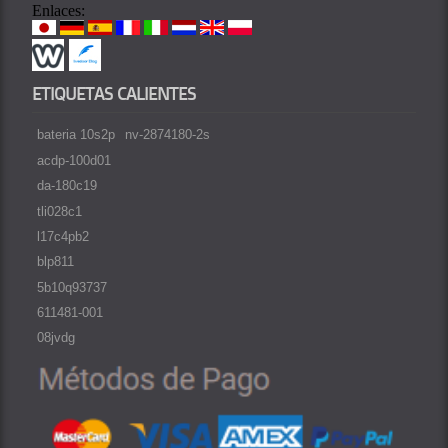
Enlaces:
ETIQUETAS CALIENTES
bateria 10s2p
nv-2874180-2s
acdp-100d01
da-180c19
tli028c1
l17c4pb2
blp811
5b10q93737
611481-001
08jvdg