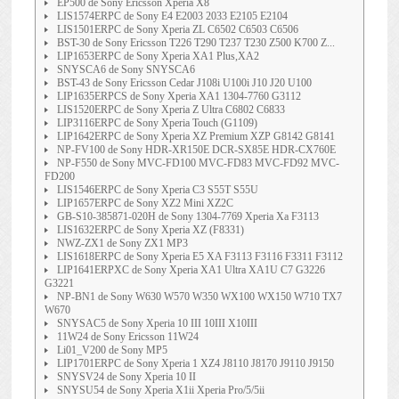
EP500 de Sony Ericsson Xperia X8
LIS1574ERPC de Sony E4 E2003 2033 E2105 E2104
LIS1501ERPC de Sony Xperia ZL C6502 C6503 C6506
BST-30 de Sony Ericsson T226 T290 T237 T230 Z500 K700 Z...
LIP1653ERPC de Sony Xperia XA1 Plus,XA2
SNYSCA6 de Sony SNYSCA6
BST-43 de Sony Ericsson Cedar J108i U100i J10 J20 U100
LIP1635ERPCS de Sony Xperia XA1 1304-7760 G3112
LIS1520ERPC de Sony Xperia Z Ultra C6802 C6833
LIP3116ERPC de Sony Xperia Touch (G1109)
LIP1642ERPC de Sony Xperia XZ Premium XZP G8142 G8141
NP-FV100 de Sony HDR-XR150E DCR-SX85E HDR-CX760E
NP-F550 de Sony MVC-FD100 MVC-FD83 MVC-FD92 MVC-
FD200
LIS1546ERPC de Sony Xperia C3 S55T S55U
LIP1657ERPC de Sony XZ2 Mini XZ2C
GB-S10-385871-020H de Sony 1304-7769 Xperia Xa F3113
LIS1632ERPC de Sony Xperia XZ (F8331)
NWZ-ZX1 de Sony ZX1 MP3
LIS1618ERPC de Sony Xperia E5 XA F3113 F3116 F3311 F3112
LIP1641ERPXC de Sony Xperia XA1 Ultra XA1U C7 G3226
G3221
NP-BN1 de Sony W630 W570 W350 WX100 WX150 W710 TX7
W670
SNYSAC5 de Sony Xperia 10 III 10III X10III
11W24 de Sony Ericsson 11W24
Li01_V200 de Sony MP5
LIP1701ERPC de Sony Xperia 1 XZ4 J8110 J8170 J9110 J9150
SNYSV24 de Sony Xperia 10 II
SNYSU54 de Sony Xperia X1ii Xperia Pro/5/5ii