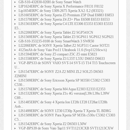
GB-S10-432830-020H de Sony Smart Watch
LIP1624ERPC de Sony Xperia X Performance F8131 F8132
Lip1654ERPC de Sony 1309-2675 Xperia XA2 /L2 (H3321)
LIS1605ERPC de Sony Xperia Z5 Premium Z5P Dual E6883 E6853
LIS1579ERPC de Sony Xperia Z4 Z3+ Plus E6508 E6533 E6553
LIS1561ERPC de Sony Xperia C4 LTE E5306 E5353 E5303 E5333
E5...
LIS2206ERPC de Sony Xperia Tablet Z2 SGP541CN
LIS1569ERPC de Sony Xperia Tablet Z3 SGP611 SGP612 SGP621
GB-S10-353235-0100 de Sony SmartWatch 3 SWR50
LI2206ERPC de SONY Xperia Talbet Z2 SGP511 Castor SOT21
4125mAh de Sony Vaio Pro11 Ultrabook 11.6 (Svp11216cw/s)
LIS1594ERPC de Sony Z5 compact Z5C Z5 mini E5823
LIS1558ERPC de Sony Xperia Z3 L55T L55U D6653 D6633
VGP-BPS33 de SONY VAIO SVT-14 SVT-15 T14 T15 Touchscreen
U...
LIS1547ERPC de SONY Z2A Z2 MINI ZL2 SOL25 D6563
Z2MINI
LIS1509ERPC de Sony Ericsson Xperia SP M35H C5302 C5303
C530...
LIS1576ERPC de Sony Xperia M4 Aqua E2303 E2333 E2353
LIS1532ERPC de Sony Xperia Z1s 4G version(L39t L39u L39W
C69...
LIS1485ERPC de Sony 4 Xperia Ion LT28i LT28 LT28at LT28h
Aob...
LIS1499ERPC de SONY LT30 LT30p Xperia T Xperia TL BDRG
LIS1509ERPC de SONY Para Xperia SP M35h c530x C5302 C5303
C5...
LIS1542ERPC de Sony Xperia Z2 D6503 L50W
VGP-BPS39 de Sony Vaio Tap11 SVT11213CXB SVT11213CXW