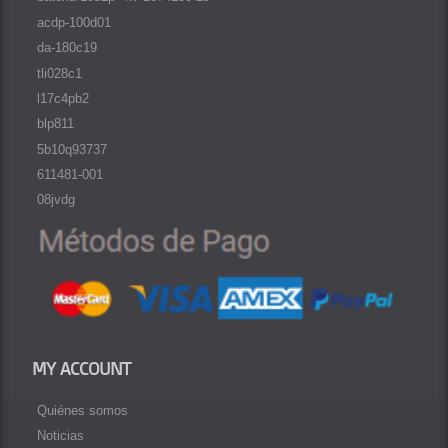
acdp-100d01
da-180c19
tli028c1
l17c4pb2
blp811
5b10q93737
611481-001
08jvdg
MY ACCOUNT
Quiénes somos
Noticias