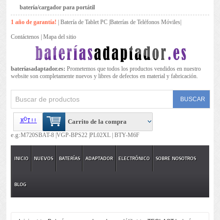
batería/cargador para portátil
1 año de garantía!
|
Batería de Tablet PC
|
Baterías de Teléfonos Móviles
|
Contáctenos
|
Mapa del sitio
bateríasadaptador.es:
Prometemos que todos los productos vendidos en nuestro
website son completamente nuevos y libres de defectos en material y fabricación.
Carrito de la compra
e.g:
M720SBAT-8 |
VGP-BPS22 |
PL02XL |
BTY-M6F
INICIO
NUEVOS
BATERÍAS
ADAPTADOR
ELECTRÓNICO
SOBRE NOSOTROS
BLOG