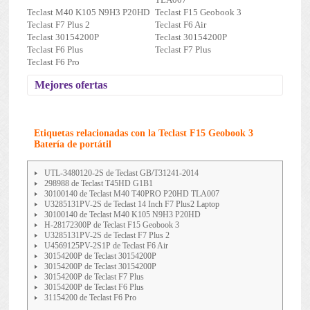
Teclast M40 K105 N9H3 P20HD
Teclast F15 Geobook 3
Teclast F7 Plus 2
Teclast F6 Air
Teclast 30154200P
Teclast 30154200P
Teclast F6 Plus
Teclast F7 Plus
Teclast F6 Pro
Mejores ofertas
Etiquetas relacionadas con la Teclast F15 Geobook 3
Batería de portátil
UTL-3480120-2S de Teclast GB/T31241-2014
298988 de Teclast T45HD G1B1
30100140 de Teclast M40 T40PRO P20HD TLA007
U3285131PV-2S de Teclast 14 Inch F7 Plus2 Laptop
30100140 de Teclast M40 K105 N9H3 P20HD
H-28172300P de Teclast F15 Geobook 3
U3285131PV-2S de Teclast F7 Plus 2
U4569125PV-2S1P de Teclast F6 Air
30154200P de Teclast 30154200P
30154200P de Teclast 30154200P
30154200P de Teclast F7 Plus
30154200P de Teclast F6 Plus
31154200 de Teclast F6 Pro