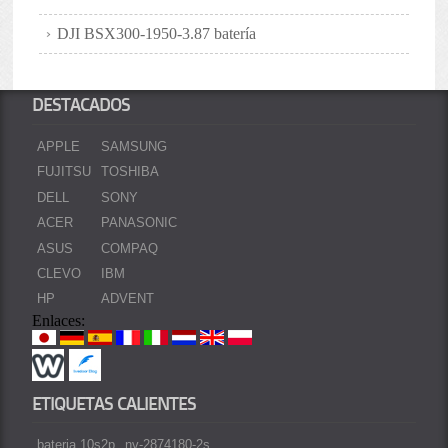
DJI BSX300-1950-3.87 batería
DESTACADOS
APPLE
SAMSUNG
FUJITSU
TOSHIBA
DELL
SONY
ACER
PANASONIC
ASUS
COMPAQ
CLEVO
IBM
HP
ADVENT
Enlaces:
ETIQUETAS CALIENTES
bateria 10s2p
nv-2874180-2s