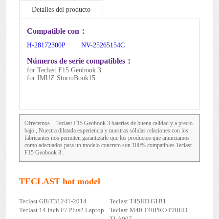
Detalles del producto
Mantenimiento de la batería
Compatible con：
H-28172300P
NV-25265154C
Números de serie compatibles：
for Teclast F15 Geobook 3
for IMUZ StormBook15
Ofrecemos
Teclast F15 Geobook 3
baterías de buena calidad y a precio
bajo , Nuestra dilatada experiencia y nuestras sólidas relaciones con los
fabricantes nos permiten garantizarle que los productos que anunciamos
como adecuados para un modelo concreto son 100% compatibles Teclast
F15 Geobook 3 .
TECLAST hot model
Teclast GB/T31241-2014
Teclast T45HD G1B1
Teclast 14 Inch F7 Plus2 Laptop
Teclast M40 T40PRO P20HD
TLA007