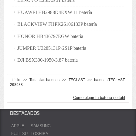
LENOVO L23D2P31 batería
HUAWEI HB2988D4EXW-11 batería
BLACKVIEW FHPK26106133P batería
HONOR HB436797EGW batería
JUMPER U3285131P-2S1P batería
DJI BSX300-1950-3.87 batería
>>
>>
>>
Inicio
Todas las baterías
TECLAST
baterías TECLAST
298988
Cómo elegir tu batería portátil
DESTACADOS
APPLE
SAMSUNG
FUJITSU
TOSHIBA