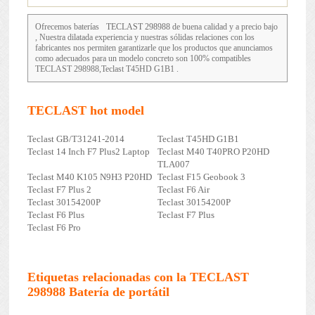
Ofrecemos baterías
TECLAST 298988
de buena calidad y a precio bajo
, Nuestra dilatada experiencia y nuestras sólidas relaciones con los
fabricantes nos permiten garantizarle que los productos que anunciamos
como adecuados para un modelo concreto son 100% compatibles
TECLAST 298988,Teclast T45HD G1B1 .
TECLAST hot model
Teclast GB/T31241-2014
Teclast T45HD G1B1
Teclast 14 Inch F7 Plus2 Laptop
Teclast M40 T40PRO P20HD
TLA007
Teclast M40 K105 N9H3 P20HD
Teclast F15 Geobook 3
Teclast F7 Plus 2
Teclast F6 Air
Teclast 30154200P
Teclast 30154200P
Teclast F6 Plus
Teclast F7 Plus
Teclast F6 Pro
Etiquetas relacionadas con la TECLAST
298988 Batería de portátil