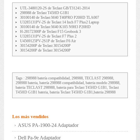
UTL-3480120-2S de Teclast GB/T31241-2014
298988 de Teclast T45HD G1B1
30100140 de Teclast M40 T40PRO P20HD TLA007
U3285131PV-2S de Teclast 14 Inch F7 Plus2 Laptop
30100140 de Teclast M40 K105 N9H3 P20HD
H-28172300P de Teclast F15 Geobook 3
U3285131PV-2S de Teclast F7 Plus 2
U4569125PV-2S1P de Teclast F6 Air
30154200P de Teclast 30154200P
30154200P de Teclast 30154200P
Tags : 298988 batería compatibilidad, 298988, TECLAST 298988,
298988 bateria, batería 298988 compatibilidad, bateria modelo 298988,
bateria TECLAST 298988, bateria para Teclast T45HD G1B1, Teclast
T45HD G1B1 bateria, bateria Teclast T45HD G1B1,bateria 298988
Los más vendidos
ASUS PA-1900-24 Adaptador
Dell Pa-9e Adaptador