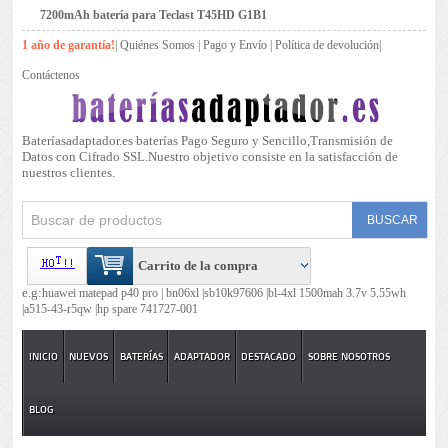
7200mAh batería para Teclast T45HD G1B1
1 año de garantía!
|
Quiénes Somos
|
Pago y Envío
|
Política de devolución
|
Contáctenos
Bateríasadaptador.es baterías Pago Seguro y Sencillo,Transmisión de
Datos con Cifrado SSL.Nuestro objetivo consiste en la satisfacción de
nuestros clientes.
Carrito de la compra
e.g:
huawei matepad p40 pro |
bn06xl |
sb10k97606 |
bl-4xl 1500mah 3.7v 5.55wh
|
a515-43-r5qw |
hp spare 741727-001
INICIO
NUEVOS
BATERÍAS
ADAPTADOR
DESTACADO
SOBRE NOSOTROS
BLOG