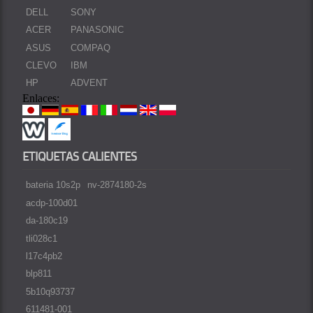
DELL
SONY
ACER
PANASONIC
ASUS
COMPAQ
CLEVO
IBM
HP
ADVENT
Enlaces:
ETIQUETAS CALIENTES
bateria 10s2p
nv-2874180-2s
acdp-100d01
da-180c19
tli028c1
l17c4pb2
blp811
5b10q93737
611481-001