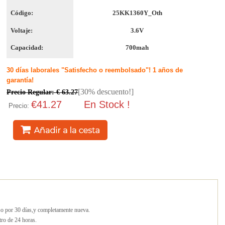
Código:
25KK1360Y_Oth
Voltaje:
3.6V
Capacidad:
700mah
30 días laborales "Satisfecho o reembolsado"! 1 años de
garantía!
[30% descuento!]
Precio Regular: € 63.27
€41.27
En Stock !
Precio:
lso por 30 días,y completamente nueva.
tro de 24 horas.