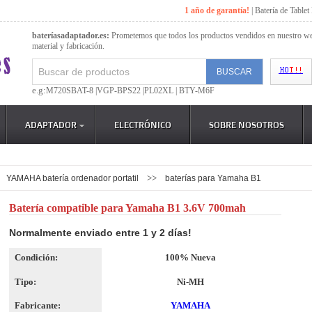
1 año de garantía!
|
Batería de Tablet
bateríasadaptador.es:
Prometemos que todos los productos vendidos en nuestro web
material y fabricación.
e.g:
M720SBAT-8 |
VGP-BPS22 |
PL02XL |
BTY-M6F
ADAPTADOR
ELECTRÓNICO
SOBRE NOSOTROS
>>
YAMAHA batería ordenador portatil
baterías para Yamaha B1
Batería compatible para Yamaha B1 3.6V 700mah
Normalmente enviado entre 1 y 2 días!
Condición:
100% Nueva
Tipo:
Ni-MH
Fabricante:
YAMAHA