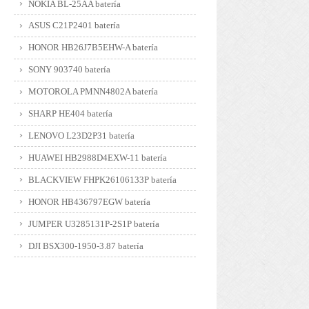
NOKIA BL-25AA batería
ASUS C21P2401 batería
HONOR HB26J7B5EHW-A batería
SONY 903740 batería
MOTOROLA PMNN4802A batería
SHARP HE404 batería
LENOVO L23D2P31 batería
HUAWEI HB2988D4EXW-11 batería
BLACKVIEW FHPK26106133P batería
HONOR HB436797EGW batería
JUMPER U3285131P-2S1P batería
DJI BSX300-1950-3.87 batería