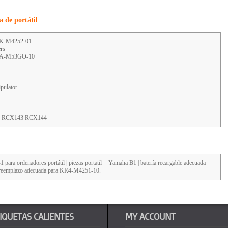
 de portátil
K-M4252-01
rs
KCA-M53GO-10
ulator
X RCX143 RCX144
 para ordenadores portátil | piezas portatil
Yamaha B1
| batería recargable adecuada
e reemplazo adecuada para KR4-M4251-10.
IQUETAS CALIENTES
MY ACCOUNT