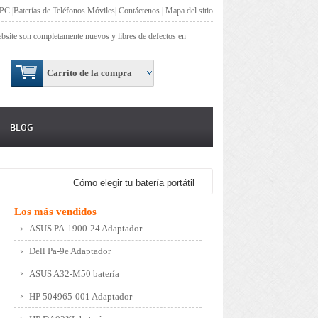
 PC
|
Baterías de Teléfonos Móviles
|
Contáctenos
|
Mapa del sitio
site son completamente nuevos y libres de defectos en
Carrito de la compra
BLOG
Cómo elegir tu batería portátil
Los más vendidos
ASUS PA-1900-24 Adaptador
Dell Pa-9e Adaptador
ASUS A32-M50 batería
HP 504965-001 Adaptador