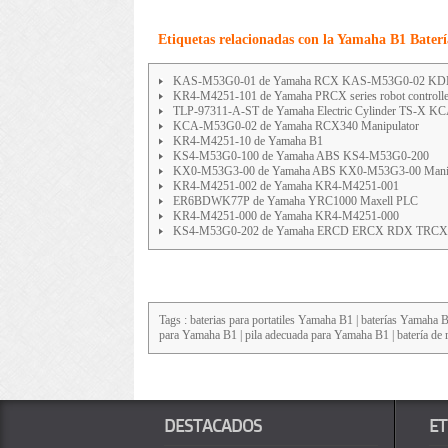
Etiquetas relacionadas con la Yamaha B1 Batería
KAS-M53G0-01 de Yamaha RCX KAS-M53G0-02 KD
KR4-M4251-101 de Yamaha PRCX series robot controlle
TLP-97311-A-ST de Yamaha Electric Cylinder TS-X 
KCA-M53G0-02 de Yamaha RCX340 Manipulator
KR4-M4251-10 de Yamaha B1
KS4-M53G0-100 de Yamaha ABS KS4-M53G0-200
KX0-M53G3-00 de Yamaha ABS KX0-M53G3-00 Manip
KR4-M4251-002 de Yamaha KR4-M4251-001
ER6BDWK77P de Yamaha YRC1000 Maxell PLC
KR4-M4251-000 de Yamaha KR4-M4251-000
KS4-M53G0-202 de Yamaha ERCD ERCX RDX TRC
Tags : baterias para portatiles
Yamaha B1
| baterías Yamaha B1
para Yamaha B1 | pila adecuada para Yamaha B1 | batería d
DESTACADOS
ET