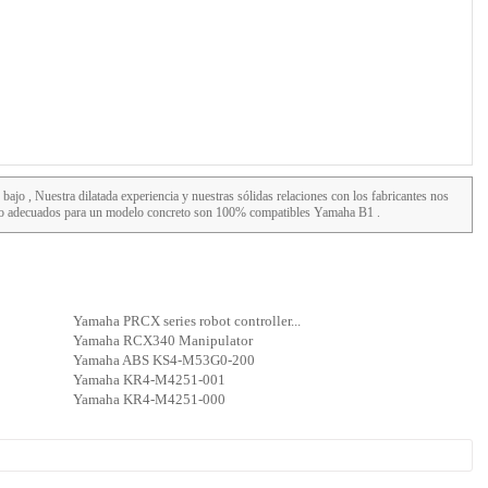
 bajo , Nuestra dilatada experiencia y nuestras sólidas relaciones con los fabricantes nos
mo adecuados para un modelo concreto son 100% compatibles Yamaha B1 .
Yamaha PRCX series robot controller...
Yamaha RCX340 Manipulator
Yamaha ABS KS4-M53G0-200
Yamaha KR4-M4251-001
Yamaha KR4-M4251-000