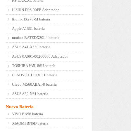
HP DA02XL batería
LISHIN DPS-90FB Adaptador
Itronix IX270-M batería
Apple A1331 batería
motion BATEDX20L4 batería
ASUS A41-X550 batería
ASUS 0A001-00260000 Adaptador
TOSHIBA PA5186U batería
LENOVO L13D3E31 batería
Clevo M560ABAT-8 batería
ASUS A32-N61 batería
Nuevo Bateria
VIVO BA96 batería
XIAOMI BN6D batería