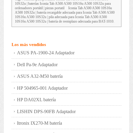
10S32u
| baterías Iconia Tab A500 A500 10S16u A500 10S32u para
ordenadores portátil | piezas portatil
Iconia Tab A500 A500 10S16u
A500 10S32u
| batería recargable adecuada para Iconia Tab A500 A500
10S16u A500 10S32u | pila adecuada para Iconia Tab A500 A500
10S16u A500 10S32u | batería de reemplazo adecuada para BAT-1010.
Los más vendidos
ASUS PA-1900-24 Adaptador
Dell Pa-9e Adaptador
ASUS A32-M50 batería
HP 504965-001 Adaptador
HP DA02XL batería
LISHIN DPS-90FB Adaptador
Itronix IX270-M batería