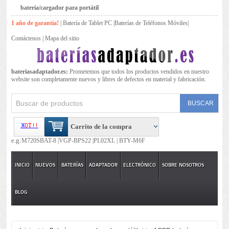
batería/cargador para portátil
1 año de garantía!
|
Batería de Tablet PC
|
Baterías de Teléfonos Móviles
|
Contáctenos
|
Mapa del sitio
bateríasadaptador.es:
Prometemos que todos los productos vendidos en nuestro
website son completamente nuevos y libres de defectos en material y fabricación.
Carrito de la compra
e.g:
M720SBAT-8 |
VGP-BPS22 |
PL02XL |
BTY-M6F
INICIO
NUEVOS
BATERÍAS
ADAPTADOR
ELECTRÓNICO
SOBRE NOSOTROS
BLOG