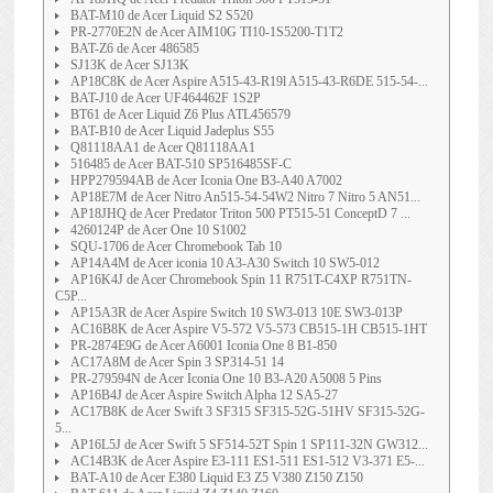
BAT-M10 de Acer Liquid S2 S520
PR-2770E2N de Acer AIM10G TI10-1S5200-T1T2
BAT-Z6 de Acer 486585
SJ13K de Acer SJ13K
AP18C8K de Acer Aspire A515-43-R19l A515-43-R6DE 515-54-...
BAT-J10 de Acer UF464462F 1S2P
BT61 de Acer Liquid Z6 Plus ATL456579
BAT-B10 de Acer Liquid Jadeplus S55
Q81118AA1 de Acer Q81118AA1
516485 de Acer BAT-510 SP516485SF-C
HPP279594AB de Acer Iconia One B3-A40 A7002
AP18E7M de Acer Nitro An515-54-54W2 Nitro 7 Nitro 5 AN51...
AP18JHQ de Acer Predator Triton 500 PT515-51 ConceptD 7 ...
4260124P de Acer One 10 S1002
SQU-1706 de Acer Chromebook Tab 10
AP14A4M de Acer iconia 10 A3-A30 Switch 10 SW5-012
AP16K4J de Acer Chromebook Spin 11 R751T-C4XP R751TN-
C5P...
AP15A3R de Acer Aspire Switch 10 SW3-013 10E SW3-013P
AC16B8K de Acer Aspire V5-572 V5-573 CB515-1H CB515-1HT
PR-2874E9G de Acer A6001 Iconia One 8 B1-850
AC17A8M de Acer Spin 3 SP314-51 14
PR-279594N de Acer Iconia One 10 B3-A20 A5008 5 Pins
AP16B4J de Acer Aspire Switch Alpha 12 SA5-27
AC17B8K de Acer Swift 3 SF315 SF315-52G-51HV SF315-52G-
5...
AP16L5J de Acer Swift 5 SF514-52T Spin 1 SP111-32N GW312...
AC14B3K de Acer Aspire E3-111 ES1-511 ES1-512 V3-371 E5-...
BAT-A10 de Acer E380 Liquid E3 Z5 V380 Z150 Z150