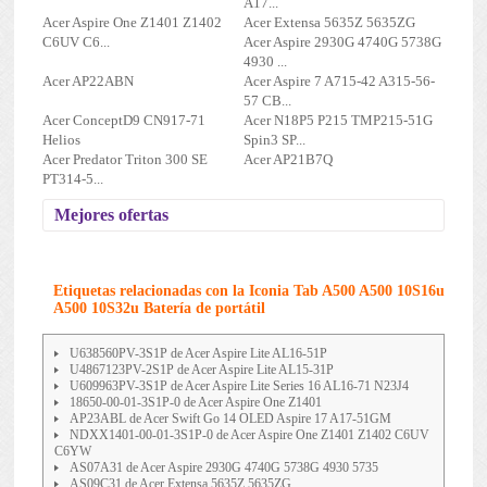
A17...
Acer Aspire One Z1401 Z1402
Acer Extensa 5635Z 5635ZG
C6UV C6...
Acer Aspire 2930G 4740G 5738G
4930 ...
Acer AP22ABN
Acer Aspire 7 A715-42 A315-56-
57 CB...
Acer ConceptD9 CN917-71
Acer N18P5 P215 TMP215-51G
Helios
Spin3 SP...
Acer Predator Triton 300 SE
Acer AP21B7Q
PT314-5...
Mejores ofertas
Etiquetas relacionadas con la Iconia Tab A500 A500 10S16u
A500 10S32u Batería de portátil
U638560PV-3S1P de Acer Aspire Lite AL16-51P
U4867123PV-2S1P de Acer Aspire Lite AL15-31P
U609963PV-3S1P de Acer Aspire Lite Series 16 AL16-71 N23J4
18650-00-01-3S1P-0 de Acer Aspire One Z1401
AP23ABL de Acer Swift Go 14 OLED Aspire 17 A17-51GM
NDXX1401-00-01-3S1P-0 de Acer Aspire One Z1401 Z1402 C6UV
C6YW
AS07A31 de Acer Aspire 2930G 4740G 5738G 4930 5735
AS09C31 de Acer Extensa 5635Z 5635ZG