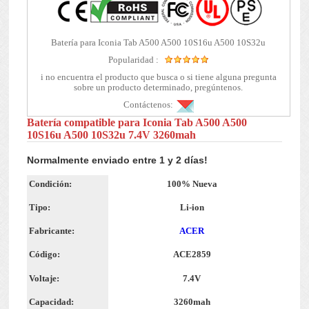
Batería para Iconia Tab A500 A500 10S16u A500 10S32u
Popularidad :
i no encuentra el producto que busca o si tiene alguna pregunta
sobre un producto determinado, pregúntenos.
Contáctenos:
Batería compatible para Iconia Tab A500 A500
10S16u A500 10S32u 7.4V 3260mah
Normalmente enviado entre 1 y 2 días!
Condición:
100% Nueva
Tipo:
Li-ion
Fabricante:
ACER
Código:
ACE2859
Voltaje:
7.4V
Capacidad:
3260mah