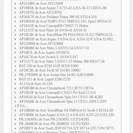
AP22ABN de Acer AP22ABN
AP19B5K de Acer Aspire 7 A715-42 A315-56-57 CB315-3H
AP21B7Q de Acer AP21B7Q
AP20A7N de Acer Predator Triton 300 SE PT314-51S
AP18H18J de Acer N18P5 P215 TMP215-51G Spin3 SP314-53
AP18A5P de Acer ConceptD9 CN917-71 Helios
AP21A5T de Acer Nitro 16 AN16-41 AN16-51
AP18L4K de Acer TravelMate P6 P614 P614-51-G2 TMP614-51-...
AP18B18J de Acer Aspire 3 A314-32-C A314-32-P A314-32-P82...
AP21D8M de Acer AP21D8M
AP18E8M de Acer Nitro 5 AN515-54 AN517-51
AP18E5L de Acer Aspire AP18E5L
AP16C56 de Acer Switch V 10 SW5-017
AP21A7T de Acer Nitro 5 AN517-55 Helios 300 PH317-56
BAT-310 de Acer E310 S120 M310 S300
AP20CBL de Acer Swift SF314 R5-5500U
PR-279594N de Acer Iconia One 10 B3-A20 A5008
BAT-311 de Acer Liquid Z200 Z220
AL13A de Acer AL13A
AP18F4M de Acer Chromebook 715 CB715 CB714
AP19D5P de Acer ConceptD CN315 Pro Ezel CC314
AP16L8J de Acer Chromebook Spin 311 CP311-3H-K2RJ
AP19A8K de Acer Chromebook Spin 11 CP311-1HN-C2DV
CP311-...
AP19B8M de Acer TravelMate P4 TMP414-51 Swift 3 SF314-59
AP19B8K de Acer Aspire A314-22 A314-22G A315-23 A315-23G
PR-234385G de Acer PR-234385G 11CP3/43/85
PR-284983N de Acer PR-284983N 11CP3/50/83
AP18D7J de Acer Swift 2019 SF714-52T SF714-52T-71JW SF71...
AP18JHQ de Acer Predator Triton 500 PT515-51