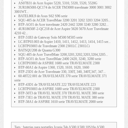
AS07B31 de Acer Aspire 5220, 5310, 5320, 5520, 5520G
3UR18650H-QC174 de ACER TM3000 travelmate 3000 3001 3002
3001WT...
BATEL80L9 de Asus S62 S96 serie
SQU-405 de ACER TravelMate 3200 3201 3202 3203 3204 3205...
BTP-AOJ1 de Acer travelmate 2420 2442 3200 3240 3280 3282...
4UR18650F-2-QC218 de Acer Aspire 5620 5670 Acer Travelmate
4210 42...
BTP-51B3 de Gateway Solo M500 M505 serie
LC.BTP03.003 de Aspire 1410, 1411, 1412, 1413, 1414, 1415 ser...
LCBTP03003 de Travelmate 2300 2301LC 2301LCi
BATSQU208 de Quanta G300
SQU-405 de Acer TravelMate 3200,3201,3202,3203,3204,3205...
BTP-AOJ1 de Acer TravelMate 2400 2420, 3240, 3280 serie
LCBTP03003 de ASPIRE 1680 serie TRAVELMATE 2300
BTP-60A1 de Aspire 1360, 1520, 1610, 1620, 1660
BTP-25D1 de Acer Travelmate 330, 330T, 340, 340T,347, 347...
60.48T22.001 de TRAVELMATE 370 serie TRAVELMATE 371
serie
BTP-43D1 de TRAVELMATE 222 TRAVELMATE 223
LCBTP03003 de ASPIRE 1680 serie TRAVELMATE 2300
BTP-50T3 de TRAVEL MATE 370 TRAVEL MATE 380 serie
BTP-73E1 de TRAVEL MATE 370 TRAVEL MATE 380 serie
BTP-58A1 de ASPIRE 1610 serie TRAVELMATE 2000 serie
Tags : baterias para portatiles
Iconia Tab A500 A500 10S16u A500