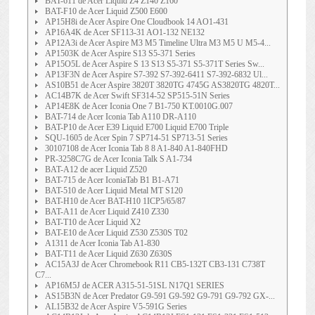
BAT-611 de Acer Liquid Z4 Z140 Z160
BAT-F10 de Acer Liquid Z500 E600
AP15H8i de Acer Aspire One Cloudbook 14 AO1-431
AP16A4K de Acer SF113-31 AO1-132 NE132
AP12A3i de Acer Aspire M3 M5 Timeline Ultra M3 M5 U M5-4...
AP1503K de Acer Aspire S13 S5-371 Series
AP15O5L de Acer Aspire S 13 S13 S5-371 S5-371T Series Sw...
AP13F3N de Acer Aspire S7-392 S7-392-6411 S7-392-6832 Ul...
AS10B51 de Acer Aspire 3820T 3820TG 4745G AS3820TG 4820T...
AC14B7K de Acer Swift SF314-52 SP515-51N Series
AP14E8K de Acer Iconia One 7 B1-750 KT.0010G.007
BAT-714 de Acer Iconia Tab A110 DR-A110
BAT-P10 de Acer E39 Liquid E700 Liquid E700 Triple
SQU-1605 de Acer Spin 7 SP714-51 SP713-51 Series
30107108 de Acer Iconia Tab 8 8 A1-840 A1-840FHD
PR-3258C7G de Acer Iconia Talk S A1-734
BAT-A12 de acer Liquid Z520
BAT-715 de Acer IconiaTab B1 B1-A71
BAT-510 de Acer Liquid Metal MT S120
BAT-H10 de Acer BAT-H10 1ICP5/65/87
BAT-A11 de Acer Liquid Z410 Z330
BAT-T10 de Acer Liquid X2
BAT-E10 de Acer Liquid Z530 Z530S T02
A1311 de Acer Iconia Tab A1-830
BAT-T11 de Acer Liquid Z630 Z630S
AC15A3J de Acer Chromebook R11 CB5-132T CB3-131 C738T
C7...
AP16M5J de ACER A315-51-51SL N17Q1 SERIES
AS15B3N de Acer Predator G9-591 G9-592 G9-791 G9-792 GX-...
AL15B32 de Acer Aspire V5-591G Series