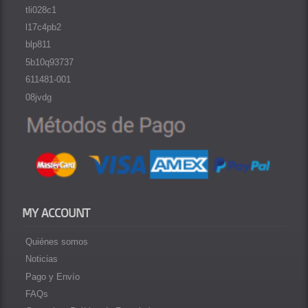
tli028c1
l17c4pb2
blp811
5b10q93737
611481-001
08jvdg
MY ACCOUNT
Quiénes somos
Noticias
Pago y Envío
FAQs