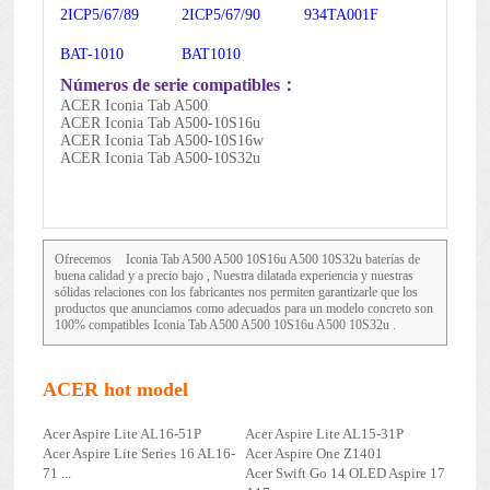
2ICP5/67/89
2ICP5/67/90
934TA001F
BAT-1010
BAT1010
Números de serie compatibles：
ACER Iconia Tab A500
ACER Iconia Tab A500-10S16u
ACER Iconia Tab A500-10S16w
ACER Iconia Tab A500-10S32u
Ofrecemos
Iconia Tab A500 A500 10S16u A500 10S32u
baterías de
buena calidad y a precio bajo , Nuestra dilatada experiencia y nuestras
sólidas relaciones con los fabricantes nos permiten garantizarle que los
productos que anunciamos como adecuados para un modelo concreto son
100% compatibles Iconia Tab A500 A500 10S16u A500 10S32u .
ACER hot model
Acer Aspire Lite AL16-51P
Acer Aspire Lite AL15-31P
Acer Aspire Lite Series 16 AL16-
Acer Aspire One Z1401
71 ...
Acer Swift Go 14 OLED Aspire 17