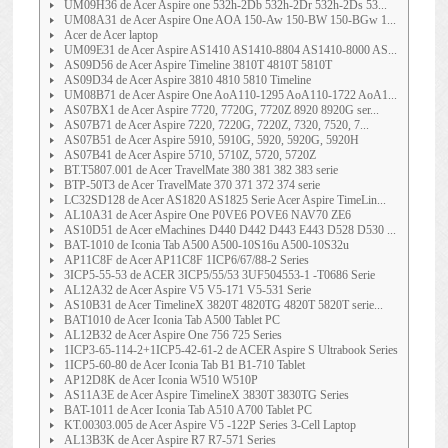
UM09H36 de Acer Aspire one 532h-2Db 532h-2Dr 532h-2Ds 53...
UM08A31 de Acer Aspire One AOA 150-Aw 150-BW 150-BGw 1...
Acer de Acer laptop
UM09E31 de Acer Aspire AS1410 AS1410-8804 AS1410-8000 AS...
AS09D56 de Acer Aspire Timeline 3810T 4810T 5810T
AS09D34 de Acer Aspire 3810 4810 5810 Timeline
UM08B71 de Acer Aspire One AoA110-1295 AoA110-1722 AoA1...
AS07BX1 de Acer Aspire 7720, 7720G, 7720Z 8920 8920G ser...
AS07B71 de Acer Aspire 7220, 7220G, 7220Z, 7320, 7520, 7...
AS07B51 de Acer Aspire 5910, 5910G, 5920, 5920G, 5920H
AS07B41 de Acer Aspire 5710, 5710Z, 5720, 5720Z
BT.T5807.001 de Acer TravelMate 380 381 382 383 serie
BTP-50T3 de Acer TravelMate 370 371 372 374 serie
LC32SD128 de Acer AS1820 AS1825 Serie Acer Aspire TimeLin...
AL10A31 de Acer Aspire One P0VE6 POVE6 NAV70 ZE6
AS10D51 de Acer eMachines D440 D442 D443 E443 D528 D530 ...
BAT-1010 de Iconia Tab A500 A500-10S16u A500-10S32u
AP11C8F de Acer AP11C8F 1ICP6/67/88-2 Series
3ICP5-55-53 de ACER 3ICP5/55/53 3UF504553-1 -T0686 Serie
AL12A32 de Acer Aspire V5 V5-171 V5-531 Serie
AS10B31 de Acer TimelineX 3820T 4820TG 4820T 5820T serie...
BAT1010 de Acer Iconia Tab A500 Tablet PC
AL12B32 de Acer Aspire One 756 725 Series
1ICP3-65-114-2+1ICP5-42-61-2 de ACER Aspire S Ultrabook Series
1ICP5-60-80 de Acer Iconia Tab B1 B1-710 Tablet
AP12D8K de Acer Iconia W510 W510P
AS11A3E de Acer Aspire TimelineX 3830T 3830TG Series
BAT-1011 de Acer Iconia Tab A510 A700 Tablet PC
KT.00303.005 de Acer Aspire V5 -122P Series 3-Cell Laptop
AL13B3K de Acer Aspire R7 R7-571 Series