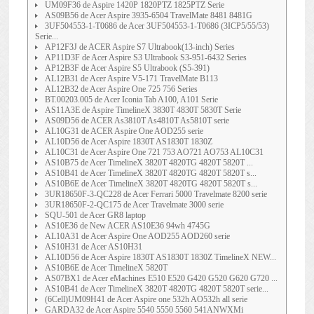
UM09F36 de Aspire 1420P 1820PTZ 1825PTZ Serie
AS09B56 de Acer Aspire 3935-6504 TravelMate 8481 8481G
3UF504553-1-T0686 de Acer 3UF504553-1-T0686 (3ICP5/55/53)
Serie...
AP12F3J de ACER Aspire S7 Ultrabook(13-inch) Series
AP11D3F de Acer Aspire S3 Ultrabook S3-951-6432 Series
AP12B3F de Acer Aspire S5 Ultrabook (S5-391)
AL12B31 de Acer Aspire V5-171 TravelMate B113
AL12B32 de Acer Aspire One 725 756 Series
BT.00203.005 de Acer Iconia Tab A100, A101 Serie
AS11A3E de Aspire TimelineX 3830T 4830T 5830T Serie
AS09D56 de ACER As3810T As4810T As5810T serie
AL10G31 de ACER Aspire One AOD255 serie
AL10D56 de Acer Aspire 1830T AS1830T 1830Z
AL10C31 de Acer Aspire One 721 753 AO721 AO753 AL10C31
AS10B75 de Acer TimelineX 3820T 4820TG 4820T 5820T ...
AS10B41 de Acer TimelineX 3820T 4820TG 4820T 5820T s...
AS10B6E de Acer TimelineX 3820T 4820TG 4820T 5820T s...
3UR18650F-3-QC228 de Acer Ferrari 5000 Travelmate 8200 serie
3UR18650F-2-QC175 de Acer Travelmate 3000 serie
SQU-501 de Acer GR8 laptop
AS10E36 de New ACER AS10E36 94wh 4745G
AL10A31 de Acer Aspire One AOD255 AOD260 serie
AS10H31 de Acer AS10H31
AL10D56 de Acer Aspire 1830T AS1830T 1830Z TimelineX NEW...
AS10B6E de Acer TimelineX 5820T
AS07BX1 de Acer eMachines E510 E520 G420 G520 G620 G720 ...
AS10B41 de Acer TimelineX 3820T 4820TG 4820T 5820T serie...
(6Cell)UM09H41 de Acer Aspire one 532h AO532h all serie
GARDA32 de Acer Aspire 5540 5550 5560 541ANWXMi