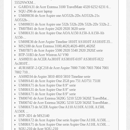
5552NWXM...
GARDA31 de Acer Extensa 3100 TravelMate 4320 6252 6231 6...
SQU-Z96 de acer laptop
UM09H36 de Acer Aspire one AO532h-2Ds AO532h-21s
AO532h-...
UM09H31 de Acer Aspire one 532h 532h-2Db 532h-2Dr 532h-2...
TM07B41 de Acer Aspire 2420 2920 3620 serie
UM08A31 de Acer Aspire One AOA A150 A150-A A150-Ab
A150-...
UM09E36 de Acer Aspire Timeline 1810T AS1810T AS1810T-35...
MS2180 de Acer Extensa 3100,4620,4620-4691,4620Z
TM07B71 de Acer Aspire 5590 2920 5540 2920 2920Z serie
BTP-51B3 de Acer Wistron AJ V90
AS09D31 de ACER As3810T AS3810T-6197 AS3810T-H22
As3810T...
4UR1685F-2-QC218 de Acer Aspire 7000 7100 7003 7004 7001
7002 710...
AS09D34 de Aspire 3810 4810 5810 Timeline serie
UM09A41 de Acer Aspire One ZG8 pro 751 AO751 751H
UM08A71 de Acer Aspire One 8.9" serie
UM08A31 de Acer Aspire One 8.9" serie
UM08A71 de Acer Aspire One 8.9" serie
TM00741 de Acer Extensa 5620G 5210 5220 5620Z TravelMat...
TM00742 de Acer Extensa 5620G 5210 5220 5620Z TravelMate...
UM08A73 de ACER Aspire One A110 A110X A110L A150L
A150X ...
BTP-3D1 de MS2140
UM08A72 de Acer Aspire One serie Aspire One A110L A150L ...
UM08A71 de Acer Aspire One serie Aspire One A110L A150L ...
SQU-210 de Acer SQU-210