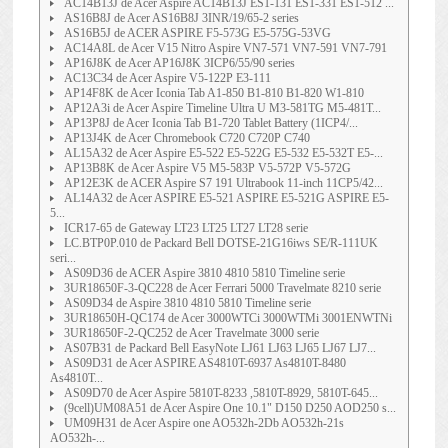
AC14B13J de Acer Aspire AC14B13J ES1-131 ES1-331 ES1-512 ...
AS16B8J de Acer AS16B8J 3INR/19/65-2 series
AS16B5J de ACER ASPIRE F5-573G E5-575G-53VG
AC14A8L de Acer V15 Nitro Aspire VN7-571 VN7-591 VN7-791
AP16J8K de Acer AP16J8K 3ICP6/55/90 series
AC13C34 de Acer Aspire V5-122P E3-111
AP14F8K de Acer Iconia Tab A1-850 B1-810 B1-820 W1-810
AP12A3i de Acer Aspire Timeline Ultra U M3-581TG M5-481T...
AP13P8J de Acer Iconia Tab B1-720 Tablet Battery (1ICP4/...
AP13J4K de Acer Chromebook C720 C720P C740
AL15A32 de Acer Aspire E5-522 E5-522G E5-532 E5-532T E5-...
AP13B8K de Acer Aspire V5 M5-583P V5-572P V5-572G
AP12E3K de ACER Aspire S7 191 Ultrabook 11-inch 11CP5/42...
AL14A32 de Acer ASPIRE E5-521 ASPIRE E5-521G ASPIRE E5-
5...
ICR17-65 de Gateway LT23 LT25 LT27 LT28 serie
LC.BTP0P.010 de Packard Bell DOTSE-21G16iws SE/R-111UK
seri...
AS09D36 de ACER Aspire 3810 4810 5810 Timeline serie
3UR18650F-3-QC228 de Acer Ferrari 5000 Travelmate 8210 serie
AS09D34 de Aspire 3810 4810 5810 Timeline serie
3UR18650H-QC174 de Acer 3000WTCi 3000WTMi 3001ENWTNi
3UR18650F-2-QC252 de Acer Travelmate 3000 serie
AS07B31 de Packard Bell EasyNote LJ61 LJ63 LJ65 LJ67 LJ7...
AS09D31 de Acer ASPIRE AS4810T-6937 As4810T-8480
As4810T...
AS09D70 de Acer Aspire 5810T-8233 ,5810T-8929, 5810T-645...
(9cell)UM08A51 de Acer Aspire One 10.1" D150 D250 AOD250 s...
UM09H31 de Acer Aspire one AO532h-2Db AO532h-21s
AO532h-...