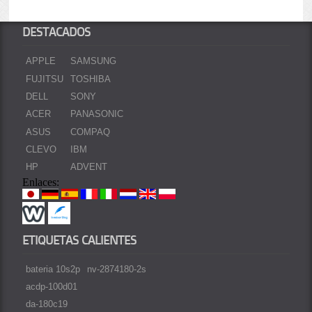
DESTACADOS
APPLE
SAMSUNG
FUJITSU
TOSHIBA
DELL
SONY
ACER
PANASONIC
ASUS
COMPAQ
CLEVO
IBM
HP
ADVENT
Enlaces:
ETIQUETAS CALIENTES
bateria 10s2p
nv-2874180-2s
acdp-100d01
da-180c19