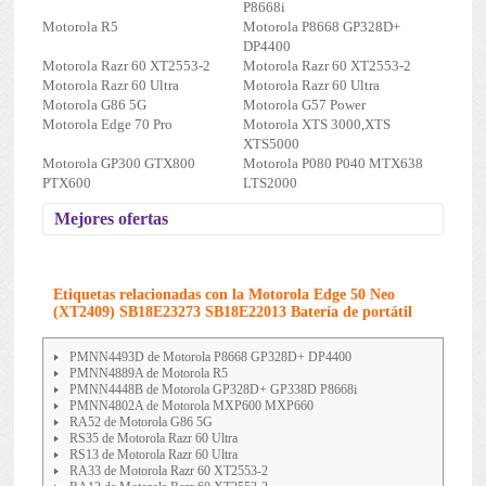
P8668i
Motorola R5
Motorola P8668 GP328D+
DP4400
Motorola Razr 60 XT2553-2
Motorola Razr 60 XT2553-2
Motorola Razr 60 Ultra
Motorola Razr 60 Ultra
Motorola G86 5G
Motorola G57 Power
Motorola Edge 70 Pro
Motorola XTS 3000,XTS
XTS5000
Motorola GP300 GTX800
Motorola P080 P040 MTX638
PTX600
LTS2000
Mejores ofertas
Etiquetas relacionadas con la Motorola Edge 50 Neo
(XT2409) SB18E23273 SB18E22013 Batería de portátil
PMNN4493D de Motorola P8668 GP328D+ DP4400
PMNN4889A de Motorola R5
PMNN4448B de Motorola GP328D+ GP338D P8668i
PMNN4802A de Motorola MXP600 MXP660
RA52 de Motorola G86 5G
RS35 de Motorola Razr 60 Ultra
RS13 de Motorola Razr 60 Ultra
RA33 de Motorola Razr 60 XT2553-2