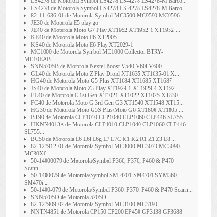
LS4278 de Motorola Symbol LS4278 LS-4278 LS4278-M Barco...
LS4278 de Motorola Symbol LS4278 LS-4278 LS4278-M Barco...
82-111636-01 de Motorola Symbol MC9500 MC9590 MC9596
JE30 de Motorola E5 play go
JE40 de Motorola Moto G7 Play XT1952 XT1952-1 XT1952-...
KE40 de Motorola Moto E6 XT2005
KS40 de Motorola Moto E6 Play XT2029-1
MC1000 de Motorola Symbol MC1000 Collector BTRY-
MC10EAB...
SNN5705B de Motorola Nextel Boost V540 V60i V600
GL40 de Motorola Moto Z Play Droid XT1635 XT1635-01 X...
HG40 de Motorola Moto G5 Plus XT1684 XT1685 XT1687
JS40 de Motorola Moto Z3 Play XT1929-1 XT1929-4 XT192...
EL40 de Motorola E 1st Gen XT1021 XT1022 XT1025 XT830...
FC40 de Motorola Moto G 3rd Gen G3 XT1540 XT1548 XT15...
HG30 de Motorola Moto G5S Plus/Moto G6 XT1806 XT1805 ...
BT90 de Motorola CLP1010 CLP1040 CLP1060 CLP446 SL755...
HKNN4013A de Motorola CLP1010 CLP1040 CLP1060 CLP446
SL755...
BC50 de Motorola L6 L6i L6g L7 L7C K1 K2 R1 Z1 Z3 E8 ...
82-127912-01 de Motorola Symbol MC3000 MC3070 MC3090
MC30X0
50-14000079 de Motorola/Symbol P360, P370, P460 & P470
Scann...
50-1400079 de Motorola/Symbol SM-4701 SM4701 SYM360
SM470i ...
50-1400-079 de Motorola/Symbol P360, P370, P460 & P470 Scann...
SNN5705D de Motorola 5705D
82-127909-02 de Motorola Symbol MC3100 MC3190
NNTN4851 de Motorola CP150 CP200 EP450 GP3138 GP3688