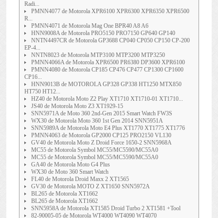
Radi...
PMNN4077 de Motorola XPR6100 XPR6300 XPR6350 XPR6500
R...
PMNN4071 de Motorola Mag One BPR40 A8 A6
HNN9008A de Motorola PRO5150 PRO7150 GP640 GP140
NNTN4497CR de Motorola GP3688 CP040 CP050 CP150 CP-200
EP-4...
NNTN8023 de Motorola MTP3100 MTP3200 MTP3250
PMNN4066A de Motorola XPR6500 PR6380 DP3600 XPR6100
PMNN4080 de Motorola CP185 CP476 CP477 CP1300 CP1600
CP16...
HNN9013B de MOTOROLA GP328 GP338 HT1250 MTX850
HT750 HT12...
HZ40 de Motorola Moto Z2 Play XT1710 XT1710-01 XT1710...
JS40 de Motorola Moto Z3 XT1929-15
SNN5971A de Moto 360 2nd-Gen 2015 Smart Watch FW3S
WX30 de Motorola Moto 360 1st Gen 2014 SNN5951A
SNN5989A de Motorola Moto E4 Plus XT1770 XT1775 XT1776
PMNN4063 de Motorola GP2000 CP125 PRO2150 VL130
GV40 de Motorola Moto Z Droid Force 1650-2 SNN5968A
MC55 de Motorola Symbol MC55/MC5590/MC55A0
MC55 de Motorola Symbol MC55/MC5590/MC55A0
GA40 de Motorola Moto G4 Plus
WX30 de Moto 360 Smart Watch
FL40 de Motorola Droid Maxx 2 XT1565
GV30 de Motorola MOTO Z XT1650 SNN5972A
BL265 de Motorola XT1662
BL265 de Motorola XT1662
SNN5958A de Motorola XT1585 Droid Turbo 2 XT1581 +Tool
82-90005-05 de Motorola WT4000 WT4090 WT4070