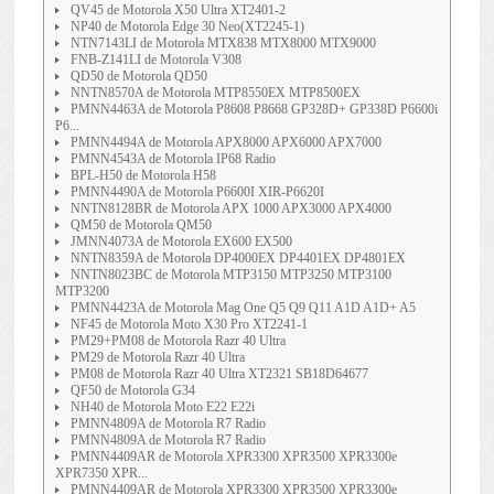
QV45 de Motorola X50 Ultra XT2401-2
NP40 de Motorola Edge 30 Neo(XT2245-1)
NTN7143LI de Motorola MTX838 MTX8000 MTX9000
FNB-Z141LI de Motorola V308
QD50 de Motorola QD50
NNTN8570A de Motorola MTP8550EX MTP8500EX
PMNN4463A de Motorola P8608 P8668 GP328D+ GP338D P6600i
P6...
PMNN4494A de Motorola APX8000 APX6000 APX7000
PMNN4543A de Motorola IP68 Radio
BPL-H50 de Motorola H58
PMNN4490A de Motorola P6600I XIR-P6620I
NNTN8128BR de Motorola APX 1000 APX3000 APX4000
QM50 de Motorola QM50
JMNN4073A de Motorola EX600 EX500
NNTN8359A de Motorola DP4000EX DP4401EX DP4801EX
NNTN8023BC de Motorola MTP3150 MTP3250 MTP3100
MTP3200
PMNN4423A de Motorola Mag One Q5 Q9 Q11 A1D A1D+ A5
NF45 de Motorola Moto X30 Pro XT2241-1
PM29+PM08 de Motorola Razr 40 Ultra
PM29 de Motorola Razr 40 Ultra
PM08 de Motorola Razr 40 Ultra XT2321 SB18D64677
QF50 de Motorola G34
NH40 de Motorola Moto E22 E22i
PMNN4809A de Motorola R7 Radio
PMNN4809A de Motorola R7 Radio
PMNN4409AR de Motorola XPR3300 XPR3500 XPR3300e
XPR7350 XPR...
PMNN4409AR de Motorola XPR3300 XPR3500 XPR3300e