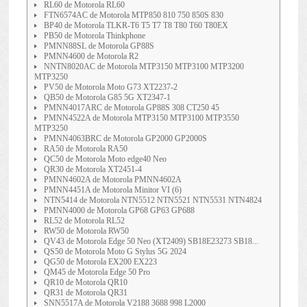
RL60 de Motorola RL60
FTN6574AC de Motorola MTP850 810 750 850S 830
BP40 de Motorola TLKR-T6 T5 T7 T8 T80 T60 T80EX
PB50 de Motorola Thinkphone
PMNN88SL de Motorola GP88S
PMNN4600 de Motorola R2
NNTN8020AC de Motorola MTP3150 MTP3100 MTP3200
MTP3250
PV50 de Motorola Moto G73 XT2237-2
QB50 de Motorola G85 5G XT2347-1
PMNN4017ARC de Motorola GP88S 308 CT250 45
PMNN4522A de Motorola MTP3150 MTP3100 MTP3550
MTP3250
PMNN4063BRC de Motorola GP2000 GP2000S
RA50 de Motorola RA50
QC50 de Motorola Moto edge40 Neo
QR30 de Motorola XT2451-4
PMNN4602A de Motorola PMNN4602A
PMNN4451A de Motorola Minitor VI (6)
NTN5414 de Motorola NTN5512 NTN5521 NTN5531 NTN4824
PMNN4000 de Motorola GP68 GP63 GP688
RL52 de Motorola RL52
RW50 de Motorola RW50
QV43 de Motorola Edge 50 Neo (XT2409) SB18E23273 SB18...
QS50 de Motorola Moto G Stylus 5G 2024
QG50 de Motorola EX200 EX223
QM45 de Motorola Edge 50 Pro
QR10 de Motorola QR10
QR31 de Motorola QR31
SNN5517A de Motorola V2188 3688 998 L2000