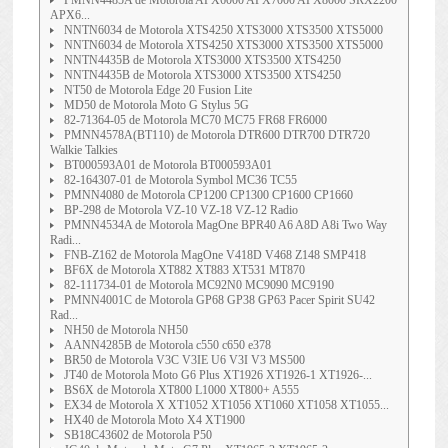
PMNN4485A de Motorola APX6000 APX7000 APX8000 SRX2200
APX6...
NNTN6034 de Motorola XTS4250 XTS3000 XTS3500 XTS5000
NNTN6034 de Motorola XTS4250 XTS3000 XTS3500 XTS5000
NNTN4435B de Motorola XTS3000 XTS3500 XTS4250
NNTN4435B de Motorola XTS3000 XTS3500 XTS4250
NT50 de Motorola Edge 20 Fusion Lite
MD50 de Motorola Moto G Stylus 5G
82-71364-05 de Motorola MC70 MC75 FR68 FR6000
PMNN4578A(BT110) de Motorola DTR600 DTR700 DTR720
Walkie Talkies
BT000593A01 de Motorola BT000593A01
82-164307-01 de Motorola Symbol MC36 TC55
PMNN4080 de Motorola CP1200 CP1300 CP1600 CP1660
BP-298 de Motorola VZ-10 VZ-18 VZ-12 Radio
PMNN4534A de Motorola MagOne BPR40 A6 A8D A8i Two Way
Radi...
FNB-Z162 de Motorola MagOne V418D V468 Z148 SMP418
BF6X de Motorola XT882 XT883 XT531 MT870
82-111734-01 de Motorola MC92N0 MC9090 MC9190
PMNN4001C de Motorola GP68 GP38 GP63 Pacer Spirit SU42
Rad...
NH50 de Motorola NH50
AANN4285B de Motorola c550 c650 e378
BR50 de Motorola V3C V3IE U6 V3I V3 MS500
JT40 de Motorola Moto G6 Plus XT1926 XT1926-1 XT1926-...
BS6X de Motorola XT800 L1000 XT800+ A555
EX34 de Motorola X XT1052 XT1056 XT1060 XT1058 XT1055...
HX40 de Motorola Moto X4 XT1900
SB18C43602 de Motorola P50