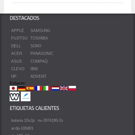
DESTACADOS
APPLE
SAMSUNG
FUJITSU
TOSHIBA
DELL
SONY
ACER
PANASONIC
ASUS
COMPAQ
CLEVO
IBM
HP
ADVENT
Enlaces:
ETIQUETAS CALIENTES
bateria 10s2p
nv-2874180-2s
acdp-100d01