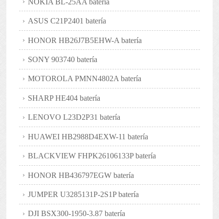
NOKIA BL-25AA batería
ASUS C21P2401 batería
HONOR HB26J7B5EHW-A batería
SONY 903740 batería
MOTOROLA PMNN4802A batería
SHARP HE404 batería
LENOVO L23D2P31 batería
HUAWEI HB2988D4EXW-11 batería
BLACKVIEW FHPK26106133P batería
HONOR HB436797EGW batería
JUMPER U3285131P-2S1P batería
DJI BSX300-1950-3.87 batería