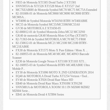
FB55 de Motorola XT1585 Droid Turbo 2 XT1581
SNN5955A de XT1526 XT1528 Moto E XT1527 2nd
MC7XEAB0H de Motorola Symbol MC70 MC75 MC75A Extended
82-101606-01 de Motorola MC9060 MC9090 MC9000 BTRY-
MC90SA...
WT4090 de Symbol Motorola WT41N0 BTRY-WT40IAB0E
MC55 de Motorola Symbol MC55/MC5590/MC55A0
GV30 de MOTOROLA Z XT1650-05
82-000012-01 de Symbol Motorola Zebra MC32 MC32N0
GK40 de motorola GK40 Motorola Moto G4 Play (XT1607)
82-71363-04 de Symbol MOTOROLA MC70 MC75 FR68
82-150612-01 de Motorola MC21 MC2100 MC2180 BTRY-
MC21EAB0E
FX30 de Motorola XT1575 Moto X Pure Edition / Moto X ...
82-160955-01 de Motorola MC40 MC40C MC40NO Barcode
Scanner
EZ30 de Motorola Google Nexus 6 XT1100 XT1103 XT1...
82-160955-03 de Symbol Motorola BTRY-MC40EAB0E Ultra
Mobile P...
EY30 de Motorola XT1096 MOTO X 2ND GENERATION 2014
EQ40 de MOTOROLA Droid Turbo XT1254 Verizon +Tool...
EV40 de Motorola XT926 Droid Razr Maxx HD
EB40 de Motorola Droid Razr Maxx XT910M XT912M
SNN5881A de MOTOROLA XOOM 10.1 IN MZ600 MZ602
MZ604 Serie...
EB41 de Motorola Droid 4 XT894 Series