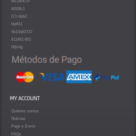
da-180c19
tli028c1
l17c4pb2
blp811
5b10q93737
611481-001
08jvdg
MY ACCOUNT
Quiénes somos
Noticias
Pago y Envío
FAQs