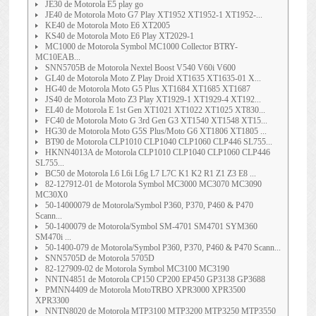
JE30 de Motorola E5 play go
JE40 de Motorola Moto G7 Play XT1952 XT1952-1 XT1952-...
KE40 de Motorola Moto E6 XT2005
KS40 de Motorola Moto E6 Play XT2029-1
MC1000 de Motorola Symbol MC1000 Collector BTRY-
MC10EAB...
SNN5705B de Motorola Nextel Boost V540 V60i V600
GL40 de Motorola Moto Z Play Droid XT1635 XT1635-01 X...
HG40 de Motorola Moto G5 Plus XT1684 XT1685 XT1687
JS40 de Motorola Moto Z3 Play XT1929-1 XT1929-4 XT192...
EL40 de Motorola E 1st Gen XT1021 XT1022 XT1025 XT830...
FC40 de Motorola Moto G 3rd Gen G3 XT1540 XT1548 XT15...
HG30 de Motorola Moto G5S Plus/Moto G6 XT1806 XT1805 ...
BT90 de Motorola CLP1010 CLP1040 CLP1060 CLP446 SL755...
HKNN4013A de Motorola CLP1010 CLP1040 CLP1060 CLP446
SL755...
BC50 de Motorola L6 L6i L6g L7 L7C K1 K2 R1 Z1 Z3 E8 ...
82-127912-01 de Motorola Symbol MC3000 MC3070 MC3090
MC30X0
50-14000079 de Motorola/Symbol P360, P370, P460 & P470
Scann...
50-1400079 de Motorola/Symbol SM-4701 SM4701 SYM360
SM470i ...
50-1400-079 de Motorola/Symbol P360, P370, P460 & P470 Scann...
SNN5705D de Motorola 5705D
82-127909-02 de Motorola Symbol MC3100 MC3190
NNTN4851 de Motorola CP150 CP200 EP450 GP3138 GP3688
PMNN4409 de Motorola MotoTRBO XPR3000 XPR3500
XPR3300
NNTN8020 de Motorola MTP3100 MTP3200 MTP3250 MTP3550