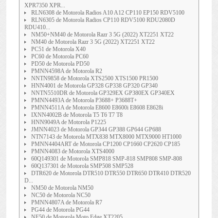
XPR7350 XPR...
RLN6308 de Motorola Radios A10 A12 CP110 EP150 RDV5100
RLN6305 de Motorola Radios CP110 RDV5100 RDU2080D
RDU410...
NM50+NM40 de Motorola Razr 3 5G (2022) XT2251 XT22
NM40 de Motorola Razr 3 5G (2022) XT2251 XT22
PC51 de Motorola X40
PC60 de Motorola PC60
PD50 de Motorola PD50
PMNN4598A de Motorola R2
NNTN9858 de Motorola XTS2500 XTS1500 PR1500
HNN4001 de Motorola GP328 GP338 GP320 GP340
NNTN5510DR de Motorola GP329EX GP380EX GP340EX
PMNN4493A de Motorola P3688+ P3688T+
PMNN4511A de Motorola E8600 E8600i E8608 E8628i
IXNN4002B de Motorola T5 T6 T7 T8
HNN9049A de Motorola P1225
JMNN4023 de Motorola GP344 GP388 GP644 GP688
NTN7143 de Motorola MTX838 MTX8000 MTX9000 HT1000
PMNN4404ART de Motorola CP1200 CP1660 CP2620 CP185
PMNN4083 de Motorola XTS4000
60Q149301 de Motorola SMP818 SMP-818 SMP808 SMP-808
60Q137301 de Motorola SMP508 SMP528
DTR620 de Motorola DTR510 DTR550 DTR650 DTR410 DTR520
D...
NM50 de Motorola NM50
NC50 de Motorola NC50
PMNN4807A de Motorola R7
PG44 de Motorola PG44
NF50 de Motorola Moto Edge XT2205