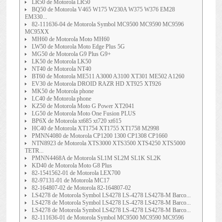
LR50 de Motorola LR50
BQ50 de Motorola V465 W175 W230A W375 W376 EM28
EM330...
82-111636-04 de Motorola Symbol MC9500 MC9590 MC9596
MC95XX
MH60 de Motorola Moto MH60
LW50 de Motorola Moto Edge Plus 5G
MG50 de Motorola G9 Plus G9+
LK50 de Motorola LK50
NT40 de Motorola NT40
BT60 de Motorola ME511 A3000 A3100 XT301 ME502 A1260
EV30 de Motorola DROID RAZR HD XT925 XT926
MK50 de Motorola phone
LC40 de Motorola phone
KZ50 de Motorola Moto G Power XT2041
LG50 de Motorola Moto One Fusion PLUS
BP6X de Motorola xt685 xt720 xt615
HC40 de Motorola XT1754 XT1755 XT1758 M2998
PMNN4080 de Motorola CP1200 1300 CP1308 CP1660
NTN8923 de Motorola XTS3000 XTS3500 XTS4250 XTS5000
TETR...
PMNN4468A de Motorola SL1M SL2M SL1K SL2K
KD40 de Motorola Moto G8 Plus
82-1541562-01 de Motorola LEX700
82-97131-01 de Motorola MC17
82-164807-02 de Motorola 82-164807-02
LS4278 de Motorola Symbol LS4278 LS-4278 LS4278-M Barco...
LS4278 de Motorola Symbol LS4278 LS-4278 LS4278-M Barco...
LS4278 de Motorola Symbol LS4278 LS-4278 LS4278-M Barco...
82-111636-01 de Motorola Symbol MC9500 MC9590 MC9596