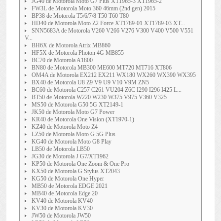
JG40 de Motorola Moto G7 Plus XT1965-3 XT1965-2
FW3L de Motorola Moto 360 46mm (2nd gen) 2015
BP38 de Motorola T5/6/7/8 T50 T60 T80
HD40 de Motorola Moto Z2 Force XT1789-01 XT1789-03 XT...
SNN5683A de Motorola V260 V266 V276 V300 V400 V500 V551
V...
BH6X de Motorola Atrix MB860
HF5X de Motorola Photon 4G MB855
BC70 de Motorola A1800
BN80 de Motorola MB300 ME600 MT720 MT716 XT806
OM4A de Motorola EX212 EX211 WX180 WX260 WX390 WX395
BX40 de Motorola U8 Z9 V9 U9 V10 V9M ZN5
BC60 de Motorola C257 C261 VU204 Z6C I290 I296 I425 L...
BT50 de Motorola W220 W230 W375 V975 V360 V325
MS50 de Motorola G50 5G XT2149-1
JK50 de Motorola Moto G7 Power
KR40 de Motorola One Vision (XT1970-1)
KZ40 de Motorola Moto Z4
LZ50 de Motorola Moto G 5G Plus
KG40 de Motorola Moto G8 Play
LB50 de Motorola LB50
JG30 de Motorola J G7/XT1962
KP50 de Motorola One Zoom & One Pro
KX50 de Motorola G Stylus XT2043
KG50 de Motorola One Hyper
MB50 de Motorola EDGE 2021
MB40 de Motorola Edge 20
KV40 de Motorola KV40
KV30 de Motorola KV30
JW50 de Motorola JW50