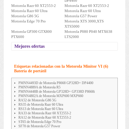
DP4400
Motorola Razr 60 XT2553-2
Motorola Razr 60 XT2553-2
Motorola Razr 60 Ultra
Motorola Razr 60 Ultra
Motorola G86 5G
Motorola G57 Power
Motorola Edge 70 Pro
Motorola XTS 3000,XTS
XTS5000
Motorola GP300 GTX800
Motorola P080 P040 MTX638
PTX600
LTS2000
Mejores ofertas
Etiquetas relacionadas con la Motorola Minitor VI (6)
Batería de portátil
PMNN4493D de Motorola P8668 GP328D+ DP4400
PMNN4889A de Motorola R5
PMNN4448B de Motorola GP328D+ GP338D P8668i
PMNN4802A de Motorola MXP600 MXP660
RA52 de Motorola G86 5G
RS35 de Motorola Razr 60 Ultra
RS13 de Motorola Razr 60 Ultra
RA33 de Motorola Razr 60 XT2553-2
RA12 de Motorola Razr 60 XT2553-2
ST65 de Motorola Edge 70 Pro
SF70 de Motorola G57 Power