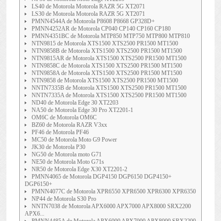
LS40 de Motorola Motorola RAZR 5G XT2071
LS30 de Motorola Motorola RAZR 5G XT2071
PMNN4544A de Motorola P8608 P8668 GP328D+
PMNN4252AR de Motorola CP040 CP140 CP160 CP180
PMNN4351BC de Motorola MTP850 MTP750 MTP800 MTP810
NTN9815 de Motorola XTS1500 XTS2500 PR1500 MT1500
NTN9858B de Motorola XTS1500 XTS2500 PR1500 MT1500
NTN9815AR de Motorola XTS1500 XTS2500 PR1500 MT1500
NTN9858C de Motorola XTS1500 XTS2500 PR1500 MT1500
NTN9858A de Motorola XTS1500 XTS2500 PR1500 MT1500
NTN9858 de Motorola XTS1500 XTS2500 PR1500 MT1500
NNTN7335B de Motorola XTS1500 XTS2500 PR1500 MT1500
NNTN7335A de Motorola XTS1500 XTS2500 PR1500 MT1500
ND40 de Motorola Edge 30 XT2203
NA50 de Motorola Edge 30 Pro XT2201-1
OM6C de Motorola OM6C
BZ60 de Motorola RAZR V3xx
PF46 de Motorola PF46
MC50 de Motorola Moto G9 Power
JK30 de Motorola P30
NG50 de Motorola moto G71
NE50 de Motorola Moto G71s
NR50 de Motorola Edge X30 XT2201-2
PMNN4065 de Motorola DGP4150 DGP6150 DGP4150+
DGP6150+
PMNN4077C de Motorola XPR6550 XPR6500 XPR6300 XPR6350
NP44 de Motorola S30 Pro
NNTN7038 de Motorola APX6000 APX7000 APX8000 SRX2200
APX6...