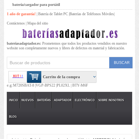
batería/cargador para portátil
1 año de garantía!
|
Batería de Tablet PC
|
Baterías de Teléfonos Móviles
|
Contáctenos
|
Mapa del sitio
bateríasadaptador.es:
Prometemos que todos los productos vendidos en nuestro
website son completamente nuevos y libres de defectos en material y fabricación.
Carrito de la compra
e.g:
M720SBAT-8 |
VGP-BPS22 |
PL02XL |
BTY-M6F
INICIO
NUEVOS
BATERÍAS
ADAPTADOR
ELECTRÓNICO
SOBRE NOSOTROS
BLOG