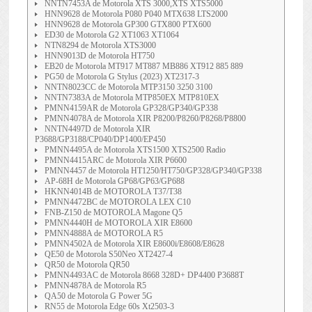
NNTN7453A de Motorola XTS 3000,XTS XTS5000
HNN9628 de Motorola P080 P040 MTX638 LTS2000
HNN9628 de Motorola GP300 GTX800 PTX600
ED30 de Motorola G2 XT1063 XT1064
NTN8294 de Motorola XTS3000
HNN9013D de Motorola HT750
EB20 de Motorola MT917 MT887 MB886 XT912 885 889
PG50 de Motorola G Stylus (2023) XT2317-3
NNTN8023CC de Motorola MTP3150 3250 3100
NNTN7383A de Motorola MTP850EX MTP810EX
PMNN4159AR de Motorola GP328/GP340/GP338
PMNN4078A de Motorola XIR P8200/P8260/P8268/P8800
NNTN4497D de Motorola XIR
P3688/GP3188/CP040/DP1400/EP450
PMNN4495A de Motorola XTS1500 XTS2500 Radio
PMNN4415ARC de Motorola XIR P6600
PMNN4457 de Motorola HT1250/HT750/GP328/GP340/GP338
AP-68H de Motorola GP68/GP63/GP688
HKNN4014B de MOTOROLA T37/T38
PMNN4472BC de MOTOROLA LEX C10
FNB-Z150 de MOTOROLA Magone Q5
PMNN4440H de MOTOROLA XIR E8600
PMNN4888A de MOTOROLA R5
PMNN4502A de Motorola XIR E8600i/E8608/E8628
QE50 de Motorola S50Neo XT2427-4
QR50 de Motorola QR50
PMNN4493AC de Motorola 8668 328D+ DP4400 P3688T
PMNN4878A de Motorola R5
QA50 de Motorola G Power 5G
RN55 de Motorola Edge 60s Xt2503-3