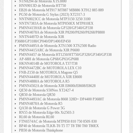
NTN8294 de Motorola XTS3000
HNN9013D de Motorola HT750
EB20 de Motorola MT917 MT887 MB886 XT912 885 889
PG50 de Motorola G Stylus (2023) XT2317-3
NNTN8023CC de Motorola MTP3150 3250 3100
NNTN7383A de Motorola MTP850EX MTP810EX
PMNN4159AR de Motorola GP328/GP340/GP338
PMNN4078A de Motorola XIR P8200/P8260/P8268/P8800
NNTN4497D de Motorola XIR
P3688/GP3188/CP040/DP1400/EP450
PMNN4495A de Motorola XTS1500 XTS2500 Radio
PMNN4415ARC de Motorola XIR P6600
PMNN4457 de Motorola HT1250/HT750/GP328/GP340/GP338
AP-68H de Motorola GP68/GP63/GP688
HKNN4014B de MOTOROLA T37/T38
PMNN4472BC de MOTOROLA LEX C10
FNB-Z150 de MOTOROLA Magone Q5
PMNN4440H de MOTOROLA XIR E8600
PMNN4888A de MOTOROLA R5
PMNN4502A de Motorola XIR E8600i/E8608/E8628
QE50 de Motorola S50Neo XT2427-4
QR50 de Motorola QR50
PMNN4493AC de Motorola 8668 328D+ DP4400 P3688T
PMNN4878A de Motorola R5
QA50 de Motorola G Power 5G
RN55 de Motorola Edge 60s Xt2503-3
RL60 de Motorola RL60
FTN6574AC de Motorola MTP850 810 750 850S 830
BP40 de Motorola TLKR-T6 T5 T7 T8 T80 T60 T80EX
PB50 de Motorola Thinkphone