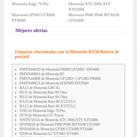
Motorola Edge 70 Pro
Motorola XTS 3000,XTS
XTS5000
Motorola GP300 GTX800
Motorola P080 P040 MTX638
PTX600
LTS2000
Mejores ofertas
Etiquetas relacionadas con la Motorola RA50 Batería de
portátil
PMNN4493D de Motorola P8668 GP328D+ DP4400
PMNN4889A de Motorola R5
PMNN4448B de Motorola GP328D+ GP338D P8668i
PMNN4802A de Motorola MXP600 MXP660
RA52 de Motorola G86 5G
RS35 de Motorola Razr 60 Ultra
RS13 de Motorola Razr 60 Ultra
RA33 de Motorola Razr 60 XT2553-2
RA12 de Motorola Razr 60 XT2553-2
ST65 de Motorola Edge 70 Pro
SF70 de Motorola G57 Power
NNTN7453A de Motorola XTS 3000,XTS XTS5000
HNN9628 de Motorola P080 P040 MTX638 LTS2000
HNN9628 de Motorola GP300 GTX800 PTX600
ED30 de Motorola G2 XT1063 XT1064