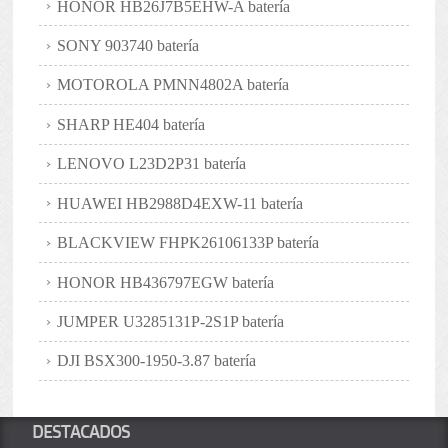
HONOR HB26J7B5EHW-A batería
SONY 903740 batería
MOTOROLA PMNN4802A batería
SHARP HE404 batería
LENOVO L23D2P31 batería
HUAWEI HB2988D4EXW-11 batería
BLACKVIEW FHPK26106133P batería
HONOR HB436797EGW batería
JUMPER U3285131P-2S1P batería
DJI BSX300-1950-3.87 batería
DESTACADOS