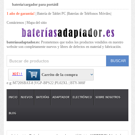
batería/cargador para portátil
1 año de garantía!
|
Batería de Tablet PC
|
Baterías de Teléfonos Móviles
|
Contáctenos
|
Mapa del sitio
bateríasadaptador.es:
Prometemos que todos los productos vendidos en nuestro
website son completamente nuevos y libres de defectos en material y fabricación.
Carrito de la compra
e.g:
M720SBAT-8 |
VGP-BPS22 |
PL02XL |
BTY-M6F
INICIO
NUEVOS
BATERÍAS
ADAPTADOR
ELECTRÓNICO
SOBRE NOSOTROS
BLOG