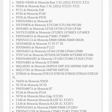
NM50+NM40 de Motorola Razr 3 5G (2022) XT2251 XT22
NM40 de Motorola Razr 3 5G (2022) XT2251 XT22
PC51 de Motorola X40
PC60 de Motorola PC60
PD50 de Motorola PD50
PMNN4598A de Motorola R2
NNTN9858 de Motorola XTS2500 XTS1500 PR1500
HNN4001 de Motorola GP328 GP338 GP320 GP340
NNTN5510DR de Motorola GP329EX GP380EX GP340EX
PMNN4493A de Motorola P3688+ P3688T+
PMNN4511A de Motorola E8600 E8600i E8608 E8628i
IXNN4002B de Motorola T5 T6 T7 T8
HNN9049A de Motorola P1225
JMNN4023 de Motorola GP344 GP388 GP644 GP688
NTN7143 de Motorola MTX838 MTX8000 MTX9000 HT1000
PMNN4404ART de Motorola CP1200 CP1660 CP2620 CP185
PMNN4083 de Motorola XTS4000
60Q149301 de Motorola SMP818 SMP-818 SMP808 SMP-808
60Q137301 de Motorola SMP508 SMP528
DTR620 de Motorola DTR510 DTR550 DTR650 DTR410 DTR520
D...
NM50 de Motorola NM50
NC50 de Motorola NC50
PMNN4807A de Motorola R7
PG44 de Motorola PG44
NF50 de Motorola Moto Edge XT2205
LS40 de Motorola Motorola RAZR 5G XT2071
LS30 de Motorola Motorola RAZR 5G XT2071
PMNN4544A de Motorola P8608 P8668 GP328D+
PMNN4252AR de Motorola CP040 CP140 CP160 CP180