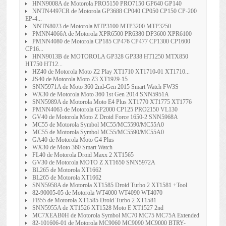
HNN9008A de Motorola PRO5150 PRO7150 GP640 GP140
NNTN4497CR de Motorola GP3688 CP040 CP050 CP150 CP-200
EP-4...
NNTN8023 de Motorola MTP3100 MTP3200 MTP3250
PMNN4066A de Motorola XPR6500 PR6380 DP3600 XPR6100
PMNN4080 de Motorola CP185 CP476 CP477 CP1300 CP1600
CP16...
HNN9013B de MOTOROLA GP328 GP338 HT1250 MTX850
HT750 HT12...
HZ40 de Motorola Moto Z2 Play XT1710 XT1710-01 XT1710...
JS40 de Motorola Moto Z3 XT1929-15
SNN5971A de Moto 360 2nd-Gen 2015 Smart Watch FW3S
WX30 de Motorola Moto 360 1st Gen 2014 SNN5951A
SNN5989A de Motorola Moto E4 Plus XT1770 XT1775 XT1776
PMNN4063 de Motorola GP2000 CP125 PRO2150 VL130
GV40 de Motorola Moto Z Droid Force 1650-2 SNN5968A
MC55 de Motorola Symbol MC55/MC5590/MC55A0
MC55 de Motorola Symbol MC55/MC5590/MC55A0
GA40 de Motorola Moto G4 Plus
WX30 de Moto 360 Smart Watch
FL40 de Motorola Droid Maxx 2 XT1565
GV30 de Motorola MOTO Z XT1650 SNN5972A
BL265 de Motorola XT1662
BL265 de Motorola XT1662
SNN5958A de Motorola XT1585 Droid Turbo 2 XT1581 +Tool
82-90005-05 de Motorola WT4000 WT4090 WT4070
FB55 de Motorola XT1585 Droid Turbo 2 XT1581
SNN5955A de XT1526 XT1528 Moto E XT1527 2nd
MC7XEAB0H de Motorola Symbol MC70 MC75 MC75A Extended
82-101606-01 de Motorola MC9060 MC9090 MC9000 BTRY-