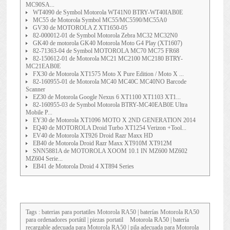
MC90SA...
WT4090 de Symbol Motorola WT41N0 BTRY-WT40IAB0E
MC55 de Motorola Symbol MC55/MC5590/MC55A0
GV30 de MOTOROLA Z XT1650-05
82-000012-01 de Symbol Motorola Zebra MC32 MC32N0
GK40 de motorola GK40 Motorola Moto G4 Play (XT1607)
82-71363-04 de Symbol MOTOROLA MC70 MC75 FR68
82-150612-01 de Motorola MC21 MC2100 MC2180 BTRY-
MC21EAB0E
FX30 de Motorola XT1575 Moto X Pure Edition / Moto X ...
82-160955-01 de Motorola MC40 MC40C MC40NO Barcode
Scanner
EZ30 de Motorola Google Nexus 6 XT1100 XT1103 XT1...
82-160955-03 de Symbol Motorola BTRY-MC40EAB0E Ultra
Mobile P...
EY30 de Motorola XT1096 MOTO X 2ND GENERATION 2014
EQ40 de MOTOROLA Droid Turbo XT1254 Verizon +Tool...
EV40 de Motorola XT926 Droid Razr Maxx HD
EB40 de Motorola Droid Razr Maxx XT910M XT912M
SNN5881A de MOTOROLA XOOM 10.1 IN MZ600 MZ602
MZ604 Serie...
EB41 de Motorola Droid 4 XT894 Series
Tags : baterias para portatiles
Motorola RA50
| baterías Motorola RA50
para ordenadores portátil | piezas portatil
Motorola RA50
| batería
recargable adecuada para Motorola RA50 | pila adecuada para Motorola