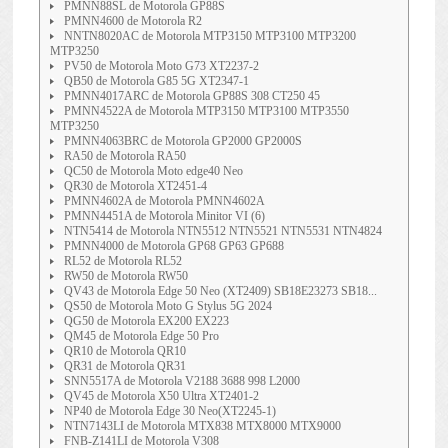
PMNN88SL de Motorola GP88S
PMNN4600 de Motorola R2
NNTN8020AC de Motorola MTP3150 MTP3100 MTP3200
MTP3250
PV50 de Motorola Moto G73 XT2237-2
QB50 de Motorola G85 5G XT2347-1
PMNN4017ARC de Motorola GP88S 308 CT250 45
PMNN4522A de Motorola MTP3150 MTP3100 MTP3550
MTP3250
PMNN4063BRC de Motorola GP2000 GP2000S
RA50 de Motorola RA50
QC50 de Motorola Moto edge40 Neo
QR30 de Motorola XT2451-4
PMNN4602A de Motorola PMNN4602A
PMNN4451A de Motorola Minitor VI (6)
NTN5414 de Motorola NTN5512 NTN5521 NTN5531 NTN4824
PMNN4000 de Motorola GP68 GP63 GP688
RL52 de Motorola RL52
RW50 de Motorola RW50
QV43 de Motorola Edge 50 Neo (XT2409) SB18E23273 SB18...
QS50 de Motorola Moto G Stylus 5G 2024
QG50 de Motorola EX200 EX223
QM45 de Motorola Edge 50 Pro
QR10 de Motorola QR10
QR31 de Motorola QR31
SNN5517A de Motorola V2188 3688 998 L2000
QV45 de Motorola X50 Ultra XT2401-2
NP40 de Motorola Edge 30 Neo(XT2245-1)
NTN7143LI de Motorola MTX838 MTX8000 MTX9000
FNB-Z141LI de Motorola V308