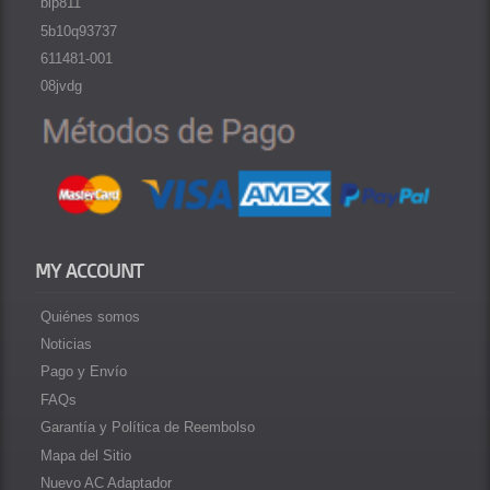
blp811
5b10q93737
611481-001
08jvdg
MY ACCOUNT
Quiénes somos
Noticias
Pago y Envío
FAQs
Garantía y Política de Reembolso
Mapa del Sitio
Nuevo AC Adaptador