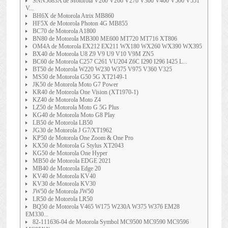
SNN5683A de Motorola V260 V266 V276 V300 V400 V500 V551
V...
BH6X de Motorola Atrix MB860
HF5X de Motorola Photon 4G MB855
BC70 de Motorola A1800
BN80 de Motorola MB300 ME600 MT720 MT716 XT806
OM4A de Motorola EX212 EX211 WX180 WX260 WX390 WX395
BX40 de Motorola U8 Z9 V9 U9 V10 V9M ZN5
BC60 de Motorola C257 C261 VU204 Z6C I290 I296 I425 L...
BT50 de Motorola W220 W230 W375 V975 V360 V325
MS50 de Motorola G50 5G XT2149-1
JK50 de Motorola Moto G7 Power
KR40 de Motorola One Vision (XT1970-1)
KZ40 de Motorola Moto Z4
LZ50 de Motorola Moto G 5G Plus
KG40 de Motorola Moto G8 Play
LB50 de Motorola LB50
JG30 de Motorola J G7/XT1962
KP50 de Motorola One Zoom & One Pro
KX50 de Motorola G Stylus XT2043
KG50 de Motorola One Hyper
MB50 de Motorola EDGE 2021
MB40 de Motorola Edge 20
KV40 de Motorola KV40
KV30 de Motorola KV30
JW50 de Motorola JW50
LR50 de Motorola LR50
BQ50 de Motorola V465 W175 W230A W375 W376 EM28
EM330...
82-111636-04 de Motorola Symbol MC9500 MC9590 MC9596