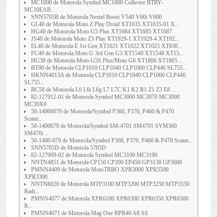
MC1000 de Motorola Symbol MC1000 Collector BTRY-
MC10EAB...
SNN5705B de Motorola Nextel Boost V540 V60i V600
GL40 de Motorola Moto Z Play Droid XT1635 XT1635-01 X...
HG40 de Motorola Moto G5 Plus XT1684 XT1685 XT1687
JS40 de Motorola Moto Z3 Play XT1929-1 XT1929-4 XT192...
EL40 de Motorola E 1st Gen XT1021 XT1022 XT1025 XT830...
FC40 de Motorola Moto G 3rd Gen G3 XT1540 XT1548 XT15...
HG30 de Motorola Moto G5S Plus/Moto G6 XT1806 XT1805 ...
BT90 de Motorola CLP1010 CLP1040 CLP1060 CLP446 SL755...
HKNN4013A de Motorola CLP1010 CLP1040 CLP1060 CLP446
SL755...
BC50 de Motorola L6 L6i L6g L7 L7C K1 K2 R1 Z1 Z3 E8 ...
82-127912-01 de Motorola Symbol MC3000 MC3070 MC3090
MC30X0
50-14000079 de Motorola/Symbol P360, P370, P460 & P470
Scann...
50-1400079 de Motorola/Symbol SM-4701 SM4701 SYM360
SM470i ...
50-1400-079 de Motorola/Symbol P360, P370, P460 & P470 Scann...
SNN5705D de Motorola 5705D
82-127909-02 de Motorola Symbol MC3100 MC3190
NNTN4851 de Motorola CP150 CP200 EP450 GP3138 GP3688
PMNN4409 de Motorola MotoTRBO XPR3000 XPR3500
XPR3300
NNTN8020 de Motorola MTP3100 MTP3200 MTP3250 MTP3550
Radi...
PMNN4077 de Motorola XPR6100 XPR6300 XPR6350 XPR6500
R...
PMNN4071 de Motorola Mag One BPR40 A8 A6