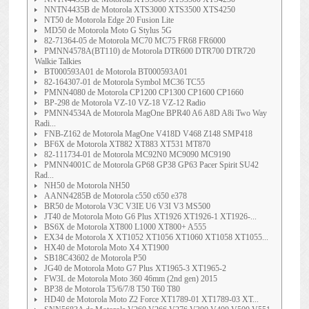
NNTN4435B de Motorola XTS3000 XTS3500 XTS4250
NT50 de Motorola Edge 20 Fusion Lite
MD50 de Motorola Moto G Stylus 5G
82-71364-05 de Motorola MC70 MC75 FR68 FR6000
PMNN4578A(BT110) de Motorola DTR600 DTR700 DTR720
Walkie Talkies
BT000593A01 de Motorola BT000593A01
82-164307-01 de Motorola Symbol MC36 TC55
PMNN4080 de Motorola CP1200 CP1300 CP1600 CP1660
BP-298 de Motorola VZ-10 VZ-18 VZ-12 Radio
PMNN4534A de Motorola MagOne BPR40 A6 A8D A8i Two Way
Radi...
FNB-Z162 de Motorola MagOne V418D V468 Z148 SMP418
BF6X de Motorola XT882 XT883 XT531 MT870
82-111734-01 de Motorola MC92N0 MC9090 MC9190
PMNN4001C de Motorola GP68 GP38 GP63 Pacer Spirit SU42
Rad...
NH50 de Motorola NH50
AANN4285B de Motorola c550 c650 e378
BR50 de Motorola V3C V3IE U6 V3I V3 MS500
JT40 de Motorola Moto G6 Plus XT1926 XT1926-1 XT1926-...
BS6X de Motorola XT800 L1000 XT800+ A555
EX34 de Motorola X XT1052 XT1056 XT1060 XT1058 XT1055...
HX40 de Motorola Moto X4 XT1900
SB18C43602 de Motorola P50
JG40 de Motorola Moto G7 Plus XT1965-3 XT1965-2
FW3L de Motorola Moto 360 46mm (2nd gen) 2015
BP38 de Motorola T5/6/7/8 T50 T60 T80
HD40 de Motorola Moto Z2 Force XT1789-01 XT1789-03 XT...