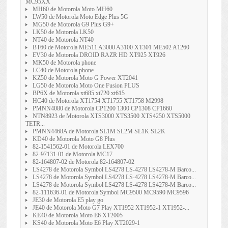
MC95XX
MH60 de Motorola Moto MH60
LW50 de Motorola Moto Edge Plus 5G
MG50 de Motorola G9 Plus G9+
LK50 de Motorola LK50
NT40 de Motorola NT40
BT60 de Motorola ME511 A3000 A3100 XT301 ME502 A1260
EV30 de Motorola DROID RAZR HD XT925 XT926
MK50 de Motorola phone
LC40 de Motorola phone
KZ50 de Motorola Moto G Power XT2041
LG50 de Motorola Moto One Fusion PLUS
BP6X de Motorola xt685 xt720 xt615
HC40 de Motorola XT1754 XT1755 XT1758 M2998
PMNN4080 de Motorola CP1200 1300 CP1308 CP1660
NTN8923 de Motorola XTS3000 XTS3500 XTS4250 XTS5000
TETR...
PMNN4468A de Motorola SL1M SL2M SL1K SL2K
KD40 de Motorola Moto G8 Plus
82-1541562-01 de Motorola LEX700
82-97131-01 de Motorola MC17
82-164807-02 de Motorola 82-164807-02
LS4278 de Motorola Symbol LS4278 LS-4278 LS4278-M Barco...
LS4278 de Motorola Symbol LS4278 LS-4278 LS4278-M Barco...
LS4278 de Motorola Symbol LS4278 LS-4278 LS4278-M Barco...
82-111636-01 de Motorola Symbol MC9500 MC9590 MC9596
JE30 de Motorola E5 play go
JE40 de Motorola Moto G7 Play XT1952 XT1952-1 XT1952-...
KE40 de Motorola Moto E6 XT2005
KS40 de Motorola Moto E6 Play XT2029-1