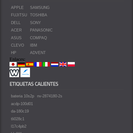
APPLE
SAMSUNG
FUJITSU
TOSHIBA
DELL
SONY
ACER
PANASONIC
ASUS
COMPAQ
CLEVO
IBM
HP
ADVENT
Enlaces:
ETIQUETAS CALIENTES
bateria 10s2p
nv-2874180-2s
acdp-100d01
da-180c19
tli028c1
l17c4pb2