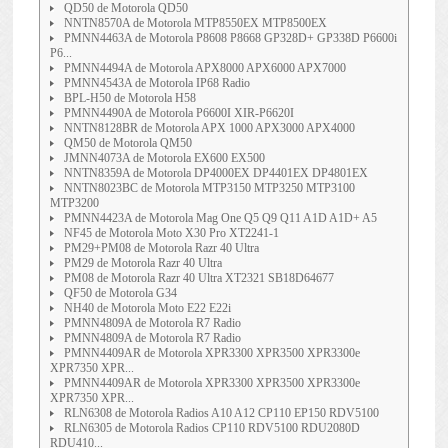
QD50 de Motorola QD50
NNTN8570A de Motorola MTP8550EX MTP8500EX
PMNN4463A de Motorola P8608 P8668 GP328D+ GP338D P6600i
P6...
PMNN4494A de Motorola APX8000 APX6000 APX7000
PMNN4543A de Motorola IP68 Radio
BPL-H50 de Motorola H58
PMNN4490A de Motorola P6600I XIR-P6620I
NNTN8128BR de Motorola APX 1000 APX3000 APX4000
QM50 de Motorola QM50
JMNN4073A de Motorola EX600 EX500
NNTN8359A de Motorola DP4000EX DP4401EX DP4801EX
NNTN8023BC de Motorola MTP3150 MTP3250 MTP3100
MTP3200
PMNN4423A de Motorola Mag One Q5 Q9 Q11 A1D A1D+ A5
NF45 de Motorola Moto X30 Pro XT2241-1
PM29+PM08 de Motorola Razr 40 Ultra
PM29 de Motorola Razr 40 Ultra
PM08 de Motorola Razr 40 Ultra XT2321 SB18D64677
QF50 de Motorola G34
NH40 de Motorola Moto E22 E22i
PMNN4809A de Motorola R7 Radio
PMNN4809A de Motorola R7 Radio
PMNN4409AR de Motorola XPR3300 XPR3500 XPR3300e
XPR7350 XPR...
PMNN4409AR de Motorola XPR3300 XPR3500 XPR3300e
XPR7350 XPR...
RLN6308 de Motorola Radios A10 A12 CP110 EP150 RDV5100
RLN6305 de Motorola Radios CP110 RDV5100 RDU2080D
RDU410...